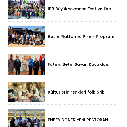
İBB Büyükçekmece Festivali'ne
Görkemli Açılış!
Basın Platformu Piknik Programı
İçin Samsa Land'de Toplandı!
Fatma Betül Sayan Kaya'dan,
Düzce Valisi Mehmet Makas'a
Ziyaret!
Kültürlerin renkleri folklorik
bebeklerle yansıtıldı
ENBEY DÖNER YENİ RESTORAN
KONSEPTİYLE BEYKENT’TE