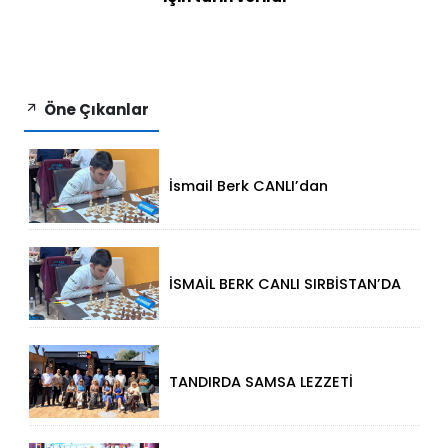
Öne Çıkanlar
İsmail Berk CANLI’dan
Sırbistan’da Büyük Başarı: 2312
Performansla Turnuvaya
Damga Vurdu
İSMAİL BERK CANLI SIRBİSTAN’DA
SATRANÇTA GURURUMUZ OLDU!
TANDIRDA SAMSA LEZZETİ
KÜÇÜKÇEKMECE HALKALI’DA