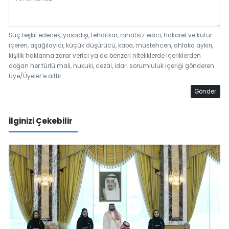
Suç teşkil edecek, yasadışı, tehditkar, rahatsız edici, hakaret ve küfür
içeren, aşağılayıcı, küçük düşürücü, kaba, müstehcen, ahlaka aykırı,
kişilik haklarına zarar verici ya da benzeri niteliklerde içeriklerden
doğan her türlü mali, hukuki, cezai, idari sorumluluk içeriği gönderen
Üye/Üyeler’e aittir.
Gönder
İlginizi Çekebilir