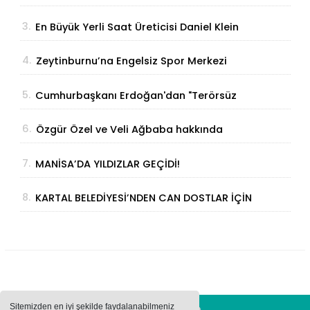
Parmak İzinden Kişiye Özel Analiz
3.
En Büyük Yerli Saat Üreticisi Daniel Klein
İhracat Atağına Kalktı
4.
Zeytinburnu’na Engelsiz Spor Merkezi
Geliyor
5.
Cumhurbaşkanı Erdoğan'dan "Terörsüz
Türkiye" Açıklaması: "Milli Birliğimizi
6.
Özgür Özel ve Veli Ağbaba hakkında
Perçinleyecek"
fezleke Adalet Bakanlığı’na gönderildi
7.
MANİSA’DA YILDIZLAR GEÇİDİ!
8.
KARTAL BELEDİYESİ’NDEN CAN DOSTLAR İÇİN
DEV YATIRIM!
Sitemizden en iyi şekilde faydalanabilmeniz