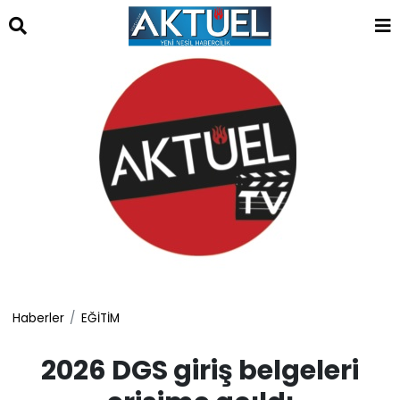
islami
dini
sohbet
sohbet
chat
odaları
bizim
mekan
çemberleme
makinası
kurumsal
web
Haberler
EĞİTİM
2026 DGS giriş belgeleri