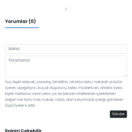
#
Yorumlar (0)
Suç teşkil edecek, yasadışı, tehditkar, rahatsız edici, hakaret ve küfür
içeren, aşağılayıcı, küçük düşürücü, kaba, müstehcen, ahlaka aykırı,
kişilik haklarına zarar verici ya da benzeri niteliklerde içeriklerden
doğan her türlü mali, hukuki, cezai, idari sorumluluk içeriği gönderen
Üye/Üyeler’e aittir.
Gönder
İlginizi Çekebilir