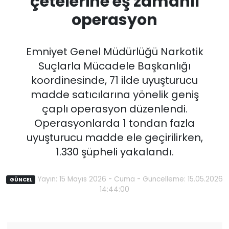
çetelerine eş zamanlı
operasyon
Emniyet Genel Müdürlüğü Narkotik
Suçlarla Mücadele Başkanlığı
koordinesinde, 71 ilde uyuşturucu
madde satıcılarına yönelik geniş
çaplı operasyon düzenlendi.
Operasyonlarda 1 tondan fazla
uyuşturucu madde ele geçirilirken,
1.330 şüpheli yakalandı.
Yayın: 15 Mayıs 2026 - Cuma - Güncelleme: 15.05.2026
GÜNCEL
14:44:00