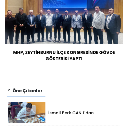
MHP, ZEYTİNBURNU İLÇE KONGRESİNDE GÖVDE
GÖSTERİSİ YAPTI
Öne Çıkanlar
İsmail Berk CANLI’dan
Sırbistan’da Büyük Başarı: 2312
Performansla Turnuvaya