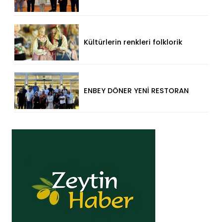
Düzce Valisi Mehmet Makas'a
Ziyaret!
Kültürlerin renkleri folklorik
bebeklerle yansıtıldı
ENBEY DÖNER YENİ RESTORAN
KONSEPTİYLE BEYKENT’TE
HİZMETE GİRDİ