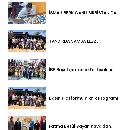
Damga Vurdu
İSMAİL BERK CANLI SIRBİSTAN’DA
SATRANÇTA GURURUMUZ OLDU!
TANDIRDA SAMSA LEZZETİ
KÜÇÜKÇEKMECE HALKALI’DA
İBB Büyükçekmece Festivali'ne
Görkemli Açılış!
Basın Platformu Piknik Programı
İçin Samsa Land'de Toplandı!
Fatma Betül Sayan Kaya'dan,