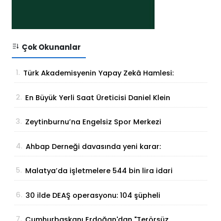
Çok Okunanlar
1.
Türk Akademisyenin Yapay Zekâ Hamlesi:
Parmak İzinden Kişiye Özel Analiz
2.
En Büyük Yerli Saat Üreticisi Daniel Klein
İhracat Atağına Kalktı
3.
Zeytinburnu’na Engelsiz Spor Merkezi
Geliyor
4.
Ahbap Derneği davasında yeni karar:
Yönetim için görevlendirme yapıldı
5.
Malatya’da işletmelere 544 bin lira idari
para cezası
6.
30 ilde DEAŞ operasyonu: 104 şüpheli
yakalandı
7.
Cumhurbaşkanı Erdoğan'dan "Terörsüz