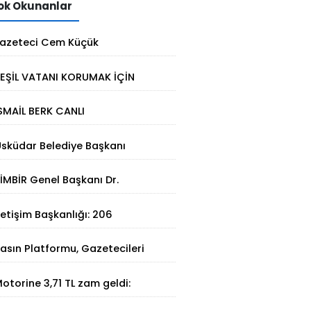
k Okunanlar
azeteci Cem Küçük
utuklandı: Soruşturmada yeni
EŞİL VATANI KORUMAK İÇİN
elişme
TERMAL ÇÖZÜM
SMAİL BERK CANLI
IRBİSTAN’DA SATRANÇTA
sküdar Belediye Başkanı
URURUMUZ OLDU!
inem Dedetaş tutuklandı
İMBİR Genel Başkanı Dr.
üleyman Basa’dan Ertan
letişim Başkanlığı: 206
irinci’ye taziye ziyareti
angının 202'si kontrol altına
asın Platformu, Gazetecileri
lındı
atalca'da Buluşturdu
otorine 3,71 TL zam geldi:
üncel akaryakıt fiyatları belli