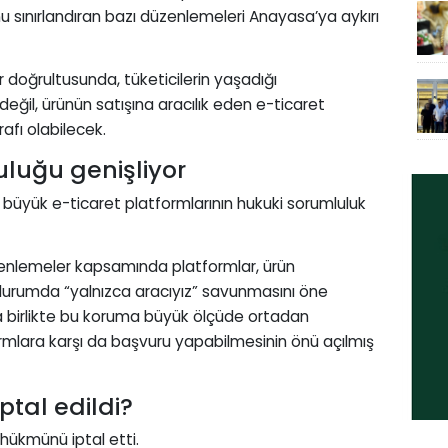
nu sınırlandıran bazı düzenlemeleri Anayasa’ya aykırı
doğrultusunda, tüketicilerin yaşadığı
değil, ürünün satışına aracılık eden e-ticaret
rafı olabilecek.
uluğu genişliyor
 büyük e-ticaret platformlarının hukuki sorumluluk
enlemeler kapsamında platformlar, ürün
durumda “yalnızca aracıyız” savunmasını öne
yla birlikte bu koruma büyük ölçüde ortadan
formlara karşı da başvuru yapabilmesinin önü açılmış
tal edildi?
hükmünü iptal etti.