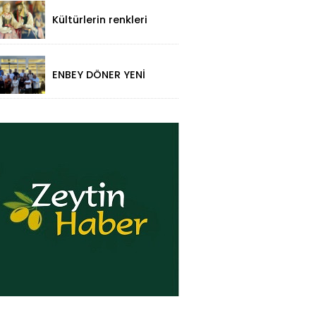
Ziyaret!
Kültürlerin renkleri
folklorik bebeklerle
yansıtıldı
ENBEY DÖNER YENİ
RESTORAN
KONSEPTİYLE
BEYKENT’TE HİZMETE
GİRDİ