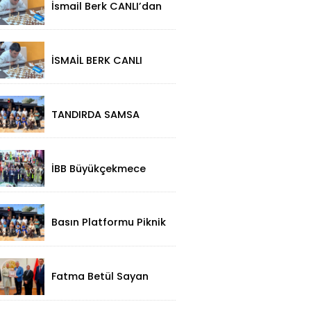
İsmail Berk CANLI’dan
Sırbistan’da Büyük
Başarı: 2312
Performansla
Turnuvaya Damga
İSMAİL BERK CANLI
Vurdu
SIRBİSTAN’DA
SATRANÇTA
GURURUMUZ OLDU!
TANDIRDA SAMSA
LEZZETİ
KÜÇÜKÇEKMECE
HALKALI’DA
İBB Büyükçekmece
Festivali'ne Görkemli
Açılış!
Basın Platformu Piknik
Programı İçin Samsa
Land'de Toplandı!
Fatma Betül Sayan
Kaya'dan, Düzce Valisi
Mehmet Makas'a