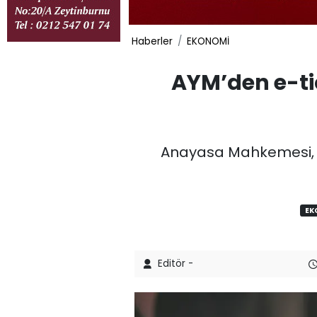
Haberler
EKONOMİ
AYM’den e-tic
Anayasa Mahkemesi, e
EK
Editör -