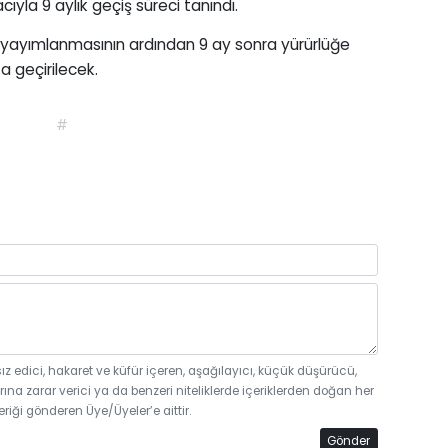
la 9 aylık geçiş süreci tanındı.
o
yayımlanmasının ardından 9 ay sonra yürürlüğe
 geçirilecek.
#
sız edici, hakaret ve küfür içeren, aşağılayıcı, küçük düşürücü,
rına zarar verici ya da benzeri niteliklerde içeriklerden doğan her
eriği gönderen Üye/Üyeler’e aittir.
Gönder