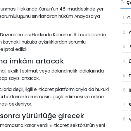
Ço
n Korunması Hakkında Kanun’un 48. maddesinde yer
n sorumluluğunu sınırlandıran hüküm Anayasa’ya
1.
G
t
2.
Y
g
etin Düzenlenmesi Hakkında Kanun’un 9. maddesinde
ün kaynaklı hukuka aykırılıklardan sorumlu
3.
İ
iptal edildi.
S
ama imkânı artacak
4.
Ü
G
S
l, eksik teslimat veya dolandırıcılık iddialarında
5.
T
tap sayısı artacak.
S
arla değil, ilgili e-ticaret platformlarıyla da hukuki
6.
İ
B
ici haklarının korunmasını güçlendirmesi ve online
y
ması bekleniyor.
7.
B
a
Ç
sonra yürürlüğe girecek
8.
M
nmamasına karar verdi. E-ticaret sektörünün yeni
G