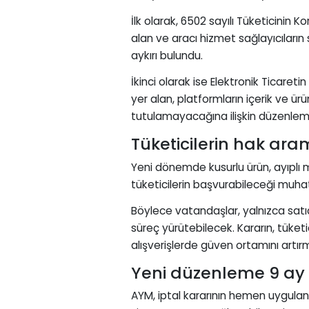
İlk olarak, 6502 sayılı Tüketicini
alan ve aracı hizmet sağlayıcıları
aykırı bulundu.
İkinci olarak ise Elektronik Ticar
yer alan, platformların içerik ve ür
tutulamayacağına ilişkin düzenleme 
Tüketicilerin hak ar
Yeni dönemde kusurlu ürün, ayıplı ma
tüketicilerin başvurabileceği muha
Böylece vatandaşlar, yalnızca satıcıl
süreç yürütebilecek. Kararın, tüket
alışverişlerde güven ortamını artır
Yeni düzenleme 9 ay 
AYM, iptal kararının hemen uygula