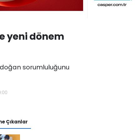
şte yeni dönem
n doğan sorumluluğunu
9:00
e Çıkanlar