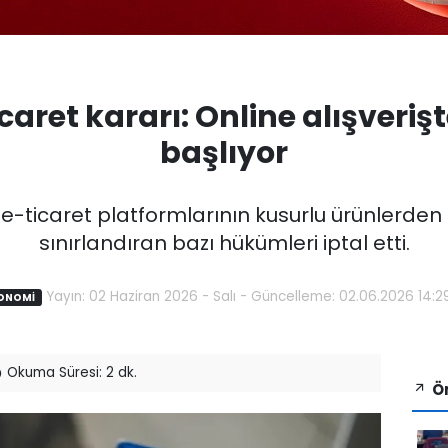
aret kararı: Online alışveri
başlıyor
-ticaret platformlarının kusurlu ürünlerde
sınırlandıran bazı hükümleri iptal etti.
Yayın: 02 Haziran 2026 - Salı - Güncelleme: 02.06.2026 14:2
ONOMİ
Okuma Süresi: 2 dk.
Ön