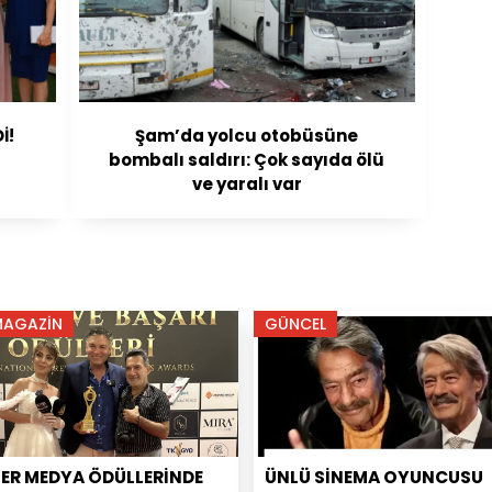
o
İ!
Şam’da yolcu otobüsüne
bombalı saldırı: Çok sayıda ölü
ve yaralı var
MAGAZİN
GÜNCEL
PER MEDYA ÖDÜLLERİNDE
ÜNLÜ SİNEMA OYUNCUSU