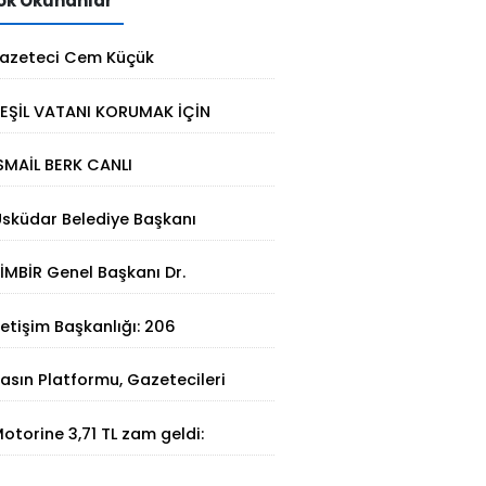
k Okunanlar
azeteci Cem Küçük
utuklandı: Soruşturmada yeni
EŞİL VATANI KORUMAK İÇİN
elişme
TERMAL ÇÖZÜM
SMAİL BERK CANLI
IRBİSTAN’DA SATRANÇTA
sküdar Belediye Başkanı
URURUMUZ OLDU!
inem Dedetaş tutuklandı
İMBİR Genel Başkanı Dr.
üleyman Basa’dan Ertan
letişim Başkanlığı: 206
irinci’ye taziye ziyareti
angının 202'si kontrol altına
asın Platformu, Gazetecileri
lındı
atalca'da Buluşturdu
otorine 3,71 TL zam geldi:
üncel akaryakıt fiyatları belli