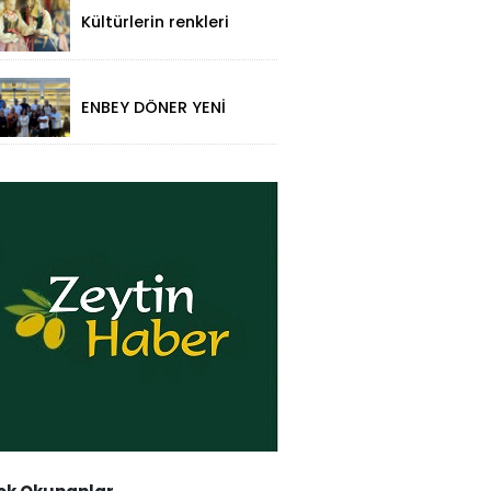
Kültürlerin renkleri
folklorik bebeklerle
yansıtıldı
ENBEY DÖNER YENİ
RESTORAN
KONSEPTİYLE
BEYKENT’TE HİZMETE
GİRDİ