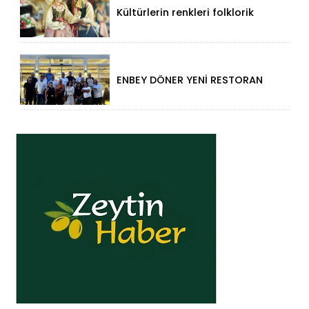
Kültürlerin renkleri folklorik
bebeklerle yansıtıldı
ENBEY DÖNER YENİ RESTORAN
KONSEPTİYLE BEYKENT’TE
HİZMETE GİRDİ