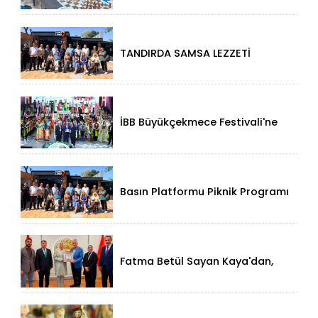
TANDIRDA SAMSA LEZZETİ
KÜÇÜKÇEKMECE HALKALI’DA
İBB Büyükçekmece Festivali'ne
Görkemli Açılış!
Basın Platformu Piknik Programı
İçin Samsa Land'de Toplandı!
Fatma Betül Sayan Kaya'dan,
Düzce Valisi Mehmet Makas'a
Ziyaret!