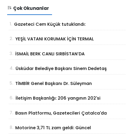
Çok Okunanlar
1.
Gazeteci Cem Küçük tutuklandı:
Soruşturmada yeni gelişme
2.
YEŞİL VATANI KORUMAK İÇİN TERMAL
ÇÖZÜM
3.
İSMAİL BERK CANLI SIRBİSTAN’DA
SATRANÇTA GURURUMUZ OLDU!
4.
Üsküdar Belediye Başkanı Sinem Dedetaş
tutuklandı
5.
TİMBİR Genel Başkanı Dr. Süleyman
Basa’dan Ertan Birinci’ye taziye ziyareti
6.
İletişim Başkanlığı: 206 yangının 202'si
kontrol altına alındı
7.
Basın Platformu, Gazetecileri Çatalca'da
Buluşturdu
8.
Motorine 3,71 TL zam geldi: Güncel