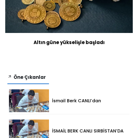
Altın güne yükselişle başladı
Öne Çıkanlar
İsmail Berk CANLI’dan
Sırbistan’da Büyük Başarı: 2312
Performansla Turnuvaya
Damga Vurdu
İSMAİL BERK CANLI SIRBİSTAN’DA
SATRANÇTA GURURUMUZ OLDU!