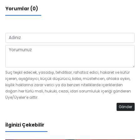
Yorumlar (0)
Suç teşkil edecek, yasadışı, tehditkar, rahatsız edici, hakaret ve küfür
içeren, aşağılayıcı, küçük düşürücü, kaba, müstehcen, ahlaka aykırı,
kişilik haklarına zarar verici ya da benzeri niteliklerde içeriklerden
doğan her türlü mali, hukuki, cezai, idari sorumluluk içeriği gönderen
Üye/Üyeler’e aittir.
Gönder
İlginizi Çekebilir