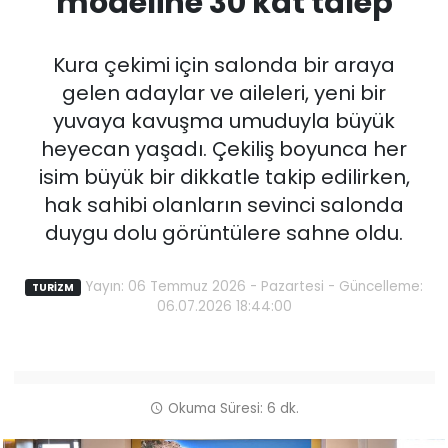
modeline 30 kat talep
Kura çekimi için salonda bir araya
gelen adaylar ve aileleri, yeni bir
yuvaya kavuşma umuduyla büyük
heyecan yaşadı. Çekiliş boyunca her
isim büyük bir dikkatle takip edilirken,
hak sahibi olanların sevinci salonda
duygu dolu görüntülere sahne oldu.
Yayın: 06 Temmuz 2026 - Pazartesi - Güncelleme:
TURİZM
06.07.2026 18:44:00
Okuma Süresi: 6 dk.