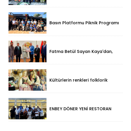
Basın Platformu Piknik Programı
İçin Samsa Land'de Toplandı!
Fatma Betül Sayan Kaya'dan,
Düzce Valisi Mehmet Makas'a
Ziyaret!
Kültürlerin renkleri folklorik
bebeklerle yansıtıldı
ENBEY DÖNER YENİ RESTORAN
KONSEPTİYLE BEYKENT’TE
HİZMETE GİRDİ