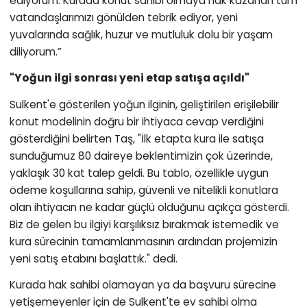
ediyorum. Kurada konut sahibi olmaya hak kazanan tüm
vatandaşlarımızı gönülden tebrik ediyor, yeni
yuvalarında sağlık, huzur ve mutluluk dolu bir yaşam
diliyorum.”
"Yoğun ilgi sonrası yeni etap satışa açıldı"
Sulkent'e gösterilen yoğun ilginin, geliştirilen erişilebilir
konut modelinin doğru bir ihtiyaca cevap verdiğini
gösterdiğini belirten Taş, "İlk etapta kura ile satışa
sunduğumuz 80 daireye beklentimizin çok üzerinde,
yaklaşık 30 kat talep geldi. Bu tablo, özellikle uygun
ödeme koşullarına sahip, güvenli ve nitelikli konutlara
olan ihtiyacın ne kadar güçlü olduğunu açıkça gösterdi.
Biz de gelen bu ilgiyi karşılıksız bırakmak istemedik ve
kura sürecinin tamamlanmasının ardından projemizin
yeni satış etabını başlattık." dedi.
Kurada hak sahibi olamayan ya da başvuru sürecine
yetişemeyenler için de Sulkent'te ev sahibi olma