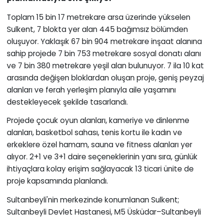
Toplam 15 bin 17 metrekare arsa üzerinde yükselen
Sulkent, 7 blokta yer alan 445 bağımsız bölümden
oluşuyor. Yaklaşık 67 bin 904 metrekare inşaat alanına
sahip projede 7 bin 753 metrekare sosyal donatı alanı
ve 7 bin 380 metrekare yeşil alan bulunuyor. 7 ila 10 kat
arasında değişen bloklardan oluşan proje, geniş peyzaj
alanları ve ferah yerleşim planıyla aile yaşamını
destekleyecek şekilde tasarlandı.
Projede çocuk oyun alanları, kameriye ve dinlenme
alanları, basketbol sahası, tenis kortu ile kadın ve
erkeklere özel hamam, sauna ve fitness alanları yer
alıyor. 2+1 ve 3+1 daire seçeneklerinin yanı sıra, günlük
ihtiyaçlara kolay erişim sağlayacak 13 ticari ünite de
proje kapsamında planlandı.
Sultanbeyli'nin merkezinde konumlanan Sulkent;
Sultanbeyli Devlet Hastanesi, M5 Üsküdar–Sultanbeyli