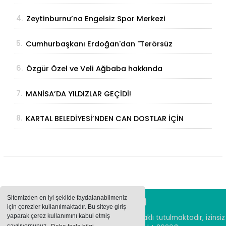
İhracat Atağına Kalktı
4.
Zeytinburnu’na Engelsiz Spor Merkezi
Geliyor
5.
Cumhurbaşkanı Erdoğan'dan "Terörsüz
Türkiye" Açıklaması: "Milli Birliğimizi
6.
Özgür Özel ve Veli Ağbaba hakkında
Perçinleyecek"
fezleke Adalet Bakanlığı’na gönderildi
7.
MANİSA’DA YILDIZLAR GEÇİDİ!
8.
KARTAL BELEDİYESİ’NDEN CAN DOSTLAR İÇİN
DEV YATIRIM!
Sitemizden en iyi şekilde faydalanabilmeniz
için çerezler kullanılmaktadır. Bu siteye giriş
yaparak çerez kullanımını kabul etmiş
Sitemizde bulunan içeriklerin tüm hakları saklı tutulmaktadır, izinsiz