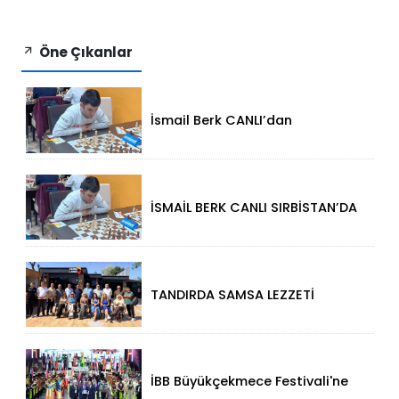
Öne Çıkanlar
İsmail Berk CANLI’dan
Sırbistan’da Büyük Başarı: 2312
Performansla Turnuvaya
Damga Vurdu
İSMAİL BERK CANLI SIRBİSTAN’DA
SATRANÇTA GURURUMUZ OLDU!
TANDIRDA SAMSA LEZZETİ
KÜÇÜKÇEKMECE HALKALI’DA
İBB Büyükçekmece Festivali'ne
Görkemli Açılış!