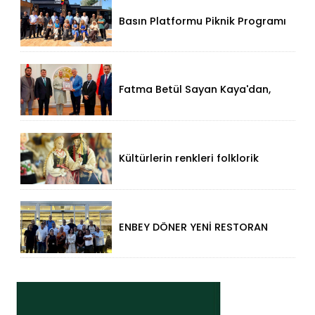
Basın Platformu Piknik Programı
İçin Samsa Land'de Toplandı!
Fatma Betül Sayan Kaya'dan,
Düzce Valisi Mehmet Makas'a
Ziyaret!
Kültürlerin renkleri folklorik
bebeklerle yansıtıldı
ENBEY DÖNER YENİ RESTORAN
KONSEPTİYLE BEYKENT’TE
HİZMETE GİRDİ