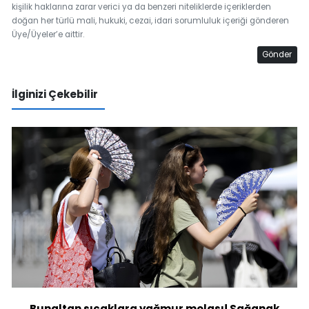
kişilik haklarına zarar verici ya da benzeri niteliklerde içeriklerden
doğan her türlü mali, hukuki, cezai, idari sorumluluk içeriği gönderen
Üye/Üyeler’e aittir.
Gönder
İlginizi Çekebilir
Bunaltan sıcaklara yağmur molası! Sağanak