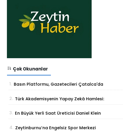
Çok Okunanlar
1.
Basın Platformu, Gazetecileri Çatalca'da
Buluşturdu
2.
Türk Akademisyenin Yapay Zekâ Hamlesi:
Parmak İzinden Kişiye Özel Analiz
3.
En Büyük Yerli Saat Üreticisi Daniel Klein
İhracat Atağına Kalktı
4.
Zeytinburnu’na Engelsiz Spor Merkezi