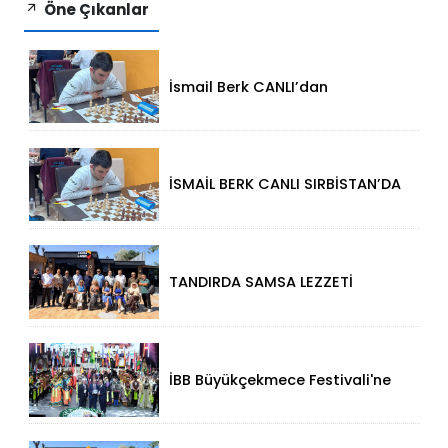
Öne Çıkanlar
İsmail Berk CANLI’dan
Sırbistan’da Büyük Başarı: 2312
Performansla Turnuvaya
Damga Vurdu
İSMAİL BERK CANLI SIRBİSTAN’DA
SATRANÇTA GURURUMUZ OLDU!
TANDIRDA SAMSA LEZZETİ
KÜÇÜKÇEKMECE HALKALI’DA
İBB Büyükçekmece Festivali'ne
Görkemli Açılış!