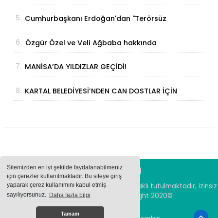
Geliyor
5.
Cumhurbaşkanı Erdoğan'dan "Terörsüz
Türkiye" Açıklaması: "Milli Birliğimizi
6.
Özgür Özel ve Veli Ağbaba hakkında
Perçinleyecek"
fezleke Adalet Bakanlığı’na gönderildi
7.
MANİSA’DA YILDIZLAR GEÇİDİ!
8.
KARTAL BELEDİYESİ’NDEN CAN DOSTLAR İÇİN
DEV YATIRIM!
Sitemizden en iyi şekilde faydalanabilmeniz
için çerezler kullanılmaktadır. Bu siteye giriş
yaparak çerez kullanımını kabul etmiş
Sitemizde bulunan içeriklerin tüm hakları saklı tutulmaktadır, izinsiz
içerikler kullanılamaz. Copyright 2020©
sayılıyorsunuz.
Daha fazla bilgi
Tamam