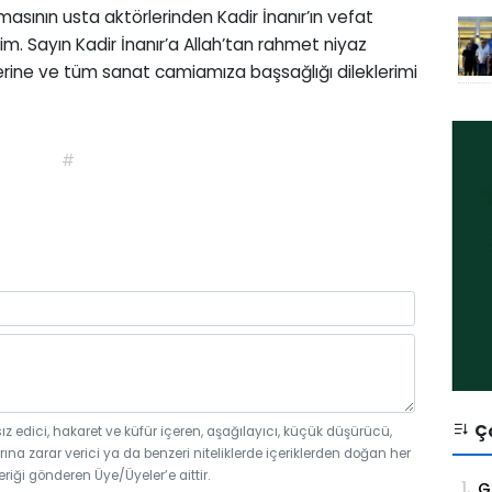
masının usta aktörlerinden Kadir İnanır’ın vefat
im. Sayın Kadir İnanır’a Allah’tan rahmet niyaz
nlerine ve tüm sanat camiamıza başsağlığı dileklerimi
#
Ço
sız edici, hakaret ve küfür içeren, aşağılayıcı, küçük düşürücü,
rına zarar verici ya da benzeri niteliklerde içeriklerden doğan her
eriği gönderen Üye/Üyeler’e aittir.
1.
G