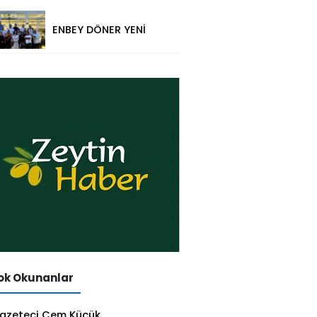
yansıtıldı
ENBEY DÖNER YENİ
RESTORAN
KONSEPTİYLE
BEYKENT’TE HİZMETE
GİRDİ
k Okunanlar
azeteci Cem Küçük