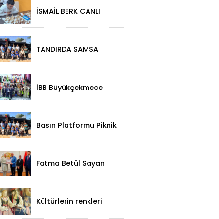
Turnuvaya Damga
İSMAİL BERK CANLI
Vurdu
SIRBİSTAN’DA
SATRANÇTA
GURURUMUZ OLDU!
TANDIRDA SAMSA
LEZZETİ
KÜÇÜKÇEKMECE
HALKALI’DA
İBB Büyükçekmece
Festivali'ne Görkemli
Açılış!
Basın Platformu Piknik
Programı İçin Samsa
Land'de Toplandı!
Fatma Betül Sayan
Kaya'dan, Düzce Valisi
Mehmet Makas'a
Ziyaret!
Kültürlerin renkleri
folklorik bebeklerle