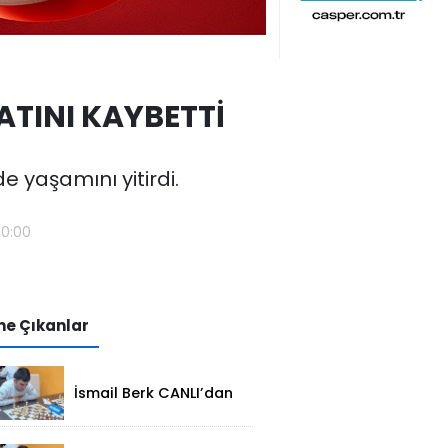
TINI KAYBETTİ
 yaşamını yitirdi.
20:00
e Çıkanlar
İsmail Berk CANLI’dan
Sırbistan’da Büyük
Başarı: 2312
Performansla