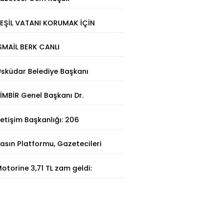
utuklandı: Soruşturmada yeni
EŞİL VATANI KORUMAK İÇİN
elişme
TERMAL ÇÖZÜM
SMAİL BERK CANLI
IRBİSTAN’DA SATRANÇTA
sküdar Belediye Başkanı
URURUMUZ OLDU!
inem Dedetaş tutuklandı
İMBİR Genel Başkanı Dr.
üleyman Basa’dan Ertan
letişim Başkanlığı: 206
irinci’ye taziye ziyareti
angının 202'si kontrol altına
asın Platformu, Gazetecileri
lındı
atalca'da Buluşturdu
otorine 3,71 TL zam geldi:
üncel akaryakıt fiyatları belli
ldu