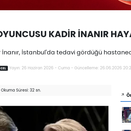
OYUNCUSU KADİR İNANIR HAYA
 İnanır, İstanbul'da tedavi gördüğü hastanede
Yayın: 26 Haziran 2026 - Cuma - Güncelleme: 26.06.2026 20:
CEL
Okuma Süresi: 32 sn.
Ön