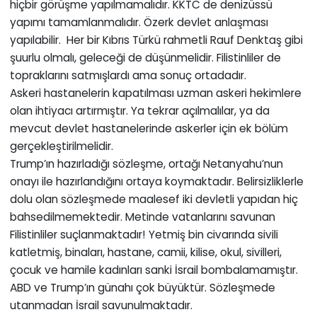
hiçbir görüşme yapılmamalıdır. KKTC de denizüssü
yapımı tamamlanmalıdır. Özerk devlet anlaşması
yapılabilir. Her bir Kıbrıs Türkü rahmetli Rauf Denktaş gibi
şuurlu olmalı, geleceği de düşünmelidir. Filistinliler de
topraklarını satmışlardı ama sonuç ortadadır.
Askeri hastanelerin kapatılması uzman askeri hekimlere
olan ihtiyacı artırmıştır. Ya tekrar açılmalılar, ya da
mevcut devlet hastanelerinde askerler için ek bölüm
gerçekleştirilmelidir.
Trump’ın hazırladığı sözleşme, ortağı Netanyahu’nun
onayı ile hazırlandığını ortaya koymaktadır. Belirsizliklerle
dolu olan sözleşmede maalesef iki devletli yapıdan hiç
bahsedilmemektedir. Metinde vatanlarını savunan
Filistinliler suçlanmaktadır! Yetmiş bin civarında sivili
katletmiş, binaları, hastane, camii, kilise, okul, sivilleri,
çocuk ve hamile kadınları sanki İsrail bombalamamıştır.
ABD ve Trump’ın günahı çok büyüktür. Sözleşmede
utanmadan İsrail savunulmaktadır.