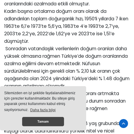
oranlarındaki azalmada etkili olmuştur.
Kadın başına ortalama doğum oranı olarak da
adlandırılan toplam doğurganlık hızı, 1950’li yıllarda 7 iken
1963’te 6,1’e 1973’te 5,6’ya, 1983’te 4’e 1993’te 2,7’ye,
2003’te 2,2’ye, 2022’de 1,62’ye ve 2023’te ise 1,51’e
düşmüştür.
Sonradan vatandaşlık verilenlerin doğum oranları daha
yüksek olmasına rağmen Türkiye’de doğum oranlarında
azalma eğilimi devam etmektedir. Nüfusun
sürdürülebilmesi için gerekli olan % 2,10 luk oranın çok
aşağısında olan 2024 yılındaki Türkiye’deki % 1.48 doğum
oranının artırılması elzemdir.
Türkiye’nin nüfus dağılımlarında yaşlı oranı artmakta
Sitemizden en iyi şekilde faydalanabilmeniz
için çerezler kullanılmaktadır. Bu siteye giriş
çocuk ve genç oranı azalmaktadır. Bu durum sonradan
yaparak çerez kullanımını kabul etmiş
vatandaşlık verilenler dahil edilmesine rağmen
sayılıyorsunuz.
Daha fazla bilgi
gerçekleşmiştir.
Tamam
1997-2012 yılları arasında doğan 13-28 yaş grubundaki Z
kuşağı olarak adlandırılanlara yönelik nitel ve nicel