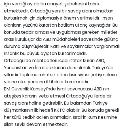
için verdiği oy da bu cinayet şebekesini tahrik
etmektedir. Ortadoğu yeni bir savaş alanı olmaktan
kurtarılmak için diplomasiye önem verilmelidir. İnsan
olanların yüzünü karartan katliam utanç kaynağıdır. Bu
konuda tedbir alması ve uygulaması gereken milletler
arası kuruluşlar da ABD müdahaleleri sayesinde gülünç
duruma düşmüşlerdir. Katil ve soykırımcılar yargılanmalı;
insanlık bu büyük ayıptan kurtarılmalıdır.
Ortadoğu’da menfaatleri icabı ittifak kuran ABD,
Yunanistan ve İsrail bazılarına ders olmalı; Türkiye’de
yıllardır toplumu rahatsız eden kısır siyasi çekişmelerin
yerine ülke yararına ittifaklar kurulmalıdır.
BM Güvenlik Konseyi’nde İsrail savunucusu ABD’nin
ateşkes kararını veto etmesi Ortadoğu’yu ilerde bir
savaş alanı haline getirebilir. Bu bakımdan Türkiye
düşmanlarının ilk hedefi KKTC olabilir. Bu konuda gerekli
her türlü tedbir acilen alınmalıdır. İsrail’in Rum Kesimine
silah sevki devam etmektedir.