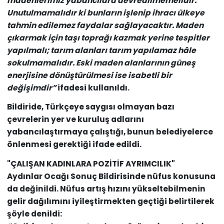
madenlerimiz yabancılara devredilmemelidir.
Unutulmamalıdır ki bunların işlenip ihracı ülkeye
tahmin edilemez faydalar sağlayacaktır. Maden
çıkarmak için taşı toprağı kazmak yerine tespitler
yapılmalı; tarım alanları tarım yapılamaz hâle
sokulmamalıdır. Eski maden alanlarının güneş
enerjisine dönüştürülmesi ise isabetli bir
değişimdir”
ifadesi kullanıldı.
Bildiride, Türkçeye saygısı olmayan bazı
çevrelerin yer ve kuruluş adlarını
yabancılaştırmaya çalıştığı, bunun belediyelerce
önlenmesi gerektiği ifade edildi.
"ÇALIŞAN KADINLARA POZİTİF AYRIMCILIK"
Aydınlar Ocağı Sonuç Bildirisinde nüfus konusuna
da değinildi. Nüfus artış hızını yükseltebilmenin
gelir dağılımını iyileştirmekten geçtiği belirtilerek
şöyle denildi: