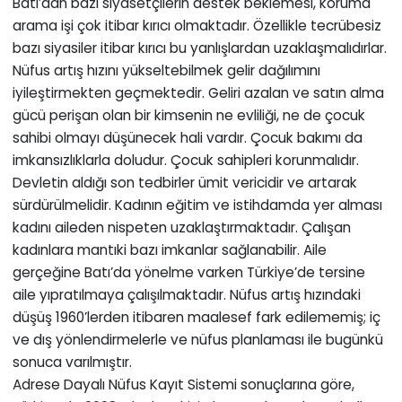
Batı’dan bazı siyasetçilerin destek beklemesi, koruma
arama işi çok itibar kırıcı olmaktadır. Özellikle tecrübesiz
bazı siyasiler itibar kırıcı bu yanlışlardan uzaklaşmalıdırlar.
Nüfus artış hızını yükseltebilmek gelir dağılımını
iyileştirmekten geçmektedir. Geliri azalan ve satın alma
gücü perişan olan bir kimsenin ne evliliği, ne de çocuk
sahibi olmayı düşünecek hali vardır. Çocuk bakımı da
imkansızlıklarla doludur. Çocuk sahipleri korunmalıdır.
Devletin aldığı son tedbirler ümit vericidir ve artarak
sürdürülmelidir. Kadının eğitim ve istihdamda yer alması
kadını aileden nispeten uzaklaştırmaktadır. Çalışan
kadınlara mantıki bazı imkanlar sağlanabilir. Aile
gerçeğine Batı’da yönelme varken Türkiye’de tersine
aile yıpratılmaya çalışılmaktadır. Nüfus artış hızındaki
düşüş 1960’lerden itibaren maalesef fark edilememiş; iç
ve dış yönlendirmelerle ve nüfus planlaması ile bugünkü
sonuca varılmıştır.
Adrese Dayalı Nüfus Kayıt Sistemi sonuçlarına göre,