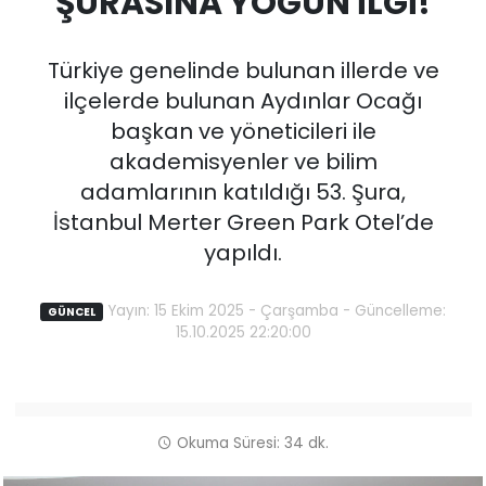
ŞURASINA YOĞUN İLGİ!
Türkiye genelinde bulunan illerde ve
ilçelerde bulunan Aydınlar Ocağı
başkan ve yöneticileri ile
akademisyenler ve bilim
adamlarının katıldığı 53. Şura,
İstanbul Merter Green Park Otel’de
yapıldı.
Yayın: 15 Ekim 2025 - Çarşamba - Güncelleme:
GÜNCEL
15.10.2025 22:20:00
Okuma Süresi: 34 dk.