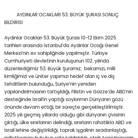
AYDINLAR OCAKLARI 53. BÜYÜK ŞURASI SONUÇ
BİLDİRİSİ
Aydınlar Ocakları 53. Büyük Şurası 10-12 Ekim 2025
tarihleri arasında İstanbul’da Aydınlar Ocağı Genel
Merkezi’nin ev sahipliğinde yapılmıştır. Türkiye
Cumhuriyeti devletinin kuruluşunun 102. yılında
düzenlediğimiz 53. Büyük Şuramız; bekamızı, milli
kimliğimizi ve üniter yapımızı hedef alan iç ve dış
tehditlerin bulunduğu, Suriye’nin yeniden
yapılandırılmasının tartışıldığı, Filistin ve Gazze’de ABD’nin
desteğinde İsrail’in yaptığı soykırımın Dünyanın gözü
önünde devam ettiği, bir süreçte gerçekleştirilmiştir.
2025 yılı geçmiş yıllarda olduğu gibi dünyanın çivisinin
çıktığı, ülke sınırlarının delindiği, sınırların rahatlıkla ABD ve
İsrail lehine değiştirildiği, toprak işgalinin sıradanlaştığı,
milletlerarası hukukun rafa kaldırıldığı, etnik temizlemenin