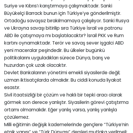
Suriye ve Kıbrıs’ı karıştırmaya çalışmaktadır. Sanki
Büyükelçi Barrack bunun için Türkiye’ye gönderilmiştir.
Ortadoğu savaşsız bırakılmamaya çalışılıyor. Sanki Rusya
ve Ukrayna savaşı bitirilip sıra Türkiye İsrail ve patronu
ABD ile çatışmaya mı başlatılacaktır? İsrail PKK ve Rum
kartını oynamaktadır. Terör ve savaş sever işgalci ABD
yeni maceralar peşindedir. Bu ülkeler bugünkü
politikalarını uyguladıkları sürece Dünya, barış ve
huzurdan çok uzak olacaktır.
Devlet Bankalarının yönetimi emekli siyasilerde değil;
uzman iktisatçılarda olmalıdır. Bu ciddi konuda liyakat
esastır.
Sivil itaatsizliği bir çözüm ve haklı bir tepki aracı olarak
görmek son derece yanlıştır. Siyasilerin görevi çatıştırma
ortamı olmamalıdır. Eğer yanlış varsa, yanlış yanlışla
çözülemez.
Milli eğitimin değişik kademelerinde gençlere “Türkiye’nin
etnik yapısı” ve “Türk Dünyası” dersleri mutlaka verilmeli;