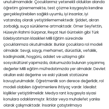
unutulmamalıdır. Çocuklarımız yetenekli oldukları alanda
öğretim görememekte, test çözme kaygısıyla kendine
gerçekleştirebilen sağlıklı uyumlu, iyi insanlar, iyi
vatandaş olarak yetiştirilememektedir. Şiddet, akran
zorbalığı, suça sürükleme artmaktadır. Ömer Seyfettin,
Hüseyin Rahmi Gürpınar, Reşat Nuri Güntekin gibi Türk
Edebiyatımızın klasikleri Milli Eğitim sürecinde
çocuklarımıza okutulmalıdır. Bunlar çocuklara rol modeli
olmalıdır. Sevgi, saygı, merhamet, dürüstlük, vefalılık,
kadirşinaslık, hoşgörü, adalet ve uzlaşma gibi
sosyokültürel yapımızda, dokumuzda bulunan yaşanmış
değerler Milli eğitim müfredatımızda yer almalıdır. Devlet
okulları eski değerine ve eski yüksek statüsüne
kavuşturulmalıdır. Öğretmenlik son derece değerlidir, rol
modeli olabilen öğretmenlere ihtiyaç vardır. İdealist
kişilikler yetiştirilmelidir. Medya rant kaygısıyla siyasi
konulara odaklanmıştır. İktidar veya muhalefet yanlısı
olarak çalışmaktadır. İnsanlar çatıştırılmaya