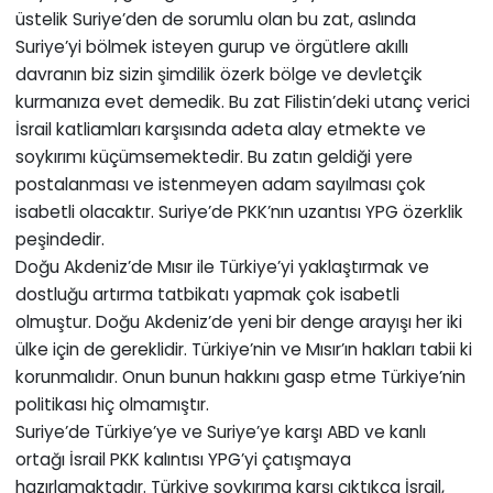
üstelik Suriye’den de sorumlu olan bu zat, aslında
Suriye’yi bölmek isteyen gurup ve örgütlere akıllı
davranın biz sizin şimdilik özerk bölge ve devletçik
kurmanıza evet demedik. Bu zat Filistin’deki utanç verici
İsrail katliamları karşısında adeta alay etmekte ve
soykırımı küçümsemektedir. Bu zatın geldiği yere
postalanması ve istenmeyen adam sayılması çok
isabetli olacaktır. Suriye’de PKK’nın uzantısı YPG özerklik
peşindedir.
Doğu Akdeniz’de Mısır ile Türkiye’yi yaklaştırmak ve
dostluğu artırma tatbikatı yapmak çok isabetli
olmuştur. Doğu Akdeniz’de yeni bir denge arayışı her iki
ülke için de gereklidir. Türkiye’nin ve Mısır’ın hakları tabii ki
korunmalıdır. Onun bunun hakkını gasp etme Türkiye’nin
politikası hiç olmamıştır.
Suriye’de Türkiye’ye ve Suriye’ye karşı ABD ve kanlı
ortağı İsrail PKK kalıntısı YPG’yi çatışmaya
hazırlamaktadır. Türkiye soykırıma karşı çıktıkça İsrail,