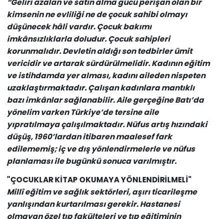
“Geliri azalan ve satın alma gücü perişan olan bir
kimsenin ne evliliği ne de çocuk sahibi olmayı
düşünecek hâli vardır. Çocuk bakımı
imkânsızlıklarla doludur. Çocuk sahipleri
korunmalıdır. Devletin aldığı son tedbirler ümit
vericidir ve artarak sürdürülmelidir. Kadının eğitim
ve istihdamda yer alması, kadını aileden nispeten
uzaklaştırmaktadır. Çalışan kadınlara mantıklı
bazı imkânlar sağlanabilir. Aile gerçeğine Batı’da
yönelim varken Türkiye’de tersine aile
yıpratılmaya çalışılmaktadır. Nüfus artış hızındaki
düşüş, 1960’lardan itibaren maalesef fark
edilememiş; iç ve dış yönlendirmelerle ve nüfus
planlaması ile bugünkü sonuca varılmıştır.
"ÇOCUKLAR KİTAP OKUMAYA YÖNLENDİRİLMELİ"
Millî eğitim ve sağlık sektörleri, aşırı ticarileşme
yanlışından kurtarılması gerekir. Hastanesi
olmayan özel tıp fakülteleri ve tıp eğitiminin