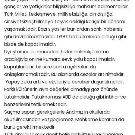
gençler ve yetişkinler bilgisizliğe mahkum edilmemelidir.
Türk Milleti tekleşmeye, milliyetsizliğe, din dışılığa,
cinsiyetsizleştirilmeye teşvik edildiği karışık bir dönemi
yaşamaktadır. Bazı siyasiler bunlardan sanki habersiz
gibi davranmaktadırlar. LGBT bazı ülkelerde olduğu gibi
bizde de kapatılmalıdır.
Uyuşturucu ile mücadele hızlandırılmalı, telefon
aracılığıyla online kumara sevk yolu kapatılmalıdır.
Kapatılanların bir süre sonra açılmaları da
anlaşılamamaktadır. Bu alanlarda cezalar artırılmalıdır.
Yapay zeka artı ve eksileriyle beraber düşünülmelidir.
Farklı kültürlerin aynı değerleri olmadığı göz önünde
tutulmalıdır. Tutulmaması ABD’de olduğu gibi intihar ve
benzerlerini tetiklemektedir.
Saçma sapan gerekçelerle Andımız’ın okullarda
okutulmasından vazgeçilemez. Mahkeme kararları da
bunu gerektirmektedir.
Türk kimliği tekçilik değil; belirli bir kültürü yaşayanların