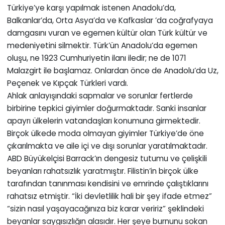
Türkiye’ye karşı yapılmak istenen Anadolu’da,
Balkanlar’da, Orta Asya’da ve Kafkaslar ’da coğrafyaya
damgasını vuran ve egemen kültür olan Türk kültür ve
medeniyetini silmektir. Türk’ün Anadolu’da egemen
oluşu, ne 1923 Cumhuriyetin ilanı iledir; ne de 1071
Malazgirt ile başlamaz. Onlardan önce de Anadolu’da Uz,
Peçenek ve Kıpçak Türkleri vardı.
Ahlak anlayışındaki sapmalar ve sorunlar fertlerde
birbirine tepkici giyimler doğurmaktadır. Sanki insanlar
apayrı ülkelerin vatandaşları konumuna girmektedir.
Birçok ülkede moda olmayan giyimler Türkiye’de öne
çıkarılmakta ve aile içi ve dışı sorunlar yaratılmaktadır.
ABD Büyükelçisi Barrack’ın dengesiz tutumu ve çelişkili
beyanları rahatsızlık yaratmıştır. Filistin’in birçok ülke
tarafından tanınması kendisini ve emrinde çalıştıklarını
rahatsız etmiştir. “İki devletlilik hali bir şey ifade etmez”
“sizin nasıl yaşayacağınıza biz karar veririz” şeklindeki
beyanlar saygısızlığın alasıdır. Her şeye burnunu sokan