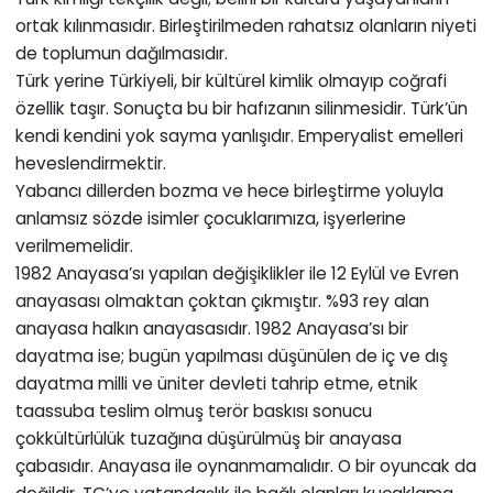
ortak kılınmasıdır. Birleştirilmeden rahatsız olanların niyeti
de toplumun dağılmasıdır.
Türk yerine Türkiyeli, bir kültürel kimlik olmayıp coğrafi
özellik taşır. Sonuçta bu bir hafızanın silinmesidir. Türk’ün
kendi kendini yok sayma yanlışıdır. Emperyalist emelleri
heveslendirmektir.
Yabancı dillerden bozma ve hece birleştirme yoluyla
anlamsız sözde isimler çocuklarımıza, işyerlerine
verilmemelidir.
1982 Anayasa’sı yapılan değişiklikler ile 12 Eylül ve Evren
anayasası olmaktan çoktan çıkmıştır. %93 rey alan
anayasa halkın anayasasıdır. 1982 Anayasa’sı bir
dayatma ise; bugün yapılması düşünülen de iç ve dış
dayatma milli ve üniter devleti tahrip etme, etnik
taassuba teslim olmuş terör baskısı sonucu
çokkültürlülük tuzağına düşürülmüş bir anayasa
çabasıdır. Anayasa ile oynanmamalıdır. O bir oyuncak da