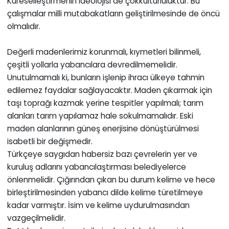
Küreselleştirmenin ideolojisi de çokkültürlülüktür. Bu
çalışmalar milli mutabakatların geliştirilmesinde de öncü
olmalıdır.
Değerli madenlerimiz korunmalı, kıymetleri bilinmeli,
çeşitli yollarla yabancılara devredilmemelidir.
Unutulmamalı ki, bunların işlenip ihracı ülkeye tahmin
edilemez faydalar sağlayacaktır. Maden çıkarmak için
taşı toprağı kazmak yerine tespitler yapılmalı; tarım
alanları tarım yapılamaz hale sokulmamalıdır. Eski
maden alanlarının güneş enerjisine dönüştürülmesi
isabetli bir değişmedir.
Türkçeye saygıdan habersiz bazı çevrelerin yer ve
kuruluş adlarını yabancılaştırması belediyelerce
önlenmelidir. Çığırından çıkan bu durum kelime ve hece
birleştirilmesinden yabancı dilde kelime türetilmeye
kadar varmıştır. İsim ve kelime uydurulmasından
vazgeçilmelidir.