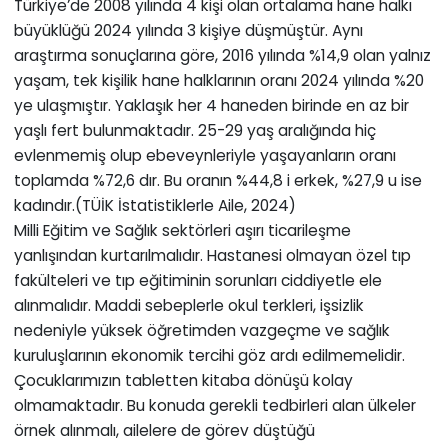
Türkiye’de 2008 yılında 4 kişi olan ortalama hane halkı
büyüklüğü 2024 yılında 3 kişiye düşmüştür. Aynı
araştırma sonuçlarına göre, 2016 yılında %14,9 olan yalnız
yaşam, tek kişilik hane halklarının oranı 2024 yılında %20
ye ulaşmıştır. Yaklaşık her 4 haneden birinde en az bir
yaşlı fert bulunmaktadır. 25-29 yaş aralığında hiç
evlenmemiş olup ebeveynleriyle yaşayanların oranı
toplamda %72,6 dır. Bu oranın %44,8 i erkek, %27,9 u ise
kadındır.(TÜİK İstatistiklerle Aile, 2024)
Milli Eğitim ve Sağlık sektörleri aşırı ticarileşme
yanlışından kurtarılmalıdır. Hastanesi olmayan özel tıp
fakülteleri ve tıp eğitiminin sorunları ciddiyetle ele
alınmalıdır. Maddi sebeplerle okul terkleri, işsizlik
nedeniyle yüksek öğretimden vazgeçme ve sağlık
kuruluşlarının ekonomik tercihi göz ardı edilmemelidir.
Çocuklarımızın tabletten kitaba dönüşü kolay
olmamaktadır. Bu konuda gerekli tedbirleri alan ülkeler
örnek alınmalı, ailelere de görev düştüğü