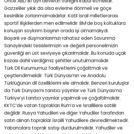
Önce ABD iki ayrı devletin varlığını kabul etmelidir.
Gazzeliler yıkık da olsa evlerine dönmeli ve göçe
kesinlikle zorlanmamalıdırlar. Katil İsrail milletlerarası
sportif ilişkilerden men edilmelidir. BM’de boş koltuklara
konuşan soykırım başının orada işi olmamalıydı.
Başarılı ve düşmanlarımızı rahatsız eden Savunma
Sanayiindeki tesislerimizin ve değerli personelimizin
güvenliği en üst seviyeye çıkarılmalıdır. Bu konuda uçak
kazası dahil verdiğimiz şehitler unutulmamalıdır.
Türk Dil Kurumumuz faaliyetlerini çoğaltmalı ve
çeşitlendirmelidir. Türk Dünyası’nın ve Anadolu
Türklüğünün dil özelliklerini ele almalıdır. Benzeri kuruluşlar
da Türk Dünyası’nı tanıtıcı yayınlar ve Türk Dünyası’na
Türkiye’yi tanıtıcı yayınlar yapılmalı ve çoğaltılmalıdır.
KKTC’de vatan toprakları Rum’a ve İsraillilere satılık
değildir. Rusya Yahudileri ve diğer Yahudiler tarafından
satın alınan topraklar İsrailli Yahudilere devredilmektedir.
Yabancılara toprak satışı durdurulmalıdır. Yahudiler ve