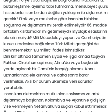
değildir. TC’ye vatandaşlık ile bağlı olanları kucaklama,
bütünleştirme, ayırıma tabi tutmama, mensubiyet şuuru
hissedenleri sen bizden değilsin yaklaşımı ile dışlamak mı
gerekir? Etnik veya mezhebe göre insanları birbirine
soğutma ve dışlamam mı tercih edilmeliydi? 66. madde
birtakım kısıtlamalar mı getirmeliydi? Biyolojik esaslar mı
ele alınmalıydı? Milli Mücadeleyi yapan ve Cumhuriyetin
kurucu iradesine bağlı olma Türk Milleti gerçeğini de
benimsemektir. ‘Bu millet’ ifadesi isimsizliktir.
Dini kılıf altında tamamen siyasi ve işgal amacı taşıyan
Ruhban Okulu’nun açılması, Atina’da veya başka bir
yerde açılacak bir Camii’nin karşılığı olamaz. Konu
uzmanlarınca ele alınmalı ve daha sonra karar
verilmelidir. Aksi bir durum ülkemize yeni sorunlar
yaratabilir.
İnsan kanı akıtmaktan mutlu olan soykırımcı ve artık
dışlanmaya başlanan, Kolombiya ve Arjantin’e gidiş için
vize verilmeyen Netanyahu’ya suçları kabul ettirilmelidir.