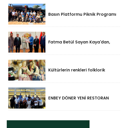
Basın Platformu Piknik Programı
İçin Samsa Land'de Toplandı!
Fatma Betül Sayan Kaya'dan,
Düzce Valisi Mehmet Makas'a
Ziyaret!
Kültürlerin renkleri folklorik
bebeklerle yansıtıldı
ENBEY DÖNER YENİ RESTORAN
KONSEPTİYLE BEYKENT’TE
HİZMETE GİRDİ