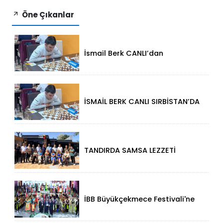
Öne Çıkanlar
İsmail Berk CANLI’dan
Sırbistan’da Büyük Başarı: 2312
Performansla Turnuvaya
Damga Vurdu
İSMAİL BERK CANLI SIRBİSTAN’DA
SATRANÇTA GURURUMUZ OLDU!
TANDIRDA SAMSA LEZZETİ
KÜÇÜKÇEKMECE HALKALI’DA
İBB Büyükçekmece Festivali'ne
Görkemli Açılış!