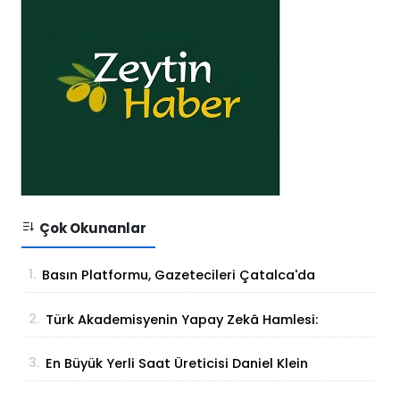
Çok Okunanlar
1.
Basın Platformu, Gazetecileri Çatalca'da
Buluşturdu
2.
Türk Akademisyenin Yapay Zekâ Hamlesi:
Parmak İzinden Kişiye Özel Analiz
3.
En Büyük Yerli Saat Üreticisi Daniel Klein
İhracat Atağına Kalktı