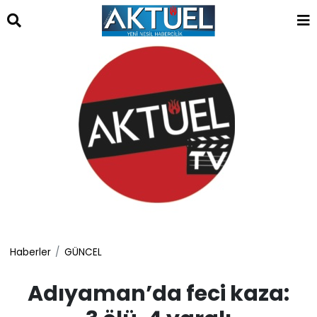
islami
dini
sohbet
sohbet
chat
odaları
bizim
mekan
çemberleme
makinası
kurumsal
web
Haberler
GÜNCEL
Adıyaman’da feci kaza: