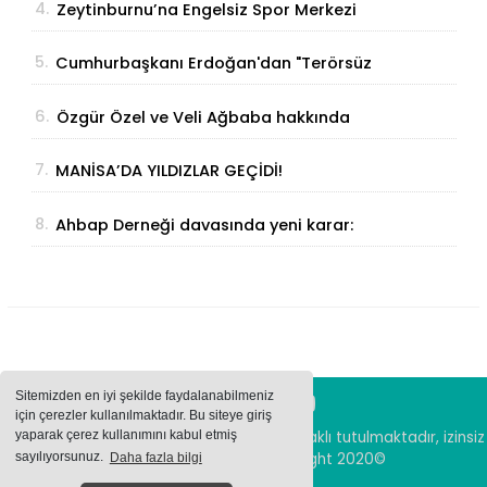
4.
Zeytinburnu’na Engelsiz Spor Merkezi
Geliyor
5.
Cumhurbaşkanı Erdoğan'dan "Terörsüz
Türkiye" Açıklaması: "Milli Birliğimizi
6.
Özgür Özel ve Veli Ağbaba hakkında
Perçinleyecek"
fezleke Adalet Bakanlığı’na gönderildi
7.
MANİSA’DA YILDIZLAR GEÇİDİ!
8.
Ahbap Derneği davasında yeni karar:
Yönetim için görevlendirme yapıldı
Sitemizden en iyi şekilde faydalanabilmeniz
için çerezler kullanılmaktadır. Bu siteye giriş
yaparak çerez kullanımını kabul etmiş
Sitemizde bulunan içeriklerin tüm hakları saklı tutulmaktadır, izinsiz
içerikler kullanılamaz. Copyright 2020©
sayılıyorsunuz.
Daha fazla bilgi