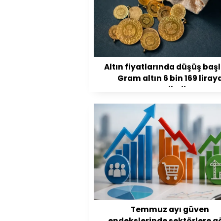
Altın fiyatlarında düşüş başl
Gram altın 6 bin 169 liray
geriledi
Temmuz ayı güven
endekslerinde sektörlere g