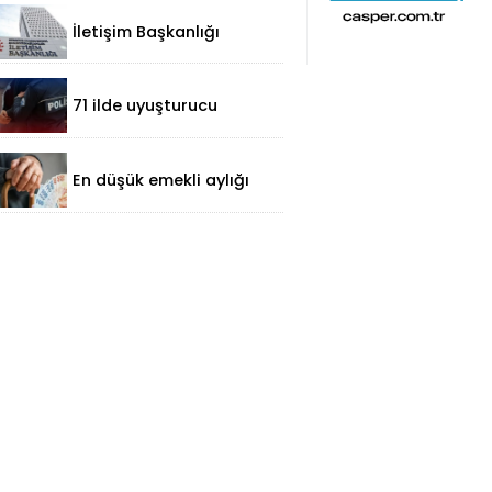
İletişim Başkanlığı
terörün ekonomik
maliyetine dikkat çekti
71 ilde uyuşturucu
operasyonu: 1.302
şüpheli yakalandı
En düşük emekli aylığı
farkları 7 Ağustos'ta
hesaplara yatacak