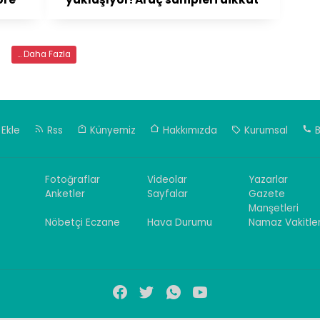
... Daha Fazla
Ekle
Rss
Künyemiz
Hakkımızda
Kurumsal
B
Fotoğraflar
Videolar
Yazarlar
Anketler
Sayfalar
Gazete
Manşetleri
Nöbetçi Eczane
Hava Durumu
Namaz Vakitler