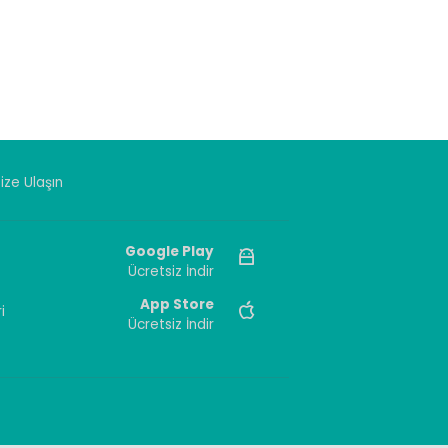
ize Ulaşın
Google Play
Ücretsiz İndir
App Store
i
Ücretsiz İndir