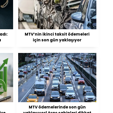
adı:
MTV’nin ikinci taksit ödemeleri
a
için son gün yaklaşıyor
MTV ödemelerinde son gün
öre
yaklaşıyor! Araç sahipleri dikkat