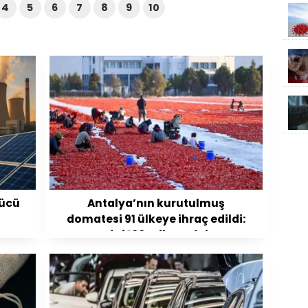
4
5
6
7
8
9
10
gücü
Antalya’nın kurutulmuş
domatesi 91 ülkeye ihraç edildi:
Hedef 100 milyon dolar