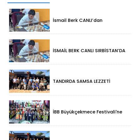
İsmail Berk CANLI’dan
Sırbistan’da Büyük Başarı: 2312
Performansla Turnuvaya
Damga Vurdu
İSMAİL BERK CANLI SIRBİSTAN’DA
SATRANÇTA GURURUMUZ OLDU!
TANDIRDA SAMSA LEZZETİ
KÜÇÜKÇEKMECE HALKALI’DA
İBB Büyükçekmece Festivali'ne
Görkemli Açılış!