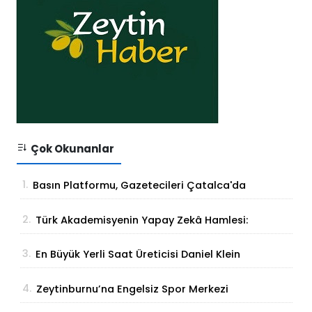
Çok Okunanlar
1.
Basın Platformu, Gazetecileri Çatalca'da
Buluşturdu
2.
Türk Akademisyenin Yapay Zekâ Hamlesi:
Parmak İzinden Kişiye Özel Analiz
3.
En Büyük Yerli Saat Üreticisi Daniel Klein
İhracat Atağına Kalktı
4.
Zeytinburnu’na Engelsiz Spor Merkezi
Geliyor