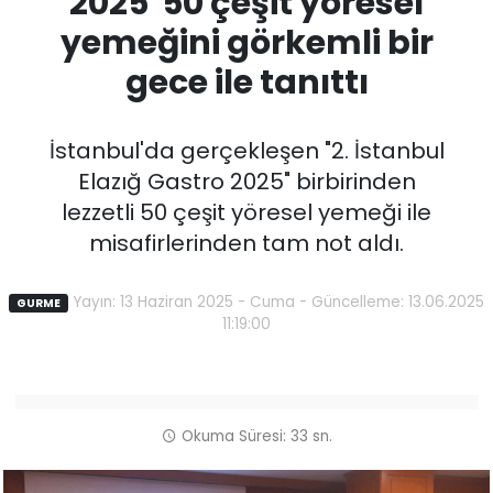
2025' 50 çeşit yöresel
yemeğini görkemli bir
gece ile tanıttı
İstanbul'da gerçekleşen "2. İstanbul
Elazığ Gastro 2025" birbirinden
lezzetli 50 çeşit yöresel yemeği ile
misafirlerinden tam not aldı.
Yayın: 13 Haziran 2025 - Cuma - Güncelleme: 13.06.2025
GURME
11:19:00
Okuma Süresi: 33 sn.