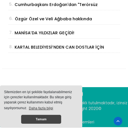
5.
Cumhurbaşkanı Erdoğan'dan "Terörsüz
Türkiye" Açıklaması: "Milli Birliğimizi
6.
Özgür Özel ve Veli Ağbaba hakkında
Perçinleyecek"
fezleke Adalet Bakanlığı’na gönderildi
7.
MANİSA’DA YILDIZLAR GEÇİDİ!
8.
KARTAL BELEDİYESİ’NDEN CAN DOSTLAR İÇİN
DEV YATIRIM!
Sitemizden en iyi şekilde faydalanabilmeniz
için çerezler kullanılmaktadır. Bu siteye giriş
yaparak çerez kullanımını kabul etmiş
Sitemizde bulunan içeriklerin tüm hakları saklı tutulmaktadır, izinsiz
içerikler kullanılamaz. Copyright 2020©
sayılıyorsunuz.
Daha fazla bilgi
Tamam
Haber Yazılımı:
Haber Sistemleri