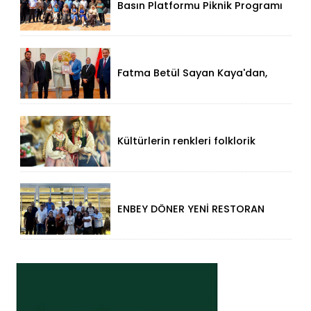
Basın Platformu Piknik Programı
İçin Samsa Land'de Toplandı!
Fatma Betül Sayan Kaya'dan,
Düzce Valisi Mehmet Makas'a
Ziyaret!
Kültürlerin renkleri folklorik
bebeklerle yansıtıldı
ENBEY DÖNER YENİ RESTORAN
KONSEPTİYLE BEYKENT’TE
HİZMETE GİRDİ