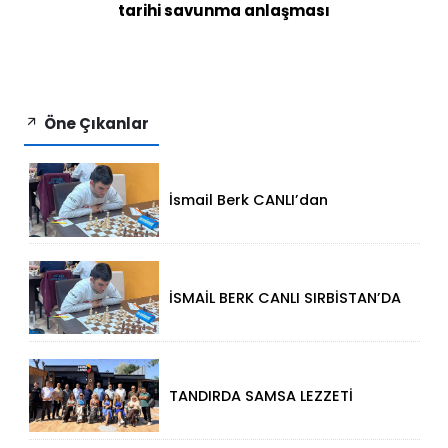
tarihi savunma anlaşması
Öne Çıkanlar
İsmail Berk CANLI’dan
Sırbistan’da Büyük Başarı: 2312
Performansla Turnuvaya
Damga Vurdu
İSMAİL BERK CANLI SIRBİSTAN’DA
SATRANÇTA GURURUMUZ OLDU!
TANDIRDA SAMSA LEZZETİ
KÜÇÜKÇEKMECE HALKALI’DA