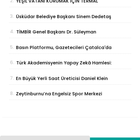
2.
YEŞİL VATANI KORUMAK İÇİN TERMAL
ÇÖZÜM
3.
Üsküdar Belediye Başkanı Sinem Dedetaş
tutuklandı
4.
TİMBİR Genel Başkanı Dr. Süleyman
Basa’dan Ertan Birinci’ye taziye ziyareti
5.
Basın Platformu, Gazetecileri Çatalca'da
Buluşturdu
6.
Türk Akademisyenin Yapay Zekâ Hamlesi:
Parmak İzinden Kişiye Özel Analiz
7.
En Büyük Yerli Saat Üreticisi Daniel Klein
İhracat Atağına Kalktı
8.
Zeytinburnu’na Engelsiz Spor Merkezi
Geliyor