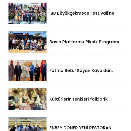
İBB Büyükçekmece Festivali'ne
Görkemli Açılış!
Basın Platformu Piknik Programı
İçin Samsa Land'de Toplandı!
Fatma Betül Sayan Kaya'dan,
Düzce Valisi Mehmet Makas'a
Ziyaret!
Kültürlerin renkleri folklorik
bebeklerle yansıtıldı
ENBEY DÖNER YENİ RESTORAN