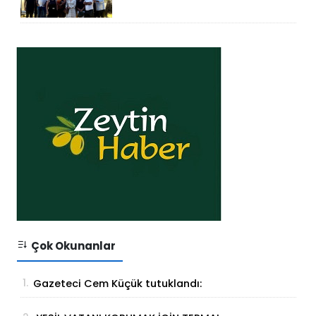
KONSEPTİYLE BEYKENT’TE
HİZMETE GİRDİ
Çok Okunanlar
1.
Gazeteci Cem Küçük tutuklandı:
Soruşturmada yeni gelişme