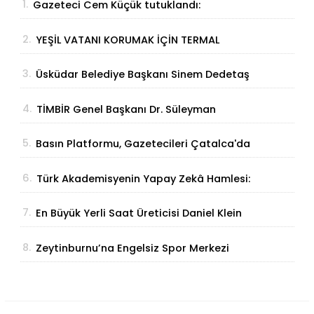
1.
Gazeteci Cem Küçük tutuklandı:
Soruşturmada yeni gelişme
2.
YEŞİL VATANI KORUMAK İÇİN TERMAL
ÇÖZÜM
3.
Üsküdar Belediye Başkanı Sinem Dedetaş
tutuklandı
4.
TİMBİR Genel Başkanı Dr. Süleyman
Basa’dan Ertan Birinci’ye taziye ziyareti
5.
Basın Platformu, Gazetecileri Çatalca'da
Buluşturdu
6.
Türk Akademisyenin Yapay Zekâ Hamlesi:
Parmak İzinden Kişiye Özel Analiz
7.
En Büyük Yerli Saat Üreticisi Daniel Klein
İhracat Atağına Kalktı
8.
Zeytinburnu’na Engelsiz Spor Merkezi
Geliyor