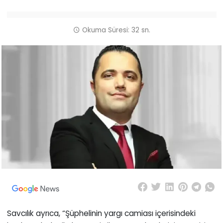
Okuma Süresi: 32 sn.
Savcılık ayrıca, “Şüphelinin yargı camiası içerisindeki