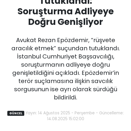
Tutuklandı:
Soruşturma Adliyeye
Doğru Genişliyor
Avukat Rezan Epözdemir, “rüşvete
aracılık etmek” suçundan tutuklandı.
İstanbul Cumhuriyet Başsavcılığı,
soruşturmanın adliyeye doğru
genişletildiğini açıkladı. Epözdemir’in
terör suçlamasına ilişkin savcılık
sorgusunun ise ayrı olarak sürdüğü
bildirildi.
Yayın: 14 Ağustos 2025 - Perşembe - Güncelleme:
GÜNCEL
14.08.2025 15:02:00