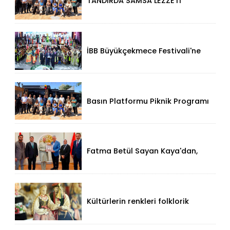
TANDIRDA SAMSA LEZZETİ
KÜÇÜKÇEKMECE HALKALI’DA
İBB Büyükçekmece Festivali'ne
Görkemli Açılış!
Basın Platformu Piknik Programı
İçin Samsa Land'de Toplandı!
Fatma Betül Sayan Kaya'dan,
Düzce Valisi Mehmet Makas'a
Ziyaret!
Kültürlerin renkleri folklorik
bebeklerle yansıtıldı