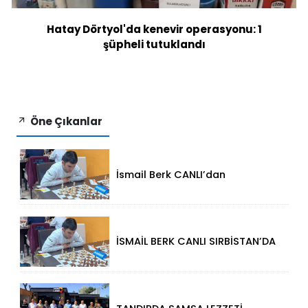
Hatay Dörtyol'da kenevir operasyonu: 1
şüpheli tutuklandı
Öne Çıkanlar
İsmail Berk CANLI’dan
Sırbistan’da Büyük Başarı: 2312
Performansla Turnuvaya
Damga Vurdu
İSMAİL BERK CANLI SIRBİSTAN’DA
SATRANÇTA GURURUMUZ OLDU!