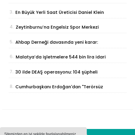
Parmak İzinden Kişiye Özel Analiz
3.
En Büyük Yerli Saat Üreticisi Daniel Klein
İhracat Atağına Kalktı
4.
Zeytinburnu’na Engelsiz Spor Merkezi
Geliyor
5.
Ahbap Derneği davasında yeni karar:
Yönetim için görevlendirme yapıldı
6.
Malatya’da işletmelere 544 bin lira idari
para cezası
7.
30 ilde DEAŞ operasyonu: 104 şüpheli
yakalandı
8.
Cumhurbaşkanı Erdoğan'dan "Terörsüz
Türkiye" Açıklaması: "Milli Birliğimizi
Perçinleyecek"
Sitemizden en iyi şekilde faydalanabilmeniz