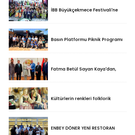
İBB Büyükçekmece Festivali'ne
Görkemli Açılış!
Basın Platformu Piknik Programı
İçin Samsa Land'de Toplandı!
Fatma Betül Sayan Kaya'dan,
Düzce Valisi Mehmet Makas'a
Ziyaret!
Kültürlerin renkleri folklorik
bebeklerle yansıtıldı
ENBEY DÖNER YENİ RESTORAN
KONSEPTİYLE BEYKENT’TE