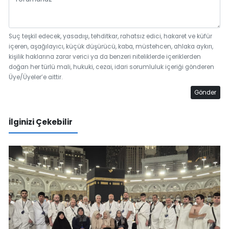
Suç teşkil edecek, yasadışı, tehditkar, rahatsız edici, hakaret ve küfür
içeren, aşağılayıcı, küçük düşürücü, kaba, müstehcen, ahlaka aykırı,
kişilik haklarına zarar verici ya da benzeri niteliklerde içeriklerden
doğan her türlü mali, hukuki, cezai, idari sorumluluk içeriği gönderen
Üye/Üyeler’e aittir.
Gönder
İlginizi Çekebilir