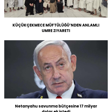
KÜÇÜKÇEKMECE MÜFTÜLÜĞÜ’NDEN ANLAMLI
UMRE ZIYARETI
Netanyahu savunma bütçesine 17 milyar
dolar ek istedi