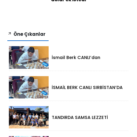
Öne Çıkanlar
İsmail Berk CANLI’dan
Sırbistan’da Büyük Başarı: 2312
Performansla Turnuvaya
Damga Vurdu
İSMAİL BERK CANLI SIRBİSTAN’DA
SATRANÇTA GURURUMUZ OLDU!
TANDIRDA SAMSA LEZZETİ
KÜÇÜKÇEKMECE HALKALI’DA