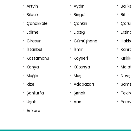
Artvin
Aydın
Balık
Bilecik
Bingöl
Bitlis
Çanakkale
Çankırı
Çor
Edirne
Elazığ
Erzin
p
Giresun
Gümüşhane
Hakka
İstanbul
İzmir
Kahr
Kastamonu
Kayseri
Kırık
Konya
Kütahya
Mala
Muğla
Muş
Nevş
Rize
Adapazarı
Sam
Şanlıurfa
Şırnak
Teki
Uşak
Van
Yalo
Ankara