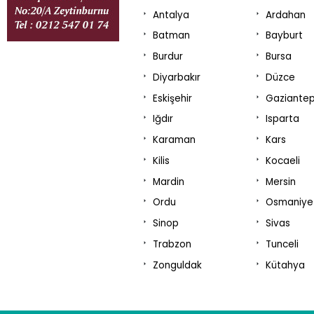
Antalya
Ardahan
Batman
Bayburt
Burdur
Bursa
Diyarbakır
Düzce
Eskişehir
Gaziante
Iğdır
Isparta
Karaman
Kars
Kilis
Kocaeli
Mardin
Mersin
Ordu
Osmaniye
Sinop
Sivas
Trabzon
Tunceli
Zonguldak
Kütahya