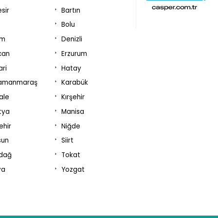
esir
Bartın
Bolu
um
Denizli
can
Erzurum
ri
Hatay
amanmaraş
Karabük
kale
Kırşehir
tya
Manisa
ehir
Niğde
sun
Siirt
rdağ
Tokat
va
Yozgat