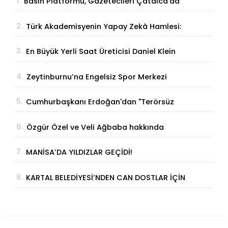
1.
Basın Platformu, Gazetecileri Çatalca'da
Buluşturdu
2.
Türk Akademisyenin Yapay Zekâ Hamlesi:
Parmak İzinden Kişiye Özel Analiz
3.
En Büyük Yerli Saat Üreticisi Daniel Klein
İhracat Atağına Kalktı
4.
Zeytinburnu’na Engelsiz Spor Merkezi
Geliyor
5.
Cumhurbaşkanı Erdoğan'dan "Terörsüz
Türkiye" Açıklaması: "Milli Birliğimizi
6.
Özgür Özel ve Veli Ağbaba hakkında
Perçinleyecek"
fezleke Adalet Bakanlığı’na gönderildi
7.
MANİSA’DA YILDIZLAR GEÇİDİ!
8.
KARTAL BELEDİYESİ’NDEN CAN DOSTLAR İÇİN
DEV YATIRIM!