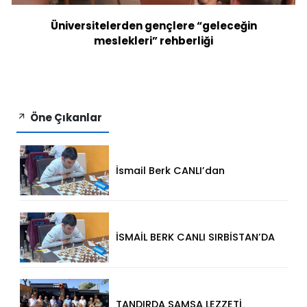
Üniversitelerden gençlere “geleceğin
meslekleri” rehberliği
Öne Çıkanlar
İsmail Berk CANLI’dan
Sırbistan’da Büyük Başarı: 2312
Performansla Turnuvaya
Damga Vurdu
İSMAİL BERK CANLI SIRBİSTAN’DA
SATRANÇTA GURURUMUZ OLDU!
TANDIRDA SAMSA LEZZETİ