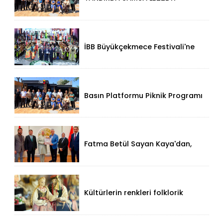
KÜÇÜKÇEKMECE HALKALI’DA
İBB Büyükçekmece Festivali'ne
Görkemli Açılış!
Basın Platformu Piknik Programı
İçin Samsa Land'de Toplandı!
Fatma Betül Sayan Kaya'dan,
Düzce Valisi Mehmet Makas'a
Ziyaret!
Kültürlerin renkleri folklorik
bebeklerle yansıtıldı