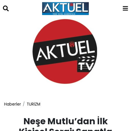
islami
dini
sohbet
sohbet
chat
odaları
bizim
mekan
çemberleme
makinası
kurumsal
web
Haberler
TURİZM
Neşe Mutlu’dan İlk