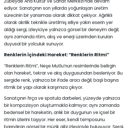
Zübeyde Ana Kültür ve Sanat Merkezi’nde devam
ediyor. Sanatçının son yıllarda yoğunlaşan üretim
sürecinin bir yansıması olarak dikkat çekiyor. Ağırlıklı
olarak akrilik teknikle üretilmiş elliye yakın eserin yer
aldığı sergi, izleyiciye yalnızca görsel bir deneyim değil;
aynı zamanda ritim, akış ve enerji üzerinden kurulan
duyusal bir yolculuk sunuyor.
Renklerin İçindeki Hareket: “Renklerin Ritmi”
“Renklerin Ritmi”, Neşe Mutlu’nun resimlerinde belirgin
olan hareket, tekrar ve akış duygusundan besleniyor. Bu
sergide renk, yalnızca bir ifade aracı değil; başlı başına
ritmik bir yapı olarak karşımıza çıkıyor.
Sanatçının fırça ve spatula darbeleri, yüzeyde yalnızca
bir kompozisyon oluşturmakla kalmıyor; aynı zamanda
bedensel bir hareketin, anlık bir duygunun ve içsel bir
ritmin izlerini taşıyor. Her eser, kendi temposunu
barındıran görsel bir müzik gibi izleyiciyle buluşuyor. Sergi,