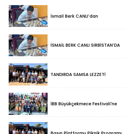
İsmail Berk CANLI’dan
Sırbistan’da Büyük Başarı: 2312
Performansla Turnuvaya
Damga Vurdu
İSMAİL BERK CANLI SIRBİSTAN’DA
SATRANÇTA GURURUMUZ OLDU!
TANDIRDA SAMSA LEZZETİ
KÜÇÜKÇEKMECE HALKALI’DA
İBB Büyükçekmece Festivali'ne
Görkemli Açılış!
Basın Platformu Piknik Programı