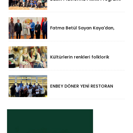
İçin Samsa Land'de Toplandı!
Fatma Betül Sayan Kaya'dan,
Düzce Valisi Mehmet Makas'a
Ziyaret!
Kültürlerin renkleri folklorik
bebeklerle yansıtıldı
ENBEY DÖNER YENİ RESTORAN
KONSEPTİYLE BEYKENT’TE
HİZMETE GİRDİ