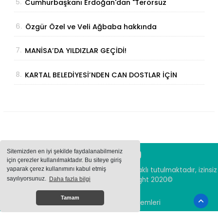
5.
Cumhurbaşkanı Erdoğan'dan "Terörsüz
Türkiye" Açıklaması: "Milli Birliğimizi
6.
Özgür Özel ve Veli Ağbaba hakkında
Perçinleyecek"
fezleke Adalet Bakanlığı’na gönderildi
7.
MANİSA’DA YILDIZLAR GEÇİDİ!
8.
KARTAL BELEDİYESİ’NDEN CAN DOSTLAR İÇİN
DEV YATIRIM!
Sitemizden en iyi şekilde faydalanabilmeniz
için çerezler kullanılmaktadır. Bu siteye giriş
yaparak çerez kullanımını kabul etmiş
Sitemizde bulunan içeriklerin tüm hakları saklı tutulmaktadır, izinsiz
içerikler kullanılamaz. Copyright 2020©
sayılıyorsunuz.
Daha fazla bilgi
Tamam
Haber Yazılımı:
Haber Sistemleri