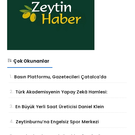
Çok Okunanlar
1.
Basın Platformu, Gazetecileri Çatalca'da
Buluşturdu
2.
Türk Akademisyenin Yapay Zekâ Hamlesi:
Parmak İzinden Kişiye Özel Analiz
3.
En Büyük Yerli Saat Üreticisi Daniel Klein
İhracat Atağına Kalktı
4.
Zeytinburnu’na Engelsiz Spor Merkezi
Geliyor