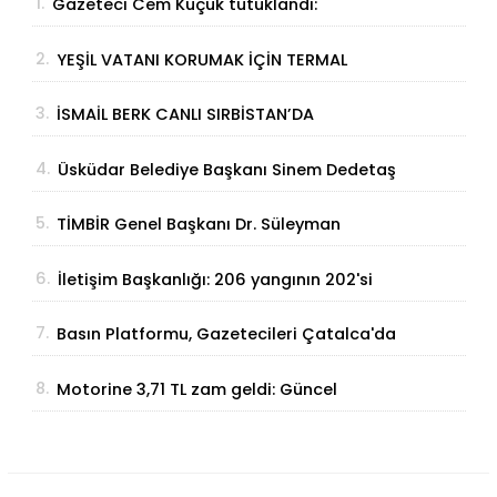
1.
Gazeteci Cem Küçük tutuklandı:
Soruşturmada yeni gelişme
2.
YEŞİL VATANI KORUMAK İÇİN TERMAL
ÇÖZÜM
3.
İSMAİL BERK CANLI SIRBİSTAN’DA
SATRANÇTA GURURUMUZ OLDU!
4.
Üsküdar Belediye Başkanı Sinem Dedetaş
tutuklandı
5.
TİMBİR Genel Başkanı Dr. Süleyman
Basa’dan Ertan Birinci’ye taziye ziyareti
6.
İletişim Başkanlığı: 206 yangının 202'si
kontrol altına alındı
7.
Basın Platformu, Gazetecileri Çatalca'da
Buluşturdu
8.
Motorine 3,71 TL zam geldi: Güncel
akaryakıt fiyatları belli oldu