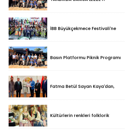
KÜÇÜKÇEKMECE HALKALI’DA
İBB Büyükçekmece Festivali'ne
Görkemli Açılış!
Basın Platformu Piknik Programı
İçin Samsa Land'de Toplandı!
Fatma Betül Sayan Kaya'dan,
Düzce Valisi Mehmet Makas'a
Ziyaret!
Kültürlerin renkleri folklorik
bebeklerle yansıtıldı