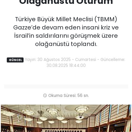
Olağanüstü Oturum
Türkiye Büyük Millet Meclisi (TBMM)
Gazze’de devam eden insani kriz ve
İsrail’in saldırılarını görüşmek üzere
olağanüstü toplandı.
Yayın: 30 Ağustos 2025 - Cumartesi - Güncelleme:
GÜNCEL
30.08.2025 18:44:00
Okuma Süresi: 56 sn.