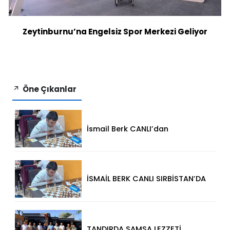
Zeytinburnu’na Engelsiz Spor Merkezi Geliyor
Öne Çıkanlar
İsmail Berk CANLI’dan
Sırbistan’da Büyük Başarı: 2312
Performansla Turnuvaya
Damga Vurdu
İSMAİL BERK CANLI SIRBİSTAN’DA
SATRANÇTA GURURUMUZ OLDU!
TANDIRDA SAMSA LEZZETİ