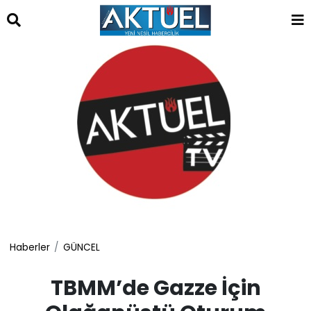
islami
dini
sohbet
sohbet
chat
odaları
bizim
mekan
çemberleme
makinası
kurumsal
web
Haberler
GÜNCEL
TBMM’de Gazze İçin