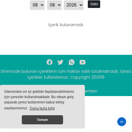
Getir
İçerik bulunamadı.
Sitemizde bulunan içeriklerin tüm hakları saklı tutulmaktadır, izinsiz
içerikler kullanılamaz. Copyright 2020©
Haber Yazılımı:
Haber Sistemleri
Sitemizden en iyi şekilde faydalanabilmeniz
için çerezler kullanılmaktadır. Bu siteye giriş
hacklink
hacklink
backlink
hacklink
hacklink
hacklink
izmir
hacklink
hacklink
hacklink
hacklink
hacklink
hacklink
hacklink
hacklink
taraftarium24
cratosroyalbet
onwin
sahabet
tipobet
casibom
jojobet
汽
jojobet
wps
wps
taraftarium24
taraftarium24
casibom
taraftarium24
royalbet
jojobet
casibom
telegram
jojobet
WPS
jojobet
taraftarium24
jojobet
jojobet
jojobet
有
jojobet
türk
jojobet
爱
jojobet
taraftarium24
jojobet
汽
hacklink
hacklink
backlink
hacklink
hacklink
hacklink
izmir
hacklink
hacklink
hacklink
hacklink
hacklink
hacklink
hacklink
hacklink
taraftarium24
cratosroyalbet
onwin
sahabet
tipobet
casibom
jojobet
汽
jojobet
wps
wps
taraftarium24
taraftarium24
casibom
taraftarium24
royalbet
jojobet
casibom
telegram
jojobet
WPS
jojobet
taraftarium24
jojobet
jojobet
jojobet
有
jojobet
türk
jojobet
爱
jojobet
taraftarium24
jojobet
汽
yaparak çerez kullanımını kabul etmiş
al
al
al
paneli
web
paneli
satın
paneli
satın
paneli
paneli
giriş
giriş
水
官
下
道
ifşa
思
水
al
al
al
paneli
web
paneli
satın
paneli
satın
paneli
paneli
giriş
giriş
水
官
下
道
ifşa
思
水
sayılıyorsunuz.
Daha fazla bilgi
ajans
al
al
音
网
载
翻
助
音
ajans
al
al
音
网
载
翻
助
音
乐
译
手
乐
乐
译
手
乐
Tamam