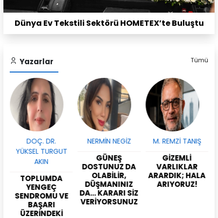
Dünya Ev Tekstili Sektörü HOMETEX’te Buluştu
Tümü
Yazarlar
DOÇ. DR.
NERMİN NEGİZ
M. REMZİ TANIŞ
YÜKSEL TURGUT
GÜNEŞ
GİZEMLİ
AKIN
DOSTUNUZ DA
VARLIKLAR
M
OLABİLİR,
ARARDIK; HALA
TOPLUMDA
DÜŞMANINIZ
ARIYORUZ!
YENGEÇ
DA… KARARI SİZ
SENDROMU VE
VERİYORSUNUZ
BAŞARI
ÜZERİNDEKİ