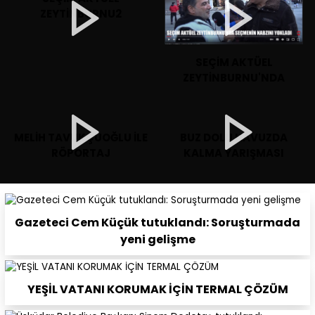
ZEYTİNBURNU2
SEÇİM AKTÜEL
ZEYTİNBURNU'NDA
MELİH TAVUKÇUOĞLU İLE
BUZ DOLU HAVUZDA
RÖPORTAJ
KALMA YARIŞMASI
Gazeteci Cem Küçük tutuklandı: Soruşturmada
yeni gelişme
YEŞİL VATANI KORUMAK İÇİN TERMAL ÇÖZÜM