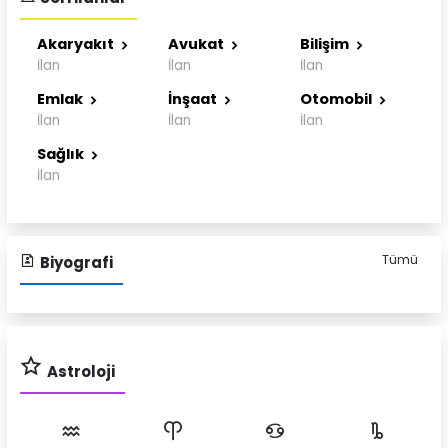
Akaryakıt
Avukat
Bilişim
İlan
İlan
İlan
Emlak
İnşaat
Otomobil
İlan
İlan
İlan
Sağlık
İlan
Tümü
Biyografi
Astroloji