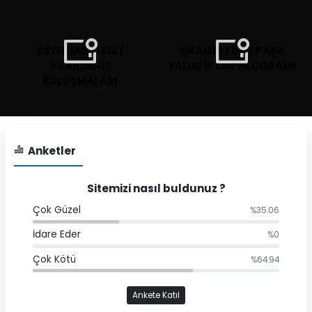
SEYİTHAN İZSİZ /
İŞKAGİD FUAT PAŞA
KARADENİZ
YALISI İFTAR PROGRAMI
BULUŞMALARI
Anketler
Sitemizi nasıl buldunuz ?
Çok Güzel
%35.06
İdare Eder
%0
Çok Kötü
%64.94
Ankete Katıl