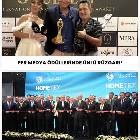
PER MEDYA ÖDÜLLERİNDE ÜNLÜ RÜZGARI!