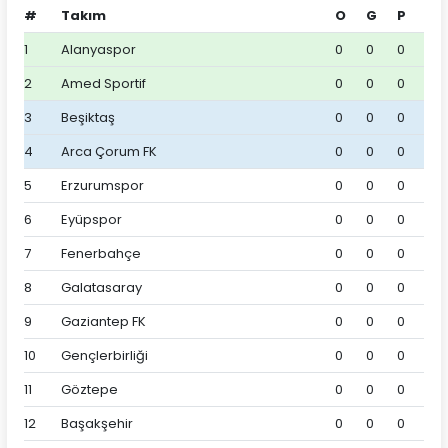
#
Takım
O
G
P
1
Alanyaspor
0
0
0
2
Amed Sportif
0
0
0
3
Beşiktaş
0
0
0
4
Arca Çorum FK
0
0
0
5
Erzurumspor
0
0
0
6
Eyüpspor
0
0
0
7
Fenerbahçe
0
0
0
8
Galatasaray
0
0
0
9
Gaziantep FK
0
0
0
10
Gençlerbirliği
0
0
0
11
Göztepe
0
0
0
12
Başakşehir
0
0
0