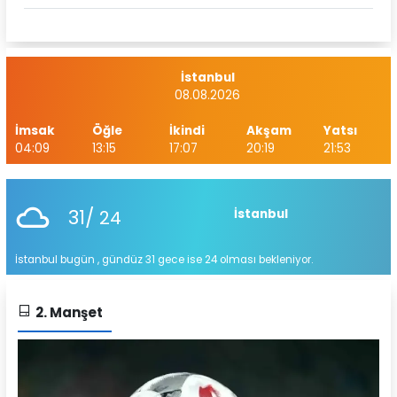
İstanbul
08.08.2026
İmsak
Öğle
İkindi
Akşam
Yatsı
04:09
13:15
17:07
20:19
21:53
31/
24
İstanbul
İstanbul bugün , gündüz 31 gece ise 24 olması bekleniyor.
2. Manşet