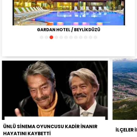
GARDAN HOTEL / BEYLİKDÜZÜ
R İNANIR
İLÇELER İL OLMAK İÇİN GÜN SAYIYOR!