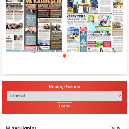
Türkgün
Türkiye Gazetesi
Nöbetçi Eczane
Göster
Tümü
Seri İlanlar