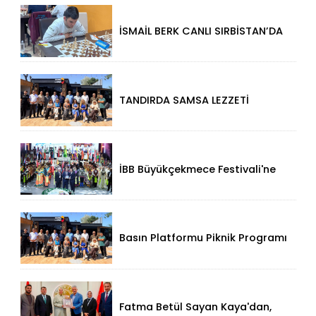
Damga Vurdu
İSMAİL BERK CANLI SIRBİSTAN’DA
SATRANÇTA GURURUMUZ OLDU!
TANDIRDA SAMSA LEZZETİ
KÜÇÜKÇEKMECE HALKALI’DA
İBB Büyükçekmece Festivali'ne
Görkemli Açılış!
Basın Platformu Piknik Programı
İçin Samsa Land'de Toplandı!
Fatma Betül Sayan Kaya'dan,