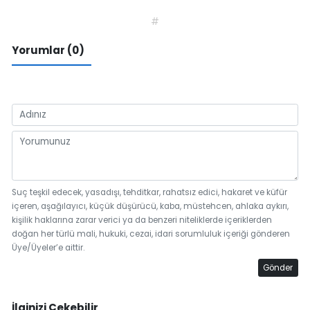
#
Yorumlar (0)
Suç teşkil edecek, yasadışı, tehditkar, rahatsız edici, hakaret ve küfür
içeren, aşağılayıcı, küçük düşürücü, kaba, müstehcen, ahlaka aykırı,
kişilik haklarına zarar verici ya da benzeri niteliklerde içeriklerden
doğan her türlü mali, hukuki, cezai, idari sorumluluk içeriği gönderen
Üye/Üyeler’e aittir.
Gönder
İlginizi Çekebilir