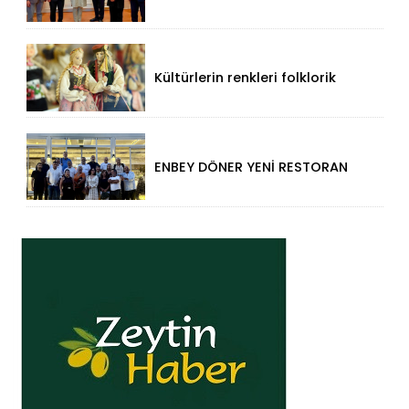
Düzce Valisi Mehmet Makas'a
Ziyaret!
Kültürlerin renkleri folklorik
bebeklerle yansıtıldı
ENBEY DÖNER YENİ RESTORAN
KONSEPTİYLE BEYKENT’TE
HİZMETE GİRDİ