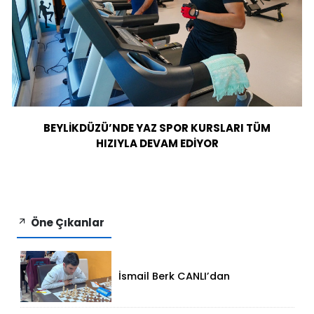
BEYLİKDÜZÜ’NDE YAZ SPOR KURSLARI TÜM
HIZIYLA DEVAM EDİYOR
Öne Çıkanlar
İsmail Berk CANLI’dan
Sırbistan’da Büyük Başarı: 2312
Performansla Turnuvaya