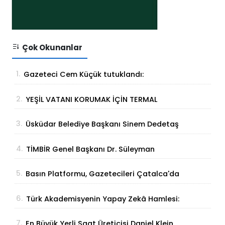
Çok Okunanlar
1.
Gazeteci Cem Küçük tutuklandı:
Soruşturmada yeni gelişme
2.
YEŞİL VATANI KORUMAK İÇİN TERMAL
ÇÖZÜM
3.
Üsküdar Belediye Başkanı Sinem Dedetaş
tutuklandı
4.
TİMBİR Genel Başkanı Dr. Süleyman
Basa’dan Ertan Birinci’ye taziye ziyareti
5.
Basın Platformu, Gazetecileri Çatalca'da
Buluşturdu
6.
Türk Akademisyenin Yapay Zekâ Hamlesi:
Parmak İzinden Kişiye Özel Analiz
7.
En Büyük Yerli Saat Üreticisi Daniel Klein