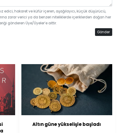
sız edici, hakaret ve küfür içeren, aşağılayıcı, küçük düşürücü,
rına zarar verici ya da benzeri niteliklerde içeriklerden doğan her
eriği gönderen Üye/Üyeler’e aittir.
Gönder
si
Altın güne yükselişle başladı
na