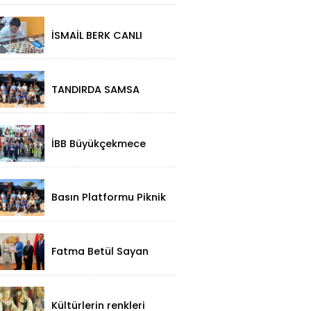
Başarı: 2312
Performansla
Turnuvaya Damga
İSMAİL BERK CANLI
Vurdu
SIRBİSTAN’DA
SATRANÇTA
GURURUMUZ OLDU!
TANDIRDA SAMSA
LEZZETİ
KÜÇÜKÇEKMECE
HALKALI’DA
İBB Büyükçekmece
Festivali'ne Görkemli
Açılış!
Basın Platformu Piknik
Programı İçin Samsa
Land'de Toplandı!
Fatma Betül Sayan
Kaya'dan, Düzce Valisi
Mehmet Makas'a
Ziyaret!
Kültürlerin renkleri