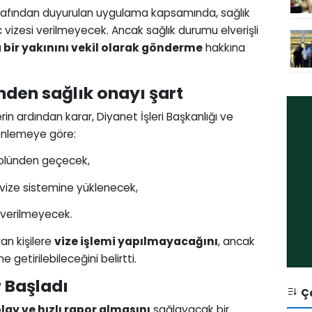
tarafından duyurulan uygulama kapsamında, sağlık
ac vizesi verilmeyecek. Ancak sağlık durumu elverişli
a bir yakınını vekil olarak gönderme
hakkına
inden sağlık onayı şart
in ardından karar, Diyanet İşleri Başkanlığı ve
üzenlemeye göre:
rolünden geçecek,
n vize sistemine yüklenecek,
 verilmeyecek.
yan kişilere
vize işlemi yapılmayacağını
, ancak
 getirilebileceğini belirtti.
r Başladı
Ço
lay ve hızlı rapor almasını
sağlayacak bir