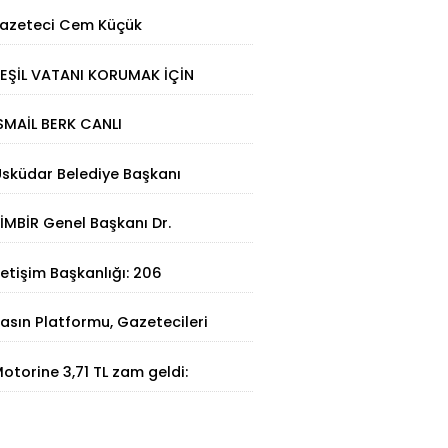
azeteci Cem Küçük
utuklandı: Soruşturmada yeni
EŞİL VATANI KORUMAK İÇİN
elişme
TERMAL ÇÖZÜM
SMAİL BERK CANLI
IRBİSTAN’DA SATRANÇTA
sküdar Belediye Başkanı
URURUMUZ OLDU!
inem Dedetaş tutuklandı
İMBİR Genel Başkanı Dr.
üleyman Basa’dan Ertan
letişim Başkanlığı: 206
irinci’ye taziye ziyareti
angının 202'si kontrol altına
asın Platformu, Gazetecileri
lındı
atalca'da Buluşturdu
otorine 3,71 TL zam geldi:
üncel akaryakıt fiyatları belli
ldu