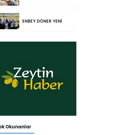
folklorik bebeklerle
yansıtıldı
ENBEY DÖNER YENİ
RESTORAN
KONSEPTİYLE
BEYKENT’TE HİZMETE
GİRDİ
k Okunanlar