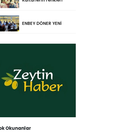
Kültürlerin renkleri
folklorik bebeklerle
yansıtıldı
ENBEY DÖNER YENİ
RESTORAN
KONSEPTİYLE
BEYKENT’TE HİZMETE
GİRDİ
k Okunanlar