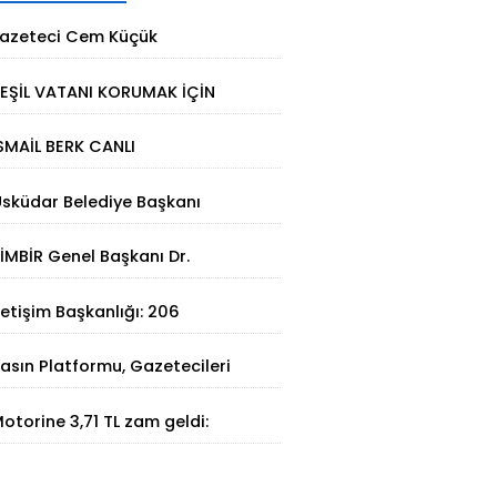
azeteci Cem Küçük
utuklandı: Soruşturmada yeni
EŞİL VATANI KORUMAK İÇİN
elişme
TERMAL ÇÖZÜM
SMAİL BERK CANLI
IRBİSTAN’DA SATRANÇTA
sküdar Belediye Başkanı
URURUMUZ OLDU!
inem Dedetaş tutuklandı
İMBİR Genel Başkanı Dr.
üleyman Basa’dan Ertan
letişim Başkanlığı: 206
irinci’ye taziye ziyareti
angının 202'si kontrol altına
asın Platformu, Gazetecileri
lındı
atalca'da Buluşturdu
otorine 3,71 TL zam geldi:
üncel akaryakıt fiyatları belli
ldu