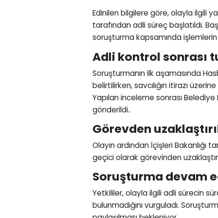
Edinilen bilgilere göre, olayla ilgil
tarafından adli süreç başlatıldı. B
soruşturma kapsamında işlemlerin 
Adli kontrol sonrası 
Soruşturmanın ilk aşamasında Hasbi 
belirtilirken, savcılığın itirazı üzer
Yapılan inceleme sonrası Belediye
gönderildi..
Görevden uzaklaştırı
Olayın ardından İçişleri Bakanlığı t
geçici olarak görevinden uzaklaştırıldı
Soruşturma devam e
Yetkililer, olayla ilgili adli süre
bulunmadığını vurguladı. Soruştu
paylaşılması bekleniyor.