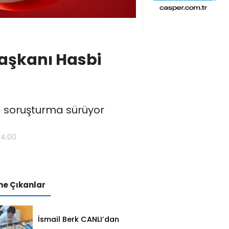
 Başkanı Hasbi
a soruşturma sürüyor
34:00
e Çıkanlar
İsmail Berk CANLI’dan
Sırbistan’da Büyük