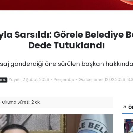
yla Sarsıldı: Görele Belediye
Dede Tutuklandı
esaj gönderdiği öne sürülen başkan hakkınd
Yayın: 12 Şubat 2026 - Perşembe - Güncelleme: 12.02.2026 13:
CEL
Okuma Süresi: 2 dk.
Ön