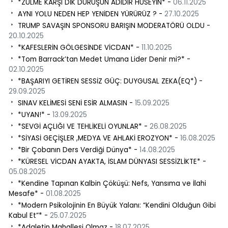
*ZULME KARŞI DİK DURUŞUN ADIDIR HÜSEYİN* -
06.11.2025
AYNI YOLU NEDEN HEP YENİDEN YÜRÜRÜZ ? -
27.10.2025
TRUMP SAVAŞIN SPONSORU BARIŞIN MODERATÖRÜ OLDU -
20.10.2025
*KAFESLERİN GÖLGESİNDE VİCDAN* -
11.10.2025
*Tom Barrack’tan Medet Umana Lider Denir mi?* -
02.10.2025
*BAŞARIYI GETİREN SESSİZ GÜÇ: DUYGUSAL ZEKA(EQ*) -
29.09.2025
SINAV KELİMESİ SENİ ESİR ALMASIN -
15.09.2025
*UYAN!* -
13.09.2025
*SEVGİ AÇLIĞI VE TEHLİKELİ OYUNLAR* -
26.08.2025
*SİYASİ GEÇİŞLER ,MEDYA VE AHLAKİ EROZYON* -
16.08.2025
​ *Bir Çobanın Ders Verdiği Dünya* -
14.08.2025
*KÜRESEL VİCDAN AYAKTA, İSLAM DÜNYASI SESSİZLİKTE* -
05.08.2025
*Kendine Tapınan Kalbin Çöküşü: Nefs, Yansıma ve İlahi
Mesafe* -
01.08.2025
*Modern Psikolojinin En Büyük Yalanı: “Kendini Olduğun Gibi
Kabul Et”* -
25.07.2025
*Adaletin Mahallesi Olmaz -
18.07.2025