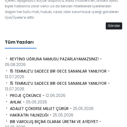
içeren, aşağılayıcı, küçük düşürücü, kaba, müstehcen, ahlaka aykırı,
kişilik haklarına zarar verici ya da benzeri niteliklerde içeriklerden
doğan her türlü mali, hukuki, cezai, idari sorumluluk içeriği gönderen
Üye/Üyeler’e aittir.
Gönder
Tüm Yazıları
REYTİNG UĞRUNA NAMUSU PAZARLAYAMAZSINIZ! -
05.08.2026
15 TEMMUZ’U SADECE BİR GECE SANANLAR YANILIYOR -
13.07.2026
15 TEMMUZ’U SADECE BİR GECE SANANLAR YANILIYOR -
13.07.2026
PROJE ÇÖKÜNCE -
12.06.2026
AHLAK -
05.06.2026
ADALET ÇÖKERSE MİLLET ÇÜRÜR -
25.05.2026
HAKİKATİN YALNIZLIĞI -
25.05.2026
BİR VAROLUŞ BİÇİMİ OLARAK ÜRETİM VE AYİDİYET -