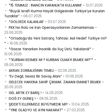
*15 TEMMUZ : İNANCIN KARANLIKTA KULLANIMI‘ -
13.07.2025
*Büyük İsrail’i Kurma Hayali Gölgesinde Türkiye’ye Kurulan
Tuzaklar” -
06.07.2025
*GÖLGEDE KALANLAR’ -
03.07.2025
PKK’nın Rolü ve İran Operasyonlarının Zamanlaması -
23.06.2025
*Ortadoğu’da Yeni Satranç Tahtası: Asıl Hedef Türkiye mi?
* -
16.06.2025
*Gazze Yanarken İnsanlık da Suç Üstü Yakalandı* -
10.06.2025
*“KURBAN KESMEK Mİ ? KURBAN OLMAYI BİLMEK Mİ?”* -
05.06.2025
AKRAN ZORBALIĞININ TEMELİ -
02.06.2025
“Ev Değil, Sessiz Bir Savaş Alanı” -
01.06.2025
GELECEK HAKKINA SAHİP ÇIKMAK: ZAMANI EMANET BİLMEK -
20.05.2025
GEL ARTIK EY BARIŞ ! -
14.05.2025
DOĞ EY GÜNEŞ ! -
08.05.2025
ŞİDDETİ ELLERİMİZLE BÜYÜTMEDİK Mİ? -
13.04.2025
*YİNE GLADYO VE AYNI NAKARAT* -
27.03.2025