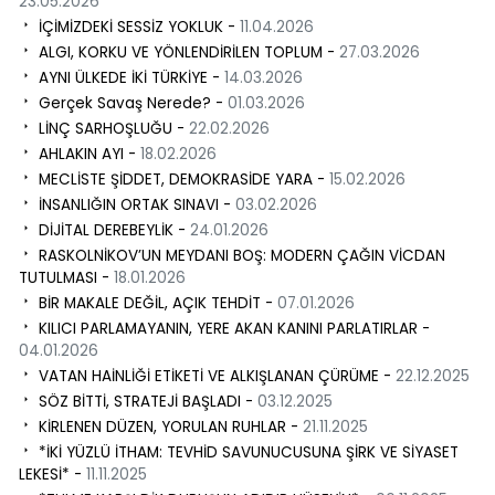
23.05.2026
İÇİMİZDEKİ SESSİZ YOKLUK -
11.04.2026
ALGI, KORKU VE YÖNLENDİRİLEN TOPLUM -
27.03.2026
AYNI ÜLKEDE İKİ TÜRKİYE -
14.03.2026
Gerçek Savaş Nerede? -
01.03.2026
LİNÇ SARHOŞLUĞU -
22.02.2026
AHLAKIN AYI -
18.02.2026
MECLİSTE ŞİDDET, DEMOKRASİDE YARA -
15.02.2026
İNSANLIĞIN ORTAK SINAVI -
03.02.2026
DİJİTAL DEREBEYLİK -
24.01.2026
RASKOLNİKOV’UN MEYDANI BOŞ: MODERN ÇAĞIN VİCDAN
TUTULMASI -
18.01.2026
BİR MAKALE DEĞİL, AÇIK TEHDİT -
07.01.2026
KILICI PARLAMAYANIN, YERE AKAN KANINI PARLATIRLAR -
04.01.2026
VATAN HAİNLİĞİ ETİKETİ VE ALKIŞLANAN ÇÜRÜME -
22.12.2025
SÖZ BİTTİ, STRATEJİ BAŞLADI -
03.12.2025
KİRLENEN DÜZEN, YORULAN RUHLAR -
21.11.2025
*İKİ YÜZLÜ İTHAM: TEVHİD SAVUNUCUSUNA ŞİRK VE SİYASET
LEKESİ* -
11.11.2025