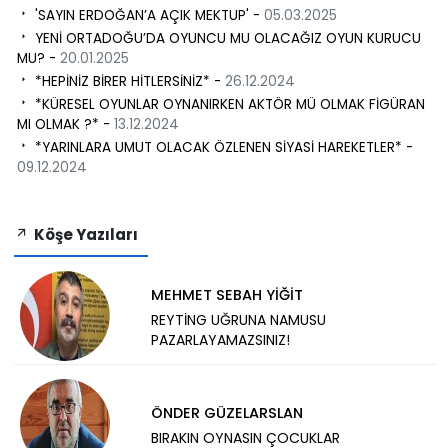
'SAYIN ERDOĞAN’A AÇIK MEKTUP' -
05.03.2025
YENİ ORTADOĞU’DA OYUNCU MU OLACAĞIZ OYUN KURUCU
MU? -
20.01.2025
*HEPİNİZ BİRER HİTLERSİNİZ* -
26.12.2024
*KÜRESEL OYUNLAR OYNANIRKEN AKTÖR MÜ OLMAK FİGÜRAN
MI OLMAK ?* -
13.12.2024
*YARINLARA UMUT OLACAK ÖZLENEN SİYASİ HAREKETLER* -
09.12.2024
Köşe Yazıları
MEHMET SEBAH YİĞİT
REYTİNG UĞRUNA NAMUSU
PAZARLAYAMAZSINIZ!
ÖNDER GÜZELARSLAN
BIRAKIN OYNASIN ÇOCUKLAR