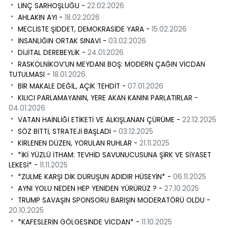
LİNÇ SARHOŞLUĞU -
22.02.2026
AHLAKIN AYI -
18.02.2026
MECLİSTE ŞİDDET, DEMOKRASİDE YARA -
15.02.2026
İNSANLIĞIN ORTAK SINAVI -
03.02.2026
DİJİTAL DEREBEYLİK -
24.01.2026
RASKOLNİKOV’UN MEYDANI BOŞ: MODERN ÇAĞIN VİCDAN
TUTULMASI -
18.01.2026
BİR MAKALE DEĞİL, AÇIK TEHDİT -
07.01.2026
KILICI PARLAMAYANIN, YERE AKAN KANINI PARLATIRLAR -
04.01.2026
VATAN HAİNLİĞİ ETİKETİ VE ALKIŞLANAN ÇÜRÜME -
22.12.2025
SÖZ BİTTİ, STRATEJİ BAŞLADI -
03.12.2025
KİRLENEN DÜZEN, YORULAN RUHLAR -
21.11.2025
*İKİ YÜZLÜ İTHAM: TEVHİD SAVUNUCUSUNA ŞİRK VE SİYASET
LEKESİ* -
11.11.2025
*ZULME KARŞI DİK DURUŞUN ADIDIR HÜSEYİN* -
06.11.2025
AYNI YOLU NEDEN HEP YENİDEN YÜRÜRÜZ ? -
27.10.2025
TRUMP SAVAŞIN SPONSORU BARIŞIN MODERATÖRÜ OLDU -
20.10.2025
*KAFESLERİN GÖLGESİNDE VİCDAN* -
11.10.2025