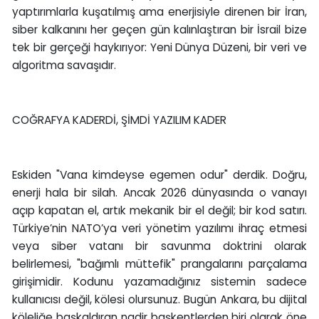
yaptırımlarla kuşatılmış ama enerjisiyle direnen bir İran,
siber kalkanını her geçen gün kalınlaştıran bir İsrail bize
tek bir gerçeği haykırıyor: Yeni Dünya Düzeni, bir veri ve
algoritma savaşıdır.
COĞRAFYA KADERDİ, ŞİMDİ YAZILIM KADER
Eskiden "Vana kimdeyse egemen odur" derdik. Doğru,
enerji hala bir silah. Ancak 2026 dünyasında o vanayı
açıp kapatan el, artık mekanik bir el değil; bir kod satırı.
Türkiye’nin NATO’ya veri yönetim yazılımı ihraç etmesi
veya siber vatanı bir savunma doktrini olarak
belirlemesi, "bağımlı müttefik" prangalarını parçalama
girişimidir. Kodunu yazamadığınız sistemin sadece
kullanıcısı değil, kölesi olursunuz. Bugün Ankara, bu dijital
köleliğe başkaldıran nadir başkentlerden biri olarak öne