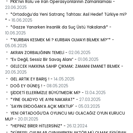
PKK’nın Rolü ve İran Operasyonlarının Zamanlaması -
23.06.2025
*Ortadoğu’da Yeni Satranç Tahtası: Asıl Hedef Türkiye mi?
* -
16.06.2025
*Gazze Yanarken İnsanlık da Suç Üstü Yakalandı* -
10.06.2025
*“KURBAN KESMEK Mİ ? KURBAN OLMAYI BİLMEK Mİ?”* -
05.06.2025
AKRAN ZORBALIĞININ TEMELİ -
02.06.2025
“Ev Değil, Sessiz Bir Savaş Alanı” -
01.06.2025
GELECEK HAKKINA SAHİP ÇIKMAK: ZAMANI EMANET BİLMEK -
20.05.2025
GEL ARTIK EY BARIŞ ! -
14.05.2025
DOĞ EY GÜNEŞ ! -
08.05.2025
ŞİDDETİ ELLERİMİZLE BÜYÜTMEDİK Mİ? -
13.04.2025
*YİNE GLADYO VE AYNI NAKARAT* -
27.03.2025
'SAYIN ERDOĞAN’A AÇIK MEKTUP' -
05.03.2025
YENİ ORTADOĞU’DA OYUNCU MU OLACAĞIZ OYUN KURUCU
MU? -
20.01.2025
*HEPİNİZ BİRER HİTLERSİNİZ* -
26.12.2024
*KÜRESEL OYUNLAR OYNANIRKEN AKTÖR MÜ OLMAK FİGÜRAN