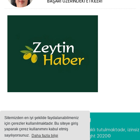
BAŞARI ÜZERİNDEKİ ETKİLERİ
Sitemizden en iyi şekilde faydalanabilmeniz
için çerezler kullanılmaktadır. Bu siteye giriş
yaparak çerez kullanımını kabul etmiş
Sitemizde bulunan içeriklerin tüm hakları saklı tutulmaktadır, izinsiz
içerikler kullanılamaz. Copyright 2020©
sayılıyorsunuz.
Daha fazla bilgi