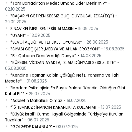
*Tom Barrack’tan Medet Umana Lider Denir mi?* -
02.10.2025
*BAŞARIYI GETİREN SESSİZ GÜÇ: DUYGUSAL ZEKA(EQ*) -
29.09.2025
SINAV KELİMESİ SENİ ESİR ALMASIN -
15.09.2025
*UYAN!* -
13.09.2025
*SEVGİ AÇLIĞI VE TEHLİKELİ OYUNLAR* -
26.08.2025
*SİYASİ GEÇİŞLER ,MEDYA VE AHLAKİ EROZYON* -
16.08.2025
​ *Bir Çobanın Ders Verdiği Dünya* -
14.08.2025
*KÜRESEL VİCDAN AYAKTA, İSLAM DÜNYASI SESSİZLİKTE* -
05.08.2025
*Kendine Tapınan Kalbin Çöküşü: Nefs, Yansıma ve İlahi
Mesafe* -
01.08.2025
*Modern Psikolojinin En Büyük Yalanı: “Kendini Olduğun Gibi
Kabul Et”* -
25.07.2025
*Adaletin Mahallesi Olmaz -
18.07.2025
*15 TEMMUZ : İNANCIN KARANLIKTA KULLANIMI‘ -
13.07.2025
*Büyük İsrail’i Kurma Hayali Gölgesinde Türkiye’ye Kurulan
Tuzaklar” -
06.07.2025
*GÖLGEDE KALANLAR’ -
03.07.2025