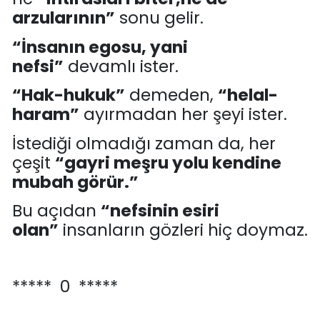
arzularının
”
sonu gelir.
“
İnsanın egosu, yani
nefsi
”
devamlı is
ter.
“
Hak-hukuk
”
demeden,
“
helal-
haram
”
ayırmadan her şeyi ister.
İstediği olmadığı zaman da, her
çeşit
“
gayri meşru yolu kendine
mubah görür.
”
Bu açıdan
“
nefsinin esiri
olan
”
insanların
gözleri
hiç
doymaz.
***** 0 *****