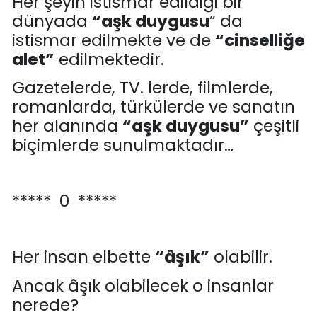
Her şeyin istismar edildiği bir
dünyada
“a
şk duygusu
” da
istismar edilmekte ve de
“
cinselliğe
alet
”
edilmektedir.
Gazetelerde, TV. lerde, filmlerde,
romanlarda, türkülerde ve sanatın
her alanında
“
aşk duygusu
”
çeşitli
biçimlerde sunulmaktadır
…
***** 0 *****
Her insan
elbette
“âşık”
olabilir.
Ancak
âşık
olabilecek o insanlar
nerede?