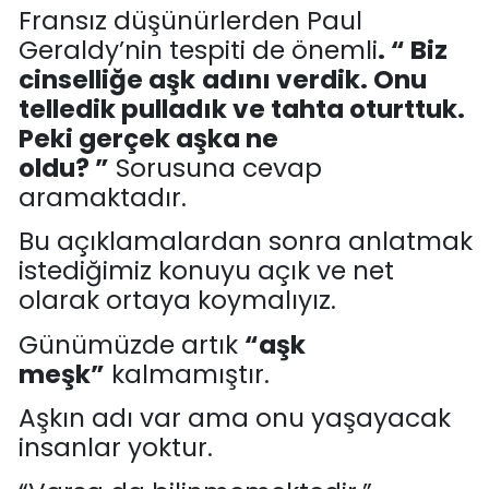
Fransız düşünürlerden Paul
Geraldy’nin tespiti de önemli
. “ Biz
cinselliğe aşk
adını verdik. Onu
telledik pulladık ve tahta oturttuk.
Peki gerçek aşka ne
oldu?
”
Sorusuna cevap
aramaktadır.
Bu açıklamalardan sonra anlatmak
istediğimiz konuyu açık ve net
olarak ortaya koymalıyız.
Günümüzde artık
“
aşk
meşk
”
kalmamıştır.
Aşkın adı var
ama
onu yaşayacak
insanlar yoktur.