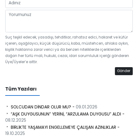
Suç teşkil edecek, yasadışı, tehditkar, rahatsız edici, hakaret ve küfür
içeren, aşağılayıcı, küçük düşürücü, kaba, müstehcen, ahlaka aykırı,
kişilik haklarına zarar verici ya da benzeri niteliklerde içeriklerden
doğan her türlü mali, hukuki, cezai, idari sorumluluk içeriği gönderen
Üye/Üyeler’e aittir.
Gönder
Tüm Yazıları
SOLCUDAN DİNDAR OLUR MU? -
09.01.2026
“AŞK DUYGUSUNUN” YERİNİ, “ARZULAMA DUYGUSU” ALDI -
08.12.2025
BİRLİKTE YAŞAMAYI ENGELLEMEYE ÇALIŞAN AZINLIKLAR -
19.10.2025