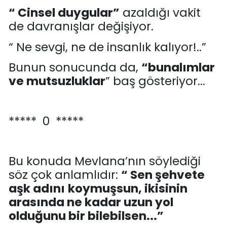
“
Cinsel duygular
”
azaldığı vakit
de
davranışlar değişiyor.
“
Ne sevgi, ne de insanlık kalıyor!..
”
Bunun sonucunda da,
“
bunalımlar
ve mutsuzluklar
”
baş gösteriyor...
***** 0 *****
Bu konuda Mevlana’nın söylediği
söz çok anlamlıdır
:
“ Sen şehvete
aşk adını
koymuşsun, ikisinin
arasında ne kadar uz
un yol
olduğunu bir bilebilsen.
..”