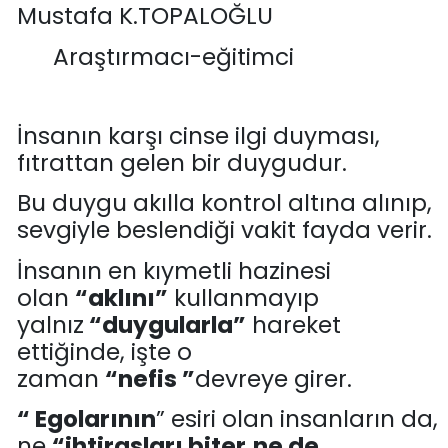
Mustafa K.TOPALOĞLU
Araştırmacı-eğitimci
İnsanın
karşı ci
nse ilgi duyması,
fıtrattan
gelen bir duygudur.
Bu duygu akılla kontrol altına alınıp,
sevgiyle beslendiği vakit fayda verir.
İnsanın en kıymetli hazinesi
olan
“
aklı
nı”
kullanmayıp
yalnı
z
“duygularla”
hareket
ettiğinde
, işte o
zaman
“nefis
”
devreye girer.
“
Egolarının
”
esiri olan
insanların da
,
ne
“
ihtirasları biter
,
ne de