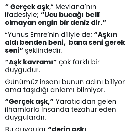
“ Gerçek aşk
,”
Mevlana’nın
ifadesiyle
;
“Ucu bucağı belli
olmayan
engin
bir
deniz dir
.”
“
Yunus Emre’nin diliyle de
;
“Aşkın
aldı benden beni, bana seni gerek
seni
”
şeklindedir.
“
Aşk kavramı
”
çok farklı bir
duygudur.
Günümüz insanı bunun adını biliyor
ama taşıdığı anlamı bilmiyor.
“
Gerçek aşk,
”
Yaratıcıdan gelen
ilhamlarla insanda tezahür eden
duygulardır.
Bu duygular
“derin
aşkı