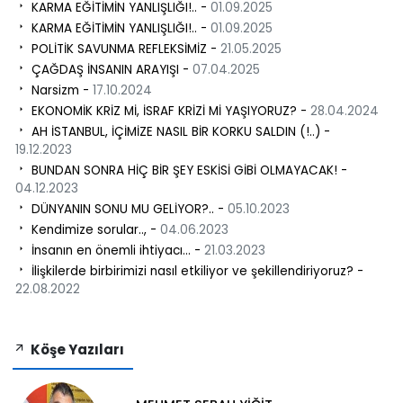
KARMA EĞİTİMİN YANLIŞLIĞI!.. -
01.09.2025
KARMA EĞİTİMİN YANLIŞLIĞI!.. -
01.09.2025
POLİTİK SAVUNMA REFLEKSİMİZ -
21.05.2025
ÇAĞDAŞ İNSANIN ARAYIŞI -
07.04.2025
Narsizm -
17.10.2024
EKONOMİK KRİZ Mİ, İSRAF KRİZİ Mİ YAŞIYORUZ? -
28.04.2024
AH İSTANBUL, İÇİMİZE NASIL BİR KORKU SALDIN (!..) -
19.12.2023
BUNDAN SONRA HİÇ BİR ŞEY ESKİSİ GİBİ OLMAYACAK! -
04.12.2023
DÜNYANIN SONU MU GELİYOR?.. -
05.10.2023
Kendimize sorular.., -
04.06.2023
İnsanın en önemli ihtiyacı... -
21.03.2023
İlişkilerde birbirimizi nasıl etkiliyor ve şekillendiriyoruz? -
22.08.2022
Köşe Yazıları