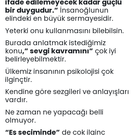
ifade edilemeyecek kadar güçlü
bir duygudur.
”
İnsanoğlunun
elindeki en büyük sermayesidir.
Yeterki onu kullanmasını bilebilsin.
Burada anlatmak istediğimiz
konu
,
”
sevgi kavramını
”
çok iyi
belirleyebilmektir.
Ülkemiz insanının psikolojisi çok
ilginçtir.
Kendine göre sezgileri ve anlayışları
vardır.
Ne zaman ne yapacağı belli
olmuyor.
“
Eş seçiminde
”
de çok ilginç