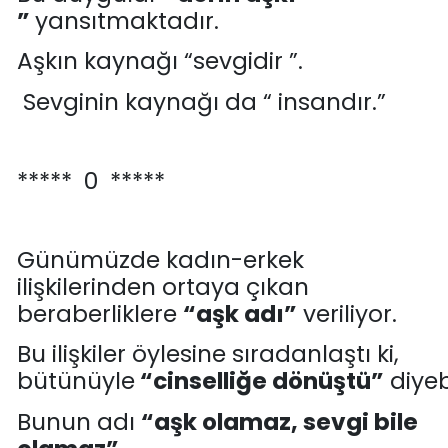
”
yansıtmaktadır.
Aşkın kaynağı “
s
evgidir ”.
Sevginin kaynağı da
“ insandır.”
***** 0 *****
Günümüzde kadın-erkek
ilişkilerinden ortaya çıkan
beraberliklere
“
aşk adı
”
veriliyor.
Bu ilişkiler öylesine sıradanlaştı ki,
bütünüyle
“
cinselliğe
dönüştü”
diyebi
Bunun adı
“aşk olamaz, s
evgi bile