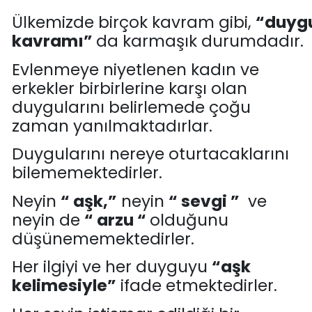
Ülkemizde
birçok
kavram
gibi
,
“duyg
kavramı”
da karmaşık
durumdadır.
Evlenmeye niyetlenen kadın ve
erkekler birbirlerine karşı olan
duygularını belirlemede çoğu
zaman yanılmaktadırlar.
Duygularını nereye
oturtacaklarını
bilememektedirler
.
Neyin
“ aşk,”
neyin
“ sevgi ”
ve
neyin de
“ arzu “
olduğunu
düşünememektedirler.
Her ilgiyi ve her duyguyu
“
aşk
kelimesiyle
”
ifade etmektedirler
.