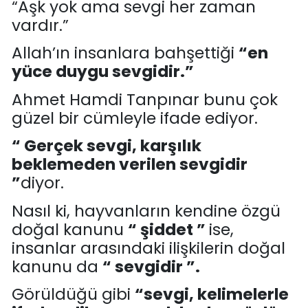
“
Aşk yok
ama
sevgi her zaman
vardır.
”
Allah’ın insanlara bahşettiği
“
en
yüce duygu sevgidir
.”
Ahmet Hamdi Tanpınar
bunu çok
güzel bir cümleyle ifade ediyor.
“ Gerçek sevgi, karşılık
beklemeden verilen sevgidir
”
diyor.
Nasıl ki, hayvanların kendine özgü
doğal kanunu
“ ş
iddet ”
ise,
insanlar arasındaki ilişkilerin doğal
kanunu da
“ s
evgidir ”.
Görüldüğü gibi
“
sevgi, kelimelerle