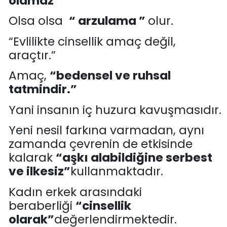
olamaz
”
Olsa olsa
“ arzulama ”
olur.
“
Evlilikte cinsellik amaç değil,
araçtır.
”
Amaç,
“
bedensel ve ruhsal
tatmindir.
”
Yan
i insanın iç huzura kavuşmasıdır.
Yeni nesil farkına varmadan,
aynı
zamanda çevrenin de etkisinde
kalarak
“
aşkı alabildiğine serbest
ve ilkesiz
”
kullanmaktadır.
Kadın erkek arasındaki
beraberliği
“
cinsellik
olarak
”
değerlendirmektedir.