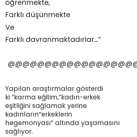
öğrenmekte,
Farklı
düşünmekte
Ve
Farklı
davranmaktadırlar
…
”
@@@@@@@@@@@@@@@@@
Yapılan araştırmalar gösterdi
ki
“
karma eğitim,
”
kadın-erkek
eşitliği
ni
sağlamak yerine
kadınların
“
erkeklerin
hegemonya
sı
”
altında yaşamasını
sağlıyor
.