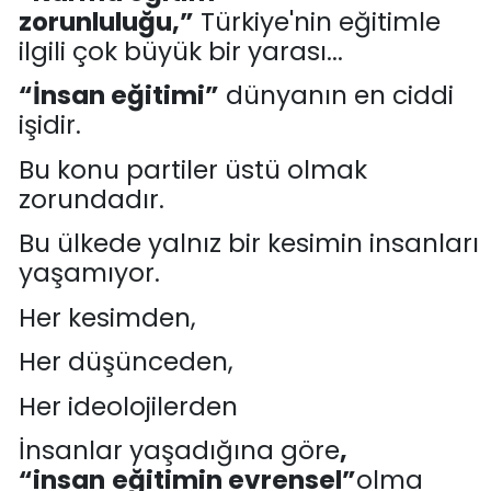
zorunluluğu,”
Türkiye'nin eğitimle
ilgili çok büyük bir yarası...
“
İnsan eğitimi
”
dünyanın en ciddi
işi
dir
.
Bu k
onu partiler üstü olmak
zorundadır.
Bu ülkede yalnız bir kesimin insanları
yaş
a
mıyor.
Her kesimden,
Her
düşünceden,
Her
ideolojilerden
İnsanlar
yaşadığına göre
,
“
i
nsan
eğitimi
n
evrensel”
olma