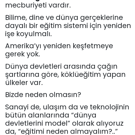
mecburiyeti vardır.
Bilime, dine ve dünya gerçeklerine
dayalı bir eğitim sistemi için yeniden
işe koyulmalı.
Amerika
’
yı yeniden keşfetmeye
gerek yok.
Dünya devletleri arasında
çağın
şartlarına göre,
köklü
eğitim
yapan
ülkeler var.
Bizde neden olmasın
?
Sanayi de, ulaşım
da ve teknolojinin
bütün alanlarında
“dünya
devletlerini model
”
olarak
alıyo
ruz
d
a
,
“
eğitimi
neden almayalım?
..
”