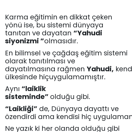
Karma eğitimin en dikkat çeken
yönü
ise
, bu sistemi dünyaya
tanıtan ve dayatan
“Yahudi
siyonizmi
”
olmasıdır
.
En bilimsel ve çağdaş eğitim sistemi
olarak
tanıtılması ve
dayatılmasına
r
ağmen
Yahudi,
kend
ülkesinde
hiç
uygulamamıştır
.
Aynı
“laiklik
sistemi
nde
”
olduğu
gibi.
“
Laikliği
”
de, D
ünyaya dayattı ve
özendirdi
ama
kendisi
hiç
uygulamamı
Ne yazık ki her olanda olduğu g
ibi