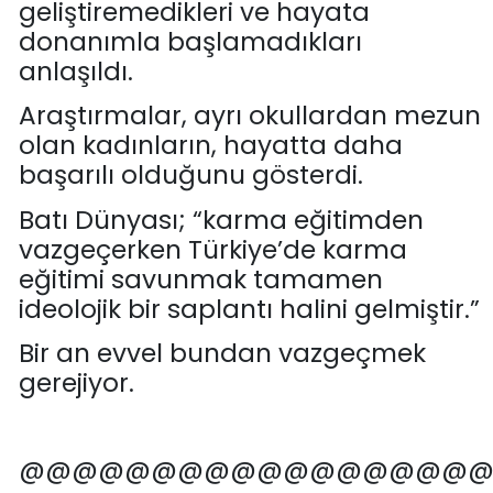
geliştiremedikleri ve hayata
donanımla başlamadıkları
anlaşıldı.
Araştırmalar, ayrı okullardan mezun
olan kadınların, hayatta daha
başarılı olduğunu gösterdi.
Batı
Dünyası;
“
karma eğitimden
vazgeçerken Türkiye’de karma
eğitimi savunmak tamamen
ideolojik
bir saplantı halini gelmiş
tir
.”
Bir an
evv
el bundan vazgeçme
k
gerejiyor.
@@@@@@@@@@@@@@@@@