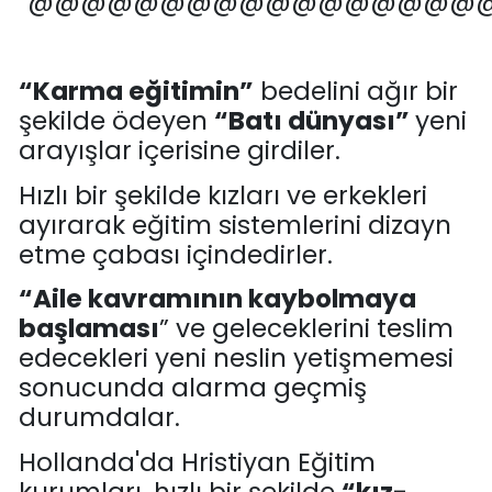
@@@@@@@@@@@@@@@@@
“
Karma eğitimin
”
be
delini ağır bir
şekilde ödeyen
“B
atı dünyası
”
yeni
arayışlar içerisine girdiler.
Hızlı bir şekilde kızları ve erkekleri
ayırarak eğiti
m sistemlerini dizayn
etme çabası içindedirler.
“
Aile kavramının kaybolmaya
başlaması
”
ve geleceklerini teslim
edecekleri yeni neslin yetişmemesi
sonucunda alarma geçmiş
durumdalar.
Hollanda'da Hristiyan Eğitim
k
urumları
,
hızlı
bir şekilde
“
kız-