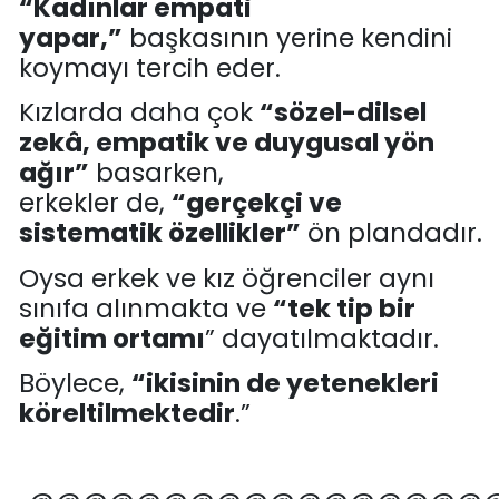
“K
adınlar empati
yapar,
”
başkasının yerine kendini
koymayı tercih eder.
Kızlarda daha çok
“sözel-dilsel
zekâ, empatik ve duygusal yön
ağır”
basarken,
erkekler
de
,
“gerçekçi ve
sistematik özellikler”
ön plandadır.
Oysa erkek ve kız öğrenciler aynı
sınıfa alınmakta ve
“
tek tip bir
eğitim ortamı
” dayatılmakta
dır
.
B
öylece
,
“
ikisinin de yetenekleri
köreltilmektedir
.
”