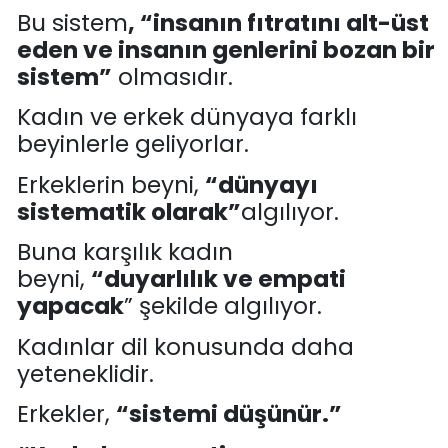
Bu sistem
,
“
insanın fıtratını alt-üst
eden ve insanın genlerini bozan bir
sistem
”
olmasıdır
.
Kadın ve erkek dünyaya farklı
beyinlerle geliyor
lar
.
Erkeklerin beyni,
“
dünyayı
sistematik olarak
”
algılıyor.
Buna karşılık kadın
beyni
,
“
duyarlılık ve empa
ti
yapacak
”
şekilde algılıyor
.
Kadınlar dil konusunda daha
yeteneklidir.
Erkekler
,
“
sistemi düşünür.
”