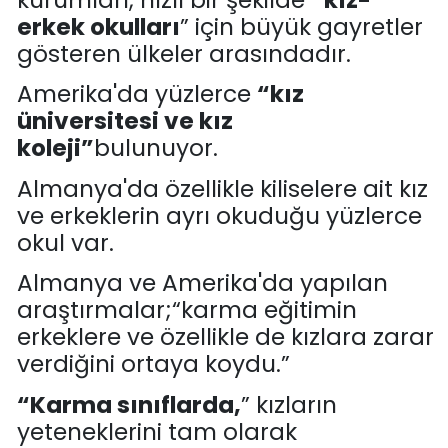
erkek okulları
”
için büyük gayretler
gösteren
ülkeler arasındadır.
Amerika'da yüzlerce
“
kız
üniversitesi ve kız
koleji
”
bulunuyor.
Almanya'da özellikle kiliselere ait kız
ve erkeklerin ayrı okuduğu yüzlerce
okul var.
Almanya ve Amerika'da yapılan
araştırmalar
;
“
karma eğitimin
erkeklere ve özellikle de kızla
ra zarar
verdiğini ortaya koydu.
”
“
K
arma sınıflarda
,
”
kızların
yeteneklerini tam olarak