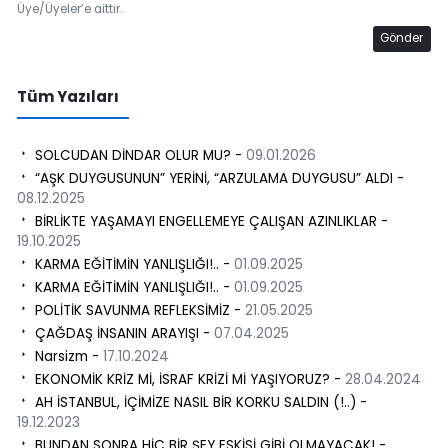
Üye/Üyeler’e aittir.
Gönder
Tüm Yazıları
SOLCUDAN DİNDAR OLUR MU? -
09.01.2026
“AŞK DUYGUSUNUN” YERİNİ, “ARZULAMA DUYGUSU” ALDI -
08.12.2025
BİRLİKTE YAŞAMAYI ENGELLEMEYE ÇALIŞAN AZINLIKLAR -
19.10.2025
KARMA EĞİTİMİN YANLIŞLIĞI!.. -
01.09.2025
KARMA EĞİTİMİN YANLIŞLIĞI!.. -
01.09.2025
POLİTİK SAVUNMA REFLEKSİMİZ -
21.05.2025
ÇAĞDAŞ İNSANIN ARAYIŞI -
07.04.2025
Narsizm -
17.10.2024
EKONOMİK KRİZ Mİ, İSRAF KRİZİ Mİ YAŞIYORUZ? -
28.04.2024
AH İSTANBUL, İÇİMİZE NASIL BİR KORKU SALDIN (!..) -
19.12.2023
BUNDAN SONRA HİÇ BİR ŞEY ESKİSİ GİBİ OLMAYACAK! -