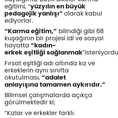
eğitimi, “
yüzyılın en büyük
pedagoj
ik yanlışı”
olarak kabul
ediyorlar
.
“
Karma eğitim,
”
bilindiği
gibi
6
8
kuşağının bir projesi idi ve sosya
l
hayatta
“
kadın-
erkek
eşitliği
sağla
nmak
”
isteniyord
Fırsat eşitliği adı altında kız ve
erkeklerin aynı sınıfta
okutulması
,
“
adalet
anlayışına
tamamen aykırıdır.
”
Bilimsel çalışmalarda açıkça
görülmektedir ki
;
“
Kızlar
ve erkekler farklı