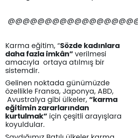
@@@@@@@@@@@@@@@@@
Karma eğitim
,
“
Sözde
kadınlara
daha fazla imkân”
verilmesi
amacıyla ortaya atılmış bir
sistemdir.
Gelinen noktada günümüzde
özellikle Fransa, Japonya, ABD,
Avustralya gibi ülkeler,
“
karma
eğitimin zararlarından
kurtulmak
”
için çeşitli arayışlara
koyuldular.
Saydığımız B
atılı ülkeler karma