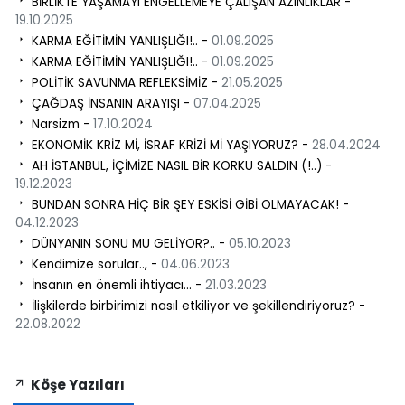
BİRLİKTE YAŞAMAYI ENGELLEMEYE ÇALIŞAN AZINLIKLAR -
19.10.2025
KARMA EĞİTİMİN YANLIŞLIĞI!.. -
01.09.2025
KARMA EĞİTİMİN YANLIŞLIĞI!.. -
01.09.2025
POLİTİK SAVUNMA REFLEKSİMİZ -
21.05.2025
ÇAĞDAŞ İNSANIN ARAYIŞI -
07.04.2025
Narsizm -
17.10.2024
EKONOMİK KRİZ Mİ, İSRAF KRİZİ Mİ YAŞIYORUZ? -
28.04.2024
AH İSTANBUL, İÇİMİZE NASIL BİR KORKU SALDIN (!..) -
19.12.2023
BUNDAN SONRA HİÇ BİR ŞEY ESKİSİ GİBİ OLMAYACAK! -
04.12.2023
DÜNYANIN SONU MU GELİYOR?.. -
05.10.2023
Kendimize sorular.., -
04.06.2023
İnsanın en önemli ihtiyacı... -
21.03.2023
İlişkilerde birbirimizi nasıl etkiliyor ve şekillendiriyoruz? -
22.08.2022
Köşe Yazıları