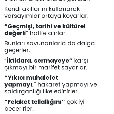
Kendi akıllarını kullanarak
varsayımlar ortaya koyarlar.
“
Geçmişi
,
tarihi
ve kültürel
değerl
i
”
hafife alırlar
.
Bunları savunanlarla da dalga
geçerler.
“
İ
ktidara
, sermayeye”
karşı
çıkmayı bir marifet sayarlar
.
“
Yıkıcı m
uhalefet
yapmayı
,
”
hakaret yapmayı ve
saldırganlığı ilke edinirler.
“Felaket tellallığını”
çok iyi
becerirler
…