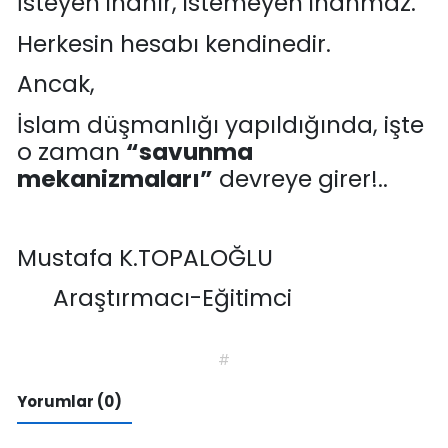
İsteyen inanır, istemeyen inanmaz.
Herkesin hesabı kendinedir.
Ancak,
İslam düşmanlığı yapıldığında, işte
o zaman
“savunma
mekanizmaları”
devreye girer!..
Mustafa K.TOPALOĞLU
Araştırmacı-Eğ
itimci
#
Yorumlar (0)