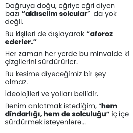
Doğruya doğu, eğriye eğri diyen
bazı
“
aklıselim
solcular
” da yok
değil.
Bu kişileri de
dışlayarak
“
aforoz
ederler
.
”
Her zaman her yerde bu minvalde ki
çizgilerini sürdürürler
.
Bu kesime diyeceğimiz bir şey
ol
maz.
İdeolojileri ve
yolları bellidir
.
Benim anlatmak istediğim, “
hem
dindarlığı, hem de solculuğu”
iç içe
sürdürmek isteyenlere..
.