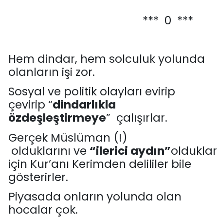
*** 0 ***
Hem dindar, hem solculuk
yolunda
olanların işi
zor.
Sosyal ve politik olayları evirip
çevirip “
dindarlıkla
özdeşleştirmeye
” çalışı
rlar.
Gerçek Müslüman
(!)
oldukları
nı
ve
“
ilerici
aydın
”
olduklar
için Kur’anı Kerimden delililer bile
gösterirler.
Piyasada onların yolunda olan
hocalar
çok
.