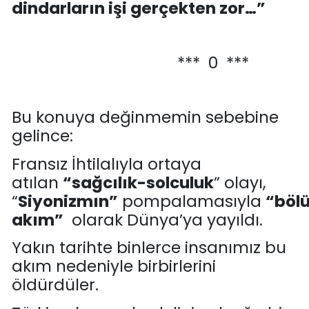
dindarların
işi
gerçekten
zor
…
”
*** 0 ***
Bu kon
uya değinmemin sebebine
gelince:
Fransız İhtilalıyla ortaya
atılan
“sağcılık-solculuk
” olayı
,
“
Siyonizmın”
pompalamasıyla
“
böl
akım”
olarak
Dünya’ya yayıldı.
Yakın tarihte binlerce insanımız
bu
akım nedeniyle birbirlerini
öldürdüler.