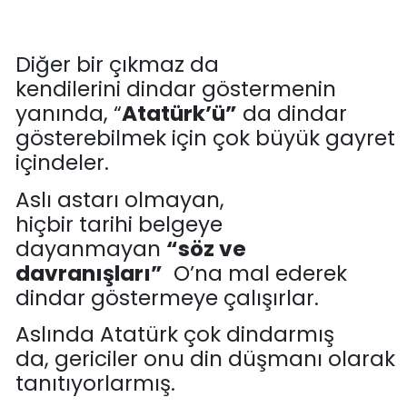
Diğer bir çıkmaz
da
kendilerini
dindar göstermenin
yanın
da
,
“
Atatürk’ü
”
da dindar
gösterebilmek için
ç
ok büyük gayret
içindeler
.
Aslı astarı olmayan,
hiçbir
tarihi
belgeye
dayanmayan
“söz ve
davranışları”
O’
na
mal
ederek
dindar
göstermeye çalış
ı
rlar.
Aslında Atatürk çok dindarmış
da
,
gericiler
onu din düşmanı olarak
tanıtıyorlarmış.