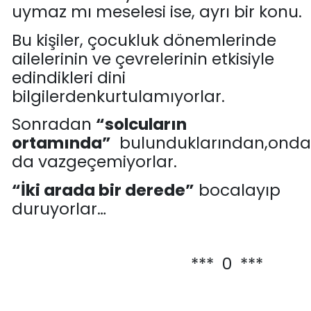
uymaz
mı
meselesi
ise
, ayrı bir konu
.
Bu
kişiler, çocukluk dönemlerind
e
ailelerinin
ve çevrelerinin
etkisi
yle
edindikleri dini
bilgilerden
kurtulamıyorlar.
Sonradan
“solcuların
ortamında”
bulunduklarından,
onda
da vazgeçemiyorlar.
“İki arada bir derede”
bocalayıp
duruyorlar
…
***
0 ***