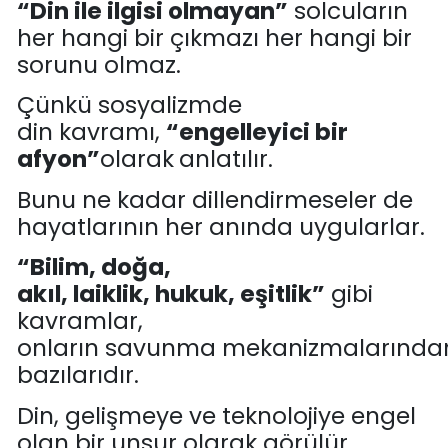
“Din i
le ilgisi olmayan
”
solcuların
her hangi bir çıkmazı her hangi bir
sorunu olmaz.
Çünkü sosyalizmde
din
kavramı
,
“
engelleyici
bir
afyon
”
olarak
anlatılır
.
Bu
nu
ne kadar dillendirmeseler de
hayatlarının her anında uygularlar.
“
Bilim, doğa
,
akı
l,
laiklik,
hukuk,
eşitl
ik
”
gibi
kavraml
ar,
onların
savunma
mekanizmalarında
bazılarıdır.
D
in
, gelişmeye ve teknolojiye
engel
olan bir unsur olarak görülür
.