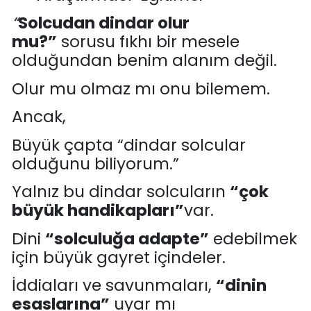
“
Solcudan dindar olur
mu?”
sorusu
fıkhı bir mesele
olduğundan benim alanım değil.
Olur mu olmaz mı
onu bilemem
.
Ancak,
Büyük çapta “
dindar solcular
olduğunu b
iliyorum.”
Yalnız b
u dindar so
l
cuların
“
çok
büyük handikapları
”
var.
Dini
“solculuğa adapte”
edebilmek
için
büyük gayret içindeler.
İddiaları ve savunmaları,
“dinin
esaslarına”
uyar mı