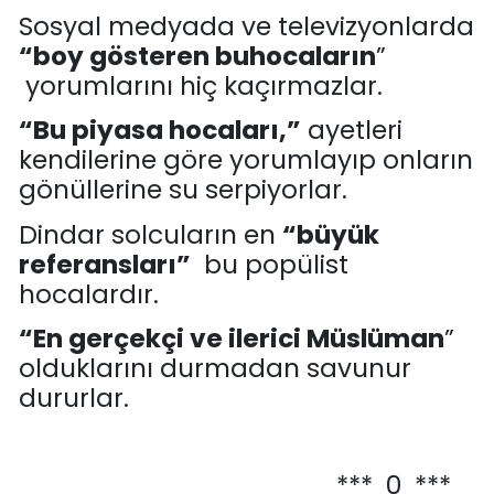
Sosyal medyada ve televizyonlarda
“boy gösteren
bu
hocaların
”
yorum
larını hiç kaçırmazlar.
“
Bu piyasa hocaları,
”
ayetleri
kendilerine göre
yorumlayıp
onların
gönüllerine su serpiyorlar
.
Dindar solcuların en
“büyük
referansları”
bu popülist
hocalar
dır
.
“En gerçekçi ve ilerici Müslüman
”
olduklarını durmadan savunur
duru
r
lar.
*** 0 ***