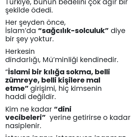
Türkiye
,
bunun bedelini çok ağır
bir
şekilde
ödedi.
Her şeyden önce,
İslam’da
“
s
ağcılık-
solculuk
”
diye
bir şey yo
k
tur.
H
erkesin
dindarlığı,
Mü
’
minliği
kendinedir
.
“
İslami bir
kılığa sokma
, belli
zümreye
, belli kişilere mal
etme”
girişimi
,
hiç
kimsenin
haddi
değil
dir
.
Kim ne kadar
“dini
vecibeleri”
yerine getirirse o kadar
nasiplenir.