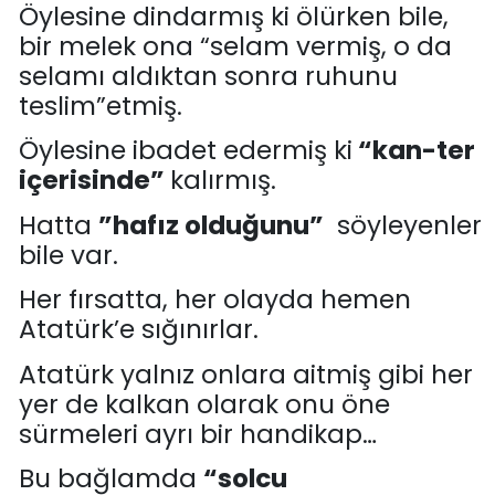
Öylesine dindarmış ki ölürken bile
,
bir melek
ona
“selam vermiş
, o da
selamı aldıktan sonra
ruhunu
teslim
”
etmiş.
Öylesine ibadet edermiş ki
“kan-ter
içerisinde”
kalırmış.
Hatta
”hafız olduğunu”
söyleyenler
bile var.
Her fırsatta, her ola
yda hemen
Atatürk’e sığınırlar.
Atatürk yalnız onla
ra
aitmiş
gibi her
yer de kalkan
olarak onu
öne
sürmeleri ayrı bir handikap…
Bu bağlamda
“solcu