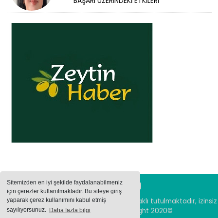
BAŞARI ÜZERİNDEKİ ETKİLERİ
Sitemizden en iyi şekilde faydalanabilmeniz
için çerezler kullanılmaktadır. Bu siteye giriş
yaparak çerez kullanımını kabul etmiş
Sitemizde bulunan içeriklerin tüm hakları saklı tutulmaktadır, izinsiz
içerikler kullanılamaz. Copyright 2020©
sayılıyorsunuz.
Daha fazla bilgi