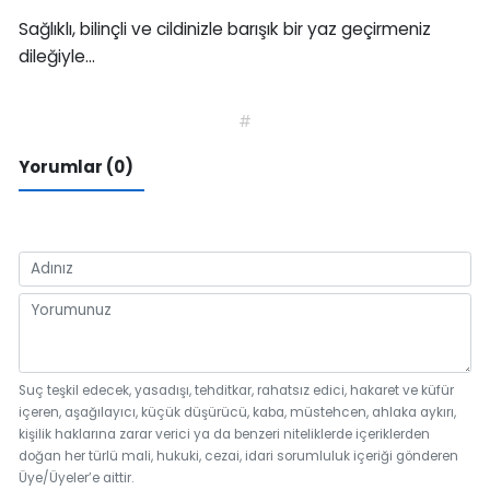
Sağlıklı, bilinçli ve cildinizle barışık bir yaz geçirmeniz
dileğiyle...
#
Yorumlar (0)
Suç teşkil edecek, yasadışı, tehditkar, rahatsız edici, hakaret ve küfür
içeren, aşağılayıcı, küçük düşürücü, kaba, müstehcen, ahlaka aykırı,
kişilik haklarına zarar verici ya da benzeri niteliklerde içeriklerden
doğan her türlü mali, hukuki, cezai, idari sorumluluk içeriği gönderen
Üye/Üyeler’e aittir.