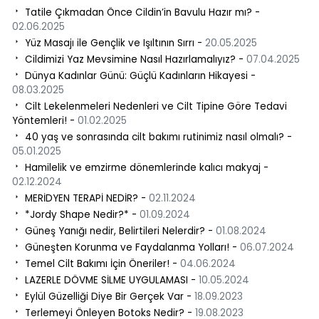
Tatile Çıkmadan Önce Cildin’in Bavulu Hazır mı? -
02.06.2025
Yüz Masajı ile Gençlik ve Işıltının Sırrı -
20.05.2025
Cildimizi Yaz Mevsimine Nasıl Hazırlamalıyız? -
07.04.2025
Dünya Kadınlar Günü: Güçlü Kadınların Hikayesi -
08.03.2025
Cilt Lekelenmeleri Nedenleri ve Cilt Tipine Göre Tedavi
Yöntemleri! -
01.02.2025
40 yaş ve sonrasında cilt bakımı rutinimiz nasıl olmalı? -
05.01.2025
Hamilelik ve emzirme dönemlerinde kalıcı makyaj -
02.12.2024
MERİDYEN TERAPİ NEDİR? -
02.11.2024
*Jordy Shape Nedir?* -
01.09.2024
Güneş Yanığı nedir, Belirtileri Nelerdir? -
01.08.2024
Güneşten Korunma ve Faydalanma Yolları! -
06.07.2024
Temel Cilt Bakımı İçin Öneriler! -
04.06.2024
LAZERLE DÖVME SİLME UYGULAMASI -
10.05.2024
Eylül Güzelliği Diye Bir Gerçek Var -
18.09.2023
Terlemeyi Önleyen Botoks Nedir? -
19.08.2023