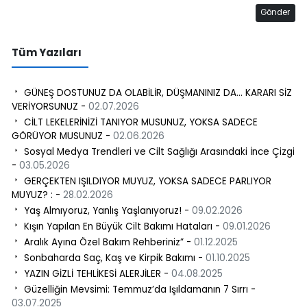
Gönder
Tüm Yazıları
GÜNEŞ DOSTUNUZ DA OLABİLİR, DÜŞMANINIZ DA… KARARI SİZ
VERİYORSUNUZ -
02.07.2026
CİLT LEKELERİNİZİ TANIYOR MUSUNUZ, YOKSA SADECE
GÖRÜYOR MUSUNUZ -
02.06.2026
Sosyal Medya Trendleri ve Cilt Sağlığı Arasındaki İnce Çizgi
-
03.05.2026
GERÇEKTEN IŞILDIYOR MUYUZ, YOKSA SADECE PARLIYOR
MUYUZ? : -
28.02.2026
Yaş Almıyoruz, Yanlış Yaşlanıyoruz! -
09.02.2026
Kışın Yapılan En Büyük Cilt Bakımı Hataları -
09.01.2026
Aralık Ayına Özel Bakım Rehberiniz” -
01.12.2025
Sonbaharda Saç, Kaş ve Kirpik Bakımı -
01.10.2025
YAZIN GİZLİ TEHLİKESİ ALERJİLER -
04.08.2025
Güzelliğin Mevsimi: Temmuz’da Işıldamanın 7 Sırrı -
03.07.2025