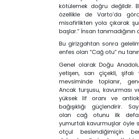
kötülemek doğru değildir. 
özellikle de Varto’da gör
misafirlikten yola çıkarak ş
başlar.” İnsan tanımadığının
Bu girizgahtan sonra geleli
enfes olan “
Cağ otu
” nu tan
Genel olarak
Doğu Anadolu 
yetişen, sarı çiçekli, şifal
mevsiminde toplanır, g
ene
Ancak
turşusu, kavurması 
yüksek lif oranı ve antioksi
bağışıklığı
güçlendirir.
Sayı
olan
cağ otunu ilk defa
yumurtalı
kavurmuşlar öyle se
otçul beslendiğim
için be