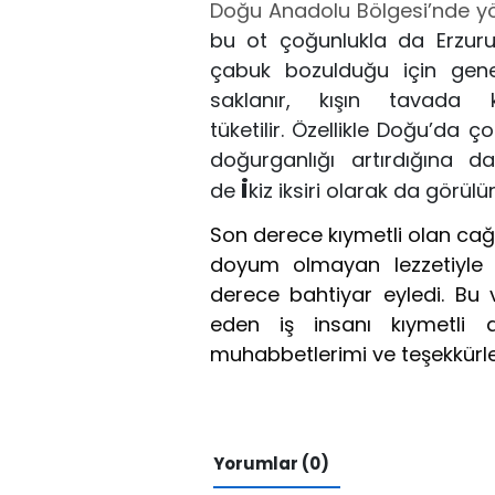
D
o
ğu Anadolu Bölgesi
’
nde y
bu
ot çoğunlukla da Erzu
çabuk bozulduğu için gene
saklanır, kışın tavada k
tüketilir.
Özellikle
Doğu
’
da ç
o
doğurganlığı artırdığına da
i
de
kiz
i
ksiri
olarak da görülür
Son derece kıymetli olan cağ
doyum
olmayan lezzetiyle
derece
bahtiyar eyledi. Bu 
eden iş
insanı kıymetl
muhab
betlerimi ve
teşekkür
l
Yorumlar (0)