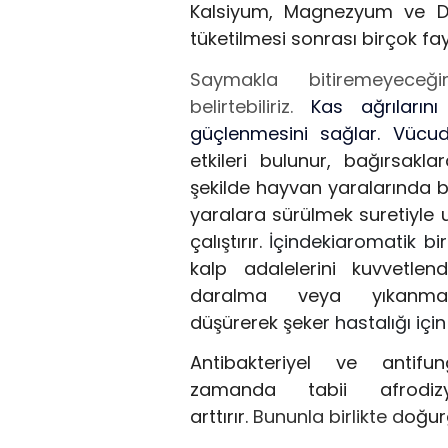
Kalsiyum, Magnezyum ve 
tüketilmesi sonrası birçok fay
S
aymakla bit
iremeyeceği
belirtebiliriz.
Kas ağrıların
güçlenmesini sağlar.
Vücu
etkileri bulun
ur, b
ağırsakla
şekilde hayvan yaralarında bu
yaralara
sürülmek sur
e
tiyle
u
çalıştırır.
İçi
ndeki
aromatik bir
kalp adalelerini kuvvetlen
daralma veya yıkanmay
düşürerek
şeke
r
hastalığı içi
A
ntibakteriyel ve antifun
zamanda
tabii
a
frodi
arttırır.
B
ununl
a
birlikte d
oğurg