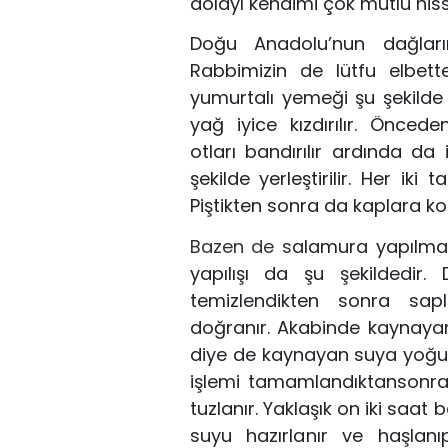
dolayı
kendimi çok mutlu his
Doğu Anadolu’nun d
ağlar
Rabbimizin de lütfu elbette
yumurtalı yemeği şu şekilde 
yağ
iyice
kızdırılır.
Önceden
otları
bandırıl
ır ardında da 
şekilde yerleştirilir. Her iki t
Piştikten sonra da
kaplara ko
Baz
en de s
alamura yap
ıl
ma
yapılışı da şu şekildedir.
temizlendikten sonra sap
doğranır.
A
kabin
de
kaynaya
diye
de
kaynayan suya yoğ
işlemi tamamlandıktan
sonr
tuzlanır. Yaklaşık
on iki
saat be
suyu hazırla
nır ve
haşlan