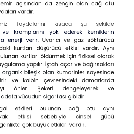
Demir
açısından da zengin olan cağ otu
daları vardır.
mi
z faydaların
ı kısaca şu şekilde
ı ve kramplarını yok ederek kemiklerin
da e
nerji
v
erir
.
Uyarıcı ve gaz söktürücü
rda
ki
kurt
ları
düşürücü etkisi
vardır.
Aynı
lunan kurtları öldürmek için fiziksel olarak
ygula
ma ya
pılır.
İştah aç
ar ve bağırsakları
 organik bileşik
olan
k
umarinler sayesinde
dirir ve kalbin çevresindeki damarlarda
ı önler.
Şekeri dengeleyerek
ve
n adeta vücudun sigortası gibi
dir.
gal
etkileri bulunan cağ otu aynı
zyak etkisi
seb
ebiyle c
insel gücü
anlıkta çok büyük etkileri vardır.