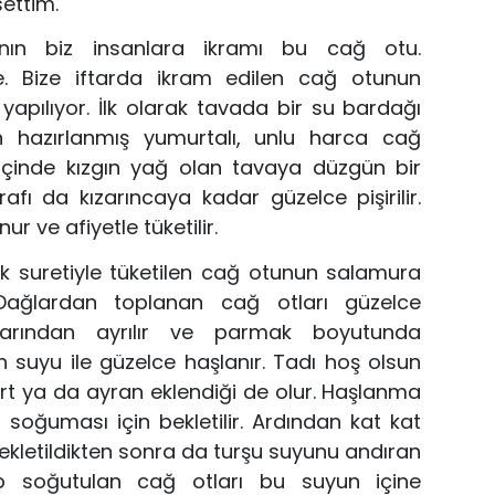
settim.
ının biz insanlara ikramı bu cağ otu.
. Bize ifta
rda ikram edilen cağ otunun
yapılıyor.
İlk olarak
tavada bir su bardağı
 hazırlanmış yumurtalı
, unlu
harca
cağ
içinde kızgın yağ olan
tavaya düzgün bir
arafı da kız
arıncaya kadar
güz
elce pişirilir.
nur
ve afiyetle tüketilir.
k
suretiyle tüketilen cağ otunun salamura
Dağlar
dan toplanan
cağ otları
güzelce
larından ayrılır ve parmak bo
yutunda
n suyu
ile
güzelce haşlanı
r
.
Tadı hoş olsun
u
rt ya da
ayran eklendiği de olur.
H
aşlan
ma
a soğuması
için
bekle
til
ir. Ardından kat kat
kletildikten sonra
da
turşu suyunu andıran
ıp soğutulan cağ otları
bu suyun
içine