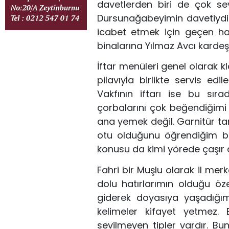
davetlerden biri de çok s
Dursun
ağabeyimin davetiydi.
icabet etmek için geçen ha
binalarına Yılmaz
A
vcı kardeşi
İftar menüleri genel olarak kla
pilavıyla birlikte servis edi
Vakfının iftarı ise bu sıra
d
çorbalarını çok beğendiğimi
ana yemek değil. Garnitür t
otu olduğunu öğrendiğim b
konusu da kimi yörede çaşır 
Fahri bir Muşlu olarak il m
erk
dolu hatırlarımın olduğu öze
giderek doyasıya yaşadığı
kelimeler kifayet yetmez.
sevilmeyen tipler vardır. Bu