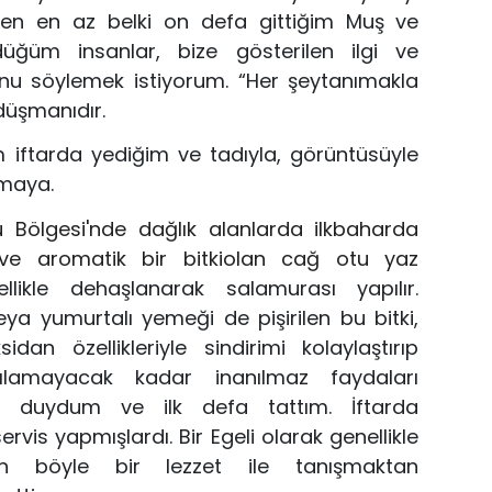
Ben en az belki on defa gittiğim Muş ve
düğüm insanlar, bize gösterilen ilgi ve
unu söylemek istiyorum. “Her şey
tanımakla
 düşmanıdır.
m iftarda yediğim ve tadıyla, görüntüsüyle
ımaya.
Bölgesi'nde dağlık alanlarda ilkbaharda
ı ve aromatik bir bitki
olan cağ otu yaz
llikle
de
haşlanarak salamurası yapıl
ır.
veya yumurtalı yemeği
de
pişirilen bu bitki,
dan özellikleriyle sindirimi kolaylaştırıp
lamayacak kadar inanılmaz faydaları
 duydum ve ilk defa tattım. İftarda
rvis yapmışlardı. Bir Egeli olarak genellikle
n böyle bir lezzet ile tanış
maktan