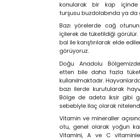
konu
larak bir kap
iç
inde
turşusu
buzdolabında ya
da 
Bazı yörelerde
cağ
o
tun
un
içilerek de
tüketil
diği görülür.
bal ile karıştırılarak elde edil
görüyoruz.
Doğu Anadolu
B
ölgemiz
etten
bile
daha
f
azla tüket
kullanı
l
m
a
k
tadır.
Hayvanlarda
bazı ilerde
kurutularak ha
Böl
ge de adeta iksir gibi 
sebebiyle
ilaç olarak nitelend
V
itamin ve mineral
ler
açısın
otu
,
genel olarak yoğun ka
Vitamini, A ve C vitamin
l