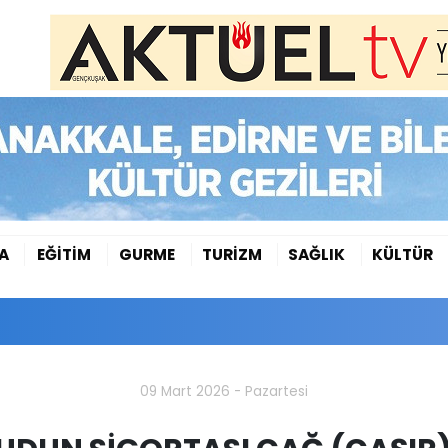
A
EĞİTİM
GURME
TURİZM
SAĞLIK
KÜLTÜR
09 Mart 2026 - Pazartesi