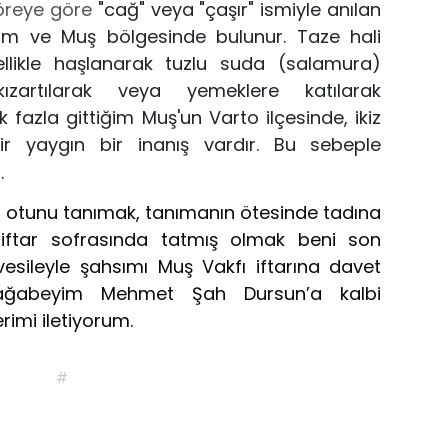
öreye göre
"cağ"
veya "çaşır"
ismiyle anılan
rum ve Muş bölgesinde bulunur.
T
aze hali
llikle haşlanarak tuzlu suda (salamura)
ızartılarak veya yemeklere katılarak
k fazla gittiğim
Muş'un Varto ilçesinde, ikiz
ir yaygın bir inanış vardır.
B
u
sebeple
.
 o
tunu tan
ımak, tanımanın ötesinde tadına
 iftar sofrasında tatmış olmak beni son
vesileyle
şahsımı Muş Va
kfı iftarına davet
i ağabeyim
Mehmet
Şah Dursun
’
a
kalbi
erimi iletiyorum.
#