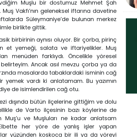
evdiğim Muşlu bir dostum
uz
Mehmet
Şah
 Muş Vakfı’n
ın geleneksel iftarına davetine
ftalar
da Süleymaniye’de bulunan merkez
mle birlikte gittik.
sik birbirinin aynısı oluyor. Bir çorba, pirinç
len et yemeği, salata ve iftariyelikler. Muş
an menüden farklıydı. Öncelikle yöresel
 belirteyim. Ancak asıl mevzu çorba ya da
arzında masalarda tabaklardaki isminin cağ
ir yemek vardı ki anlatamam. Bu yazımın
diye de isim
l
endirilen cağ otu
.
ezi dışında bütün ilçelerine gittiğim ve dolu
llikle de Varto ilçesinin bazı köylerine de
m Muş’u ve Muşluları ne kadar anla
tsam
 Elbette her yöre de yanlış işler yapan
nlar yüzünden koskoca bir ili ya da yöreyi