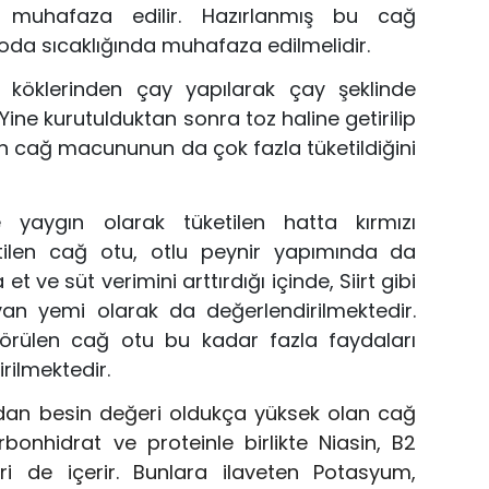
 muhafaza edilir.
H
azırlanmış bu
cağ
oda sıcaklığında muhafaza edilmelidir.
köklerinden çay yapılarak
çay şeklinde
Y
i
ne kurutul
duktan sonra toz haline getirilip
en c
ağ macunu
nun da çok fazla tüke
ti
ldiğini
de
yaygın olarak tüketilen
hatta k
ırmızı
il
e
n cağ otu
,
otlu peynir yapımında da
 e
t ve süt verimini arttır
dığı içinde
,
Siirt gibi
yvan yemi olarak
da değerlendirilmektedir.
görülen cağ otu bu kadar fazla faydaları
irilmektedir.
dan
besin değeri oldukça yüksek
olan cağ
rbonhidrat ve protein
le birlikte
Niasin, B2
eri de
içer
i
r
. B
unlar
a ilaveten
Potasyum,