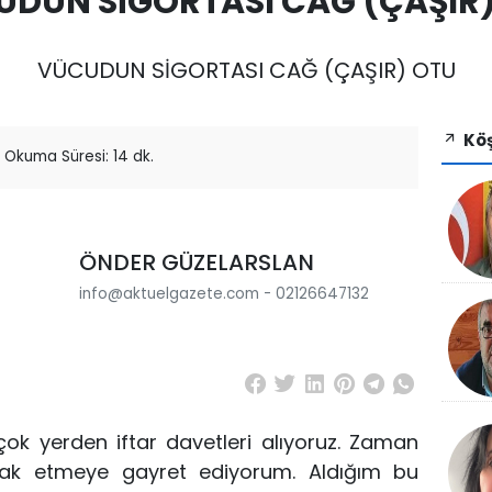
DUN SİGORTASI CAĞ (ÇAŞIR
VÜCUDUN SİGORTASI CAĞ (ÇAŞIR) OTU
Köş
Okuma Süresi: 14 dk.
ÖNDER GÜZELARSLAN
info@aktuelgazete.com - 02126647132
ok yerden iftar davetleri alıyoruz.
Zaman
irak etmeye gayret ediyorum. Aldığım b
u