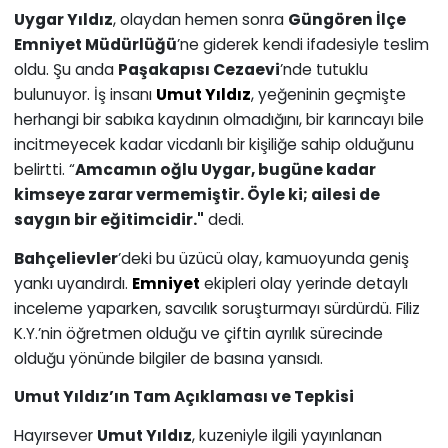
Uygar Yıldız
, olaydan hemen sonra
Güngören İlçe
Emniyet Müdürlüğü
’ne giderek kendi ifadesiyle teslim
oldu. Şu anda
Paşakapısı Cezaevi
’nde tutuklu
bulunuyor. İş insanı
Umut Yıldız
, yeğeninin geçmişte
herhangi bir sabıka kaydının olmadığını, bir karıncayı bile
incitmeyecek kadar vicdanlı bir kişiliğe sahip olduğunu
belirtti. “
Amcamın oğlu Uygar, bugüne kadar
kimseye zarar vermemiştir. Öyle ki; ailesi de
saygın bir eğitimcidir."
dedi.
Bahçelievler
’deki bu üzücü olay, kamuoyunda geniş
yankı uyandırdı.
Emniyet
ekipleri olay yerinde detaylı
inceleme yaparken, savcılık soruşturmayı sürdürdü. Filiz
K.Y.’nin öğretmen olduğu ve çiftin ayrılık sürecinde
olduğu yönünde bilgiler de basına yansıdı.
Umut Yıldız’ın Tam Açıklaması ve Tepkisi
Hayırsever
Umut Yıldız
, kuzeniyle ilgili yayınlanan