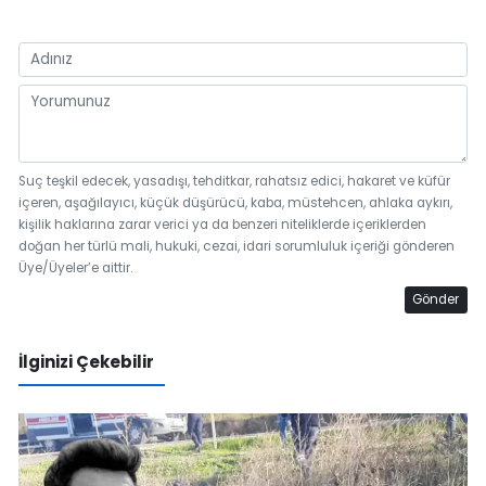
Suç teşkil edecek, yasadışı, tehditkar, rahatsız edici, hakaret ve küfür
içeren, aşağılayıcı, küçük düşürücü, kaba, müstehcen, ahlaka aykırı,
kişilik haklarına zarar verici ya da benzeri niteliklerde içeriklerden
doğan her türlü mali, hukuki, cezai, idari sorumluluk içeriği gönderen
Üye/Üyeler’e aittir.
Gönder
İlginizi Çekebilir