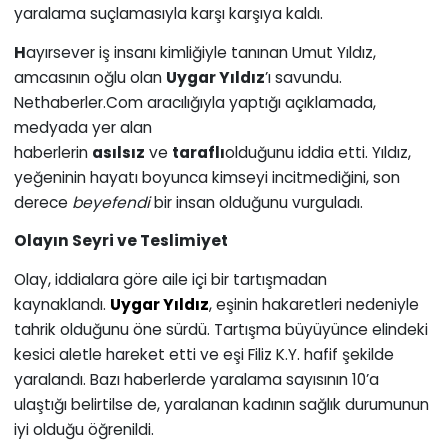
yaralama suçlamasıyla karşı karşıya kaldı.
H
ayırsever iş insanı kimliğiyle tanınan Umut Yıldız,
amcasının oğlu olan
Uygar Yıldız
’ı savundu.
Nethaberler.Com aracılığıyla yaptığı açıklamada,
medyada yer alan
haberlerin
asılsız
ve
taraflı
olduğunu iddia etti. Yıldız,
yeğeninin hayatı boyunca kimseyi incitmediğini, son
derece
beyefendi
bir insan olduğunu vurguladı.
Olayın Seyri ve Teslimiyet
Olay, iddialara göre aile içi bir tartışmadan
kaynaklandı.
Uygar Yıldız
, eşinin hakaretleri nedeniyle
tahrik olduğunu öne sürdü. Tartışma büyüyünce elindeki
kesici aletle hareket etti ve eşi Filiz K.Y. hafif şekilde
yaralandı. Bazı haberlerde yaralama sayısının 10’a
ulaştığı belirtilse de, yaralanan kadının sağlık durumunun
iyi olduğu öğrenildi.