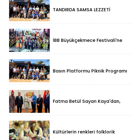
TANDIRDA SAMSA LEZZETİ
KÜÇÜKÇEKMECE HALKALI’DA
İBB Büyükçekmece Festivali'ne
Görkemli Açılış!
Basın Platformu Piknik Programı
İçin Samsa Land'de Toplandı!
Fatma Betül Sayan Kaya'dan,
Düzce Valisi Mehmet Makas'a
Ziyaret!
Kültürlerin renkleri folklorik
bebeklerle yansıtıldı