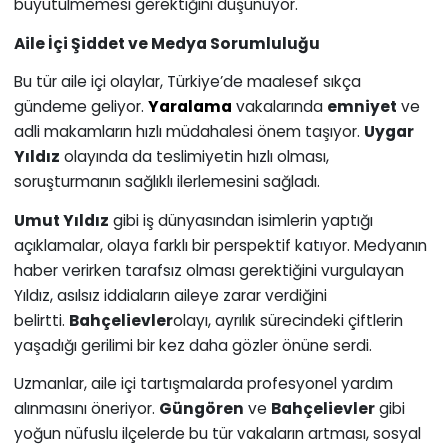
büyütülmemesi gerektiğini düşünüyor.
Aile İçi Şiddet ve Medya Sorumluluğu
Bu tür aile içi olaylar, Türkiye’de maalesef sıkça
gündeme geliyor.
Yaralama
vakalarında
emniyet
ve
adli makamların hızlı müdahalesi önem taşıyor.
Uygar
Yıldız
olayında da teslimiyetin hızlı olması,
soruşturmanın sağlıklı ilerlemesini sağladı.
Umut Yıldız
gibi iş dünyasından isimlerin yaptığı
açıklamalar, olaya farklı bir perspektif katıyor. Medyanın
haber verirken tarafsız olması gerektiğini vurgulayan
Yıldız, asılsız iddiaların aileye zarar verdiğini
belirtti.
Bahçelievler
olayı, ayrılık sürecindeki çiftlerin
yaşadığı gerilimi bir kez daha gözler önüne serdi.
Uzmanlar, aile içi tartışmalarda profesyonel yardım
alınmasını öneriyor.
Güngören
ve
Bahçelievler
gibi
yoğun nüfuslu ilçelerde bu tür vakaların artması, sosyal