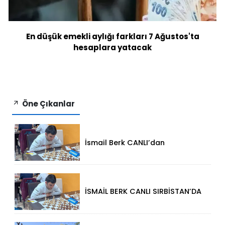
En düşük emekli aylığı farkları 7 Ağustos'ta
hesaplara yatacak
Öne Çıkanlar
İsmail Berk CANLI’dan
Sırbistan’da Büyük Başarı: 2312
Performansla Turnuvaya
Damga Vurdu
İSMAİL BERK CANLI SIRBİSTAN’DA
SATRANÇTA GURURUMUZ OLDU!