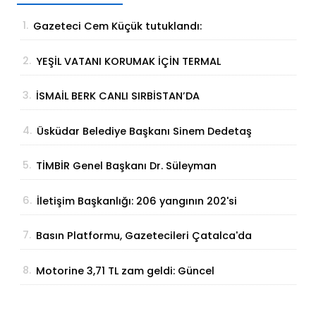
1.
Gazeteci Cem Küçük tutuklandı:
Soruşturmada yeni gelişme
2.
YEŞİL VATANI KORUMAK İÇİN TERMAL
ÇÖZÜM
3.
İSMAİL BERK CANLI SIRBİSTAN’DA
SATRANÇTA GURURUMUZ OLDU!
4.
Üsküdar Belediye Başkanı Sinem Dedetaş
tutuklandı
5.
TİMBİR Genel Başkanı Dr. Süleyman
Basa’dan Ertan Birinci’ye taziye ziyareti
6.
İletişim Başkanlığı: 206 yangının 202'si
kontrol altına alındı
7.
Basın Platformu, Gazetecileri Çatalca'da
Buluşturdu
8.
Motorine 3,71 TL zam geldi: Güncel
akaryakıt fiyatları belli oldu