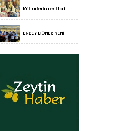
Ziyaret!
Kültürlerin renkleri
folklorik bebeklerle
yansıtıldı
ENBEY DÖNER YENİ
RESTORAN
KONSEPTİYLE
BEYKENT’TE HİZMETE
GİRDİ