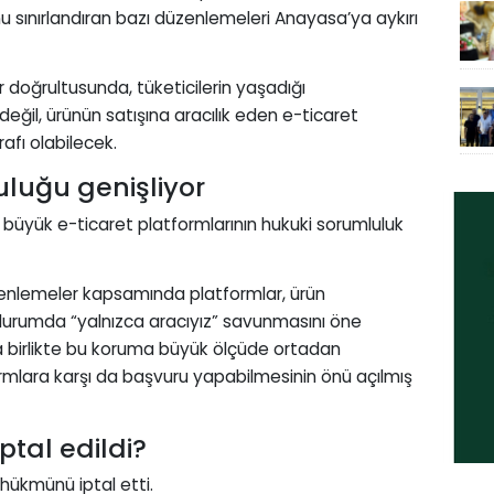
nu sınırlandıran bazı düzenlemeleri Anayasa’ya aykırı
doğrultusunda, tüketicilerin yaşadığı
değil, ürünün satışına aracılık eden e-ticaret
rafı olabilecek.
uluğu genişliyor
 büyük e-ticaret platformlarının hukuki sorumluluk
enlemeler kapsamında platformlar, ürün
durumda “yalnızca aracıyız” savunmasını öne
yla birlikte bu koruma büyük ölçüde ortadan
formlara karşı da başvuru yapabilmesinin önü açılmış
tal edildi?
hükmünü iptal etti.