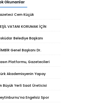
k Okunanlar
azeteci Cem Küçük
utuklandı: Soruşturmada yeni
EŞİL VATANI KORUMAK İÇİN
elişme
TERMAL ÇÖZÜM
sküdar Belediye Başkanı
inem Dedetaş tutuklandı
İMBİR Genel Başkanı Dr.
Süleyman Basa’dan Ertan
asın Platformu, Gazetecileri
irinci’ye taziye ziyareti
atalca'da Buluşturdu
Türk Akademisyenin Yapay
ekâ Hamlesi: Parmak İzinden
n Büyük Yerli Saat Üreticisi
işiye Özel Analiz
aniel Klein İhracat Atağına
eytinburnu’na Engelsiz Spor
alktı
erkezi Geliyor