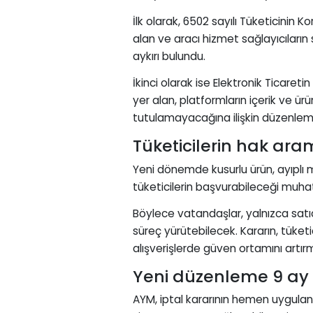
İlk olarak, 6502 sayılı Tüketicini
alan ve aracı hizmet sağlayıcıları
aykırı bulundu.
İkinci olarak ise Elektronik Ticar
yer alan, platformların içerik ve ür
tutulamayacağına ilişkin düzenleme 
Tüketicilerin hak ar
Yeni dönemde kusurlu ürün, ayıplı ma
tüketicilerin başvurabileceği muha
Böylece vatandaşlar, yalnızca satıcıl
süreç yürütebilecek. Kararın, tüket
alışverişlerde güven ortamını artır
Yeni düzenleme 9 ay 
AYM, iptal kararının hemen uygula