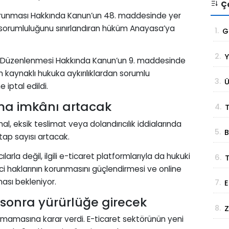
Ço
n Korunması Hakkında Kanun’un 48. maddesinde yer
n sorumluluğunu sınırlandıran hüküm Anayasa’ya
1.
G
t
2.
Y
g
etin Düzenlenmesi Hakkında Kanun’un 9. maddesinde
ün kaynaklı hukuka aykırılıklardan sorumlu
3.
Ü
iptal edildi.
S
ama imkânı artacak
4.
T
l, eksik teslimat veya dolandırıcılık iddialarında
5.
B
B
tap sayısı artacak.
Ç
arla değil, ilgili e-ticaret platformlarıyla da hukuki
6.
ici haklarının korunmasını güçlendirmesi ve online
Z
ması bekleniyor.
7.
E
K
D
sonra yürürlüğe girecek
8.
Z
K
nmamasına karar verdi. E-ticaret sektörünün yeni
M