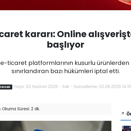
aret kararı: Online alışveri
başlıyor
-ticaret platformlarının kusurlu ürünlerde
sınırlandıran bazı hükümleri iptal etti.
Yayın: 02 Haziran 2026 - Salı - Güncelleme: 02.06.2026 14:2
ONOMİ
Okuma Süresi: 2 dk.
Ön