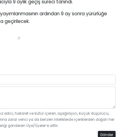
la 9 aylık geçiş süreci tanındı.
yayımlanmasının ardından 9 ay sonra yürürlüğe
 geçirilecek.
#
sız edici, hakaret ve küfür içeren, aşağılayıcı, küçük düşürücü,
rına zarar verici ya da benzeri niteliklerde içeriklerden doğan her
eriği gönderen Üye/Üyeler’e aittir.
Gönder