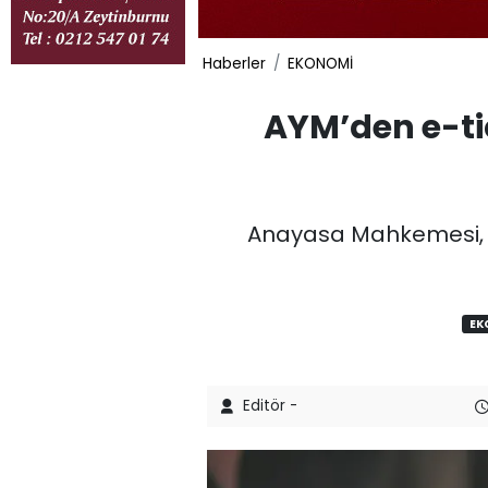
Haberler
EKONOMİ
AYM’den e-tic
Anayasa Mahkemesi, e
EK
Editör -