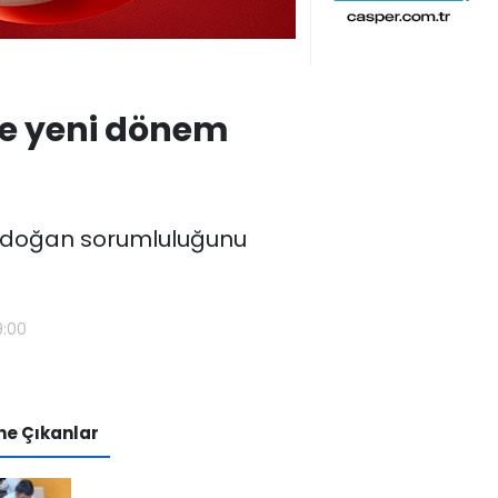
şte yeni dönem
n doğan sorumluluğunu
9:00
e Çıkanlar