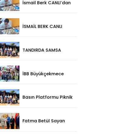
İsmail Berk CANLI’dan
Sırbistan’da Büyük
Başarı: 2312
Performansla
Turnuvaya Damga
İSMAİL BERK CANLI
Vurdu
SIRBİSTAN’DA
SATRANÇTA
GURURUMUZ OLDU!
TANDIRDA SAMSA
LEZZETİ
KÜÇÜKÇEKMECE
HALKALI’DA
İBB Büyükçekmece
Festivali'ne Görkemli
Açılış!
Basın Platformu Piknik
Programı İçin Samsa
Land'de Toplandı!
Fatma Betül Sayan
Kaya'dan, Düzce Valisi
Mehmet Makas'a