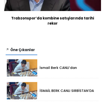
Trabzonspor’da kombine satışlarında tarihi
rekor
Öne Çıkanlar
İsmail Berk CANLI’dan
Sırbistan’da Büyük Başarı: 2312
Performansla Turnuvaya
Damga Vurdu
İSMAİL BERK CANLI SIRBİSTAN’DA
SATRANÇTA GURURUMUZ OLDU!