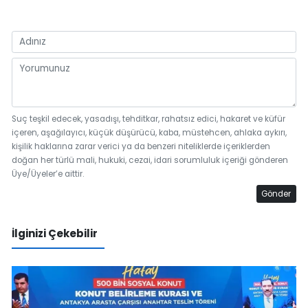
Suç teşkil edecek, yasadışı, tehditkar, rahatsız edici, hakaret ve küfür
içeren, aşağılayıcı, küçük düşürücü, kaba, müstehcen, ahlaka aykırı,
kişilik haklarına zarar verici ya da benzeri niteliklerde içeriklerden
doğan her türlü mali, hukuki, cezai, idari sorumluluk içeriği gönderen
Üye/Üyeler’e aittir.
Gönder
İlginizi Çekebilir