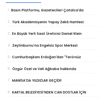
1.
Basın Platformu, Gazetecileri Çatalca'da
Buluşturdu
2.
Türk Akademisyenin Yapay Zekâ Hamlesi:
Parmak İzinden Kişiye Özel Analiz
3.
En Büyük Yerli Saat Üreticisi Daniel Klein
İhracat Atağına Kalktı
4.
Zeytinburnu’na Engelsiz Spor Merkezi
Geliyor
5.
Cumhurbaşkanı Erdoğan'dan "Terörsüz
Türkiye" Açıklaması: "Milli Birliğimizi
6.
Özgür Özel ve Veli Ağbaba hakkında
Perçinleyecek"
fezleke Adalet Bakanlığı’na gönderildi
7.
MANİSA’DA YILDIZLAR GEÇİDİ!
8.
KARTAL BELEDİYESİ’NDEN CAN DOSTLAR İÇİN
DEV YATIRIM!