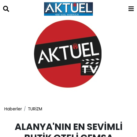
islami
dini
sohbet
sohbet
chat
odaları
bizim
mekan
çemberleme
makinası
kurumsal
web
Haberler
TURİZM
ALANYA'NIN EN SEVİMLİ