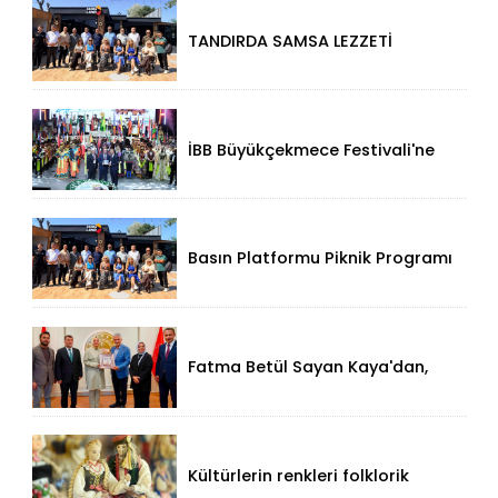
TANDIRDA SAMSA LEZZETİ
KÜÇÜKÇEKMECE HALKALI’DA
İBB Büyükçekmece Festivali'ne
Görkemli Açılış!
Basın Platformu Piknik Programı
İçin Samsa Land'de Toplandı!
Fatma Betül Sayan Kaya'dan,
Düzce Valisi Mehmet Makas'a
Ziyaret!
Kültürlerin renkleri folklorik
bebeklerle yansıtıldı