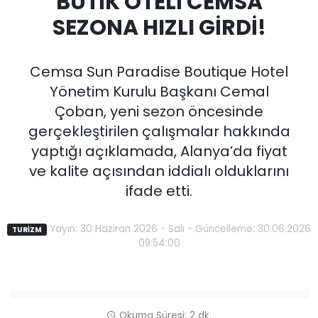
BUTİK OTELİ CEMSA
SEZONA HIZLI GİRDİ!
Cemsa Sun Paradise Boutique Hotel
Yönetim Kurulu Başkanı Cemal
Çoban, yeni sezon öncesinde
gerçekleştirilen çalışmalar hakkında
yaptığı açıklamada, Alanya’da fiyat
ve kalite açısından iddialı olduklarını
ifade etti.
Yayın: 30 Haziran 2026 - Salı - Güncelleme: 30.06.2026
TURİZM
09:54:00
Okuma Süresi: 2 dk.