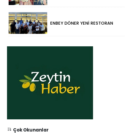
ENBEY DÖNER YENİ RESTORAN
KONSEPTİYLE BEYKENT’TE
HİZMETE GİRDİ
Çok Okunanlar