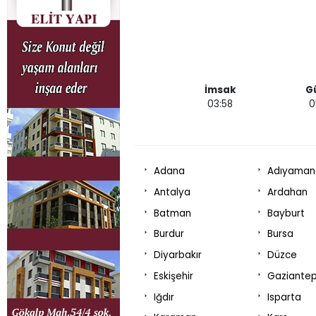
İmsak
G
03:58
0
Adana
Adıyaman
Antalya
Ardahan
Batman
Bayburt
Burdur
Bursa
Diyarbakır
Düzce
Eskişehir
Gaziante
Iğdır
Isparta