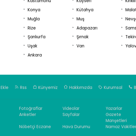
Kastamonu
Kayseri
Kırık
Konya
Kütahya
Mala
Muğla
Muş
Nevş
Rize
Adapazarı
Sam
Şanlıurfa
Şırnak
Teki
Uşak
Van
Yalo
Ankara
Ekle
Rss
Künyemiz
Hakkımızda
Kurumsal
B
Fotoğraflar
Videolar
Yazarlar
Anketler
Sayfalar
Gazete
Manşetleri
Nöbetçi Eczane
Hava Durumu
Namaz Vakitler