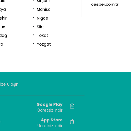
kale
Kırşehir
tya
Manisa
ehir
Niğde
sun
Siirt
rdağ
Tokat
va
Yozgat
ize Ulaşın
Google Play
Ücretsiz İndir
App Store
i
Ücretsiz İndir