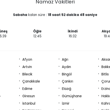
Namaz Vakitleri
Sabaha
kalan süre :
18 saat 52 dakika 47 saniye
üneş
Öğle
İkindi
Akş
5:39
12:45
16:32
19:
Afyon
Ağrı
Aksa
Artvin
Aydın
Balık
Bilecik
Bingöl
Bitlis
Çanakkale
Çankırı
Çor
Edirne
Elazığ
Erzin
p
Giresun
Gümüşhane
Hakka
İstanbul
İzmir
Kahr