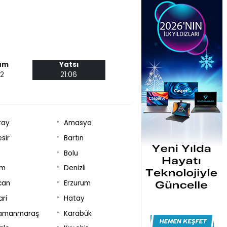
am
Yatsı
42
21:06
ray
Amasya
esir
Bartın
Bolu
um
Denizli
can
Erzurum
ri
Hatay
amanmaraş
Karabük