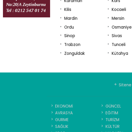
Karaman
Kars
Kilis
Kocaeli
Mardin
Mersin
Ordu
Osmaniye
Sinop
Sivas
Trabzon
Tunceli
Zonguldak
Kütahya
Sitene 
EKONOMİ
GÜNCEL
AVRASYA
EĞİTİM
GURME
TURİZM
SAĞLIK
KÜLTÜR