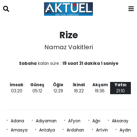
islami
dini
sohbet
sohbet
chat
odaları
bizim
mekan
çemberleme
Rize
makinası
kurumsal
Namaz Vakitleri
web
Sabaha
kalan süre :
19 saat 31 dakika 1 saniye
İmsak
Güneş
Öğle
İkindi
Akşam
Yatsı
03:20
05:12
12:29
16:22
19:36
21:10
Adana
Adıyaman
Afyon
Ağrı
Aksaray
Amasya
Antalya
Ardahan
Artvin
Aydın