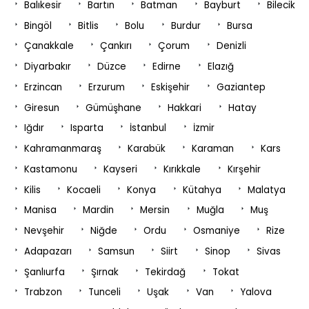
Balıkesir
Bartın
Batman
Bayburt
Bilecik
Bingöl
Bitlis
Bolu
Burdur
Bursa
Çanakkale
Çankırı
Çorum
Denizli
Diyarbakır
Düzce
Edirne
Elazığ
Erzincan
Erzurum
Eskişehir
Gaziantep
Giresun
Gümüşhane
Hakkari
Hatay
Iğdır
Isparta
İstanbul
İzmir
Kahramanmaraş
Karabük
Karaman
Kars
Kastamonu
Kayseri
Kırıkkale
Kırşehir
Kilis
Kocaeli
Konya
Kütahya
Malatya
Manisa
Mardin
Mersin
Muğla
Muş
Nevşehir
Niğde
Ordu
Osmaniye
Rize
Adapazarı
Samsun
Siirt
Sinop
Sivas
Şanlıurfa
Şırnak
Tekirdağ
Tokat
Trabzon
Tunceli
Uşak
Van
Yalova