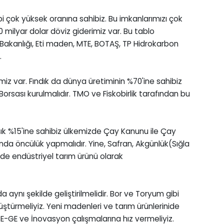
bi çok yüksek oranına sahibiz. Bu imkanlarımızı çok
 60 milyar dolar döviz giderimiz var. Bu tablo
i Bakanlığı, Eti maden, MTE, BOTAŞ, TP Hidrokarbon
.
miz var. Fındık da dünya üretiminin %70'ine sahibiz
 Borsası kurulmalıdır. TMO ve Fiskobirlik tarafından bu
ık %15'ine sahibiz ülkemizde Çay Kanunu ile Çay
nda öncülük yapmalıdır. Yine, Safran, Akgünlük(Sığla
ide endüstriyel tarım ürünü olarak
da aynı şekilde geliştirilmelidir. Bor ve Toryum gibi
türmeliyiz. Yeni madenleri ve tarım ürünlerinide
TE-GE ve İnovasyon çalışmalarına hız vermeliyiz.