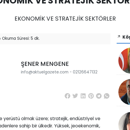
ONOMİK VE STRATEJİK SEKTÖR
EKONOMİK VE STRATEJİK SEKTÖRLER
Köş
Okuma Süresi: 5 dk.
ŞENER MENGENE
info@aktuelgazete.com - 02126647132
e yerüstü olmak üzere; stratejik, endüstriyel ve
denlere sahip bir ülkedir. Yüksek, jeoekenomik,