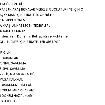
RUM ÖNLEMLERİ
RATEJİK ARAŞTIRMALAR MERKEZİ GÜÇLÜ TÜRKİYE İÇİN Ç
Ç OLMASI İÇİN STRATEJİK ÖNERİLER
LIKLARININ ÖNEMİ
A KARŞI ALINABİLECEK TEDBİRLER...!
R NASIL OLMALI?
ivleri: Yeni Dönemin Belirsizliği ve Muhtemel
LÜ TÜRKİYE İÇİN STRATEJİLER ÜRETİYOR
RICILIK
İL DURUMLAR
E SİVİL SAVUNMA
E SİVİL SAVUNMA
ZZE İÇİN AYAĞA KALK!'
AYAĞA KALKMALI
SORUNUMUZ RİBA FAİZ
 SORUNUMUZ RİBA FAİZ
İ DÖNEM HAZIRLIKLARI
 SEKTÖRLER