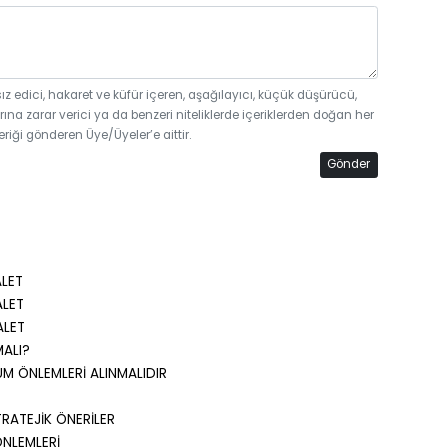
sız edici, hakaret ve küfür içeren, aşağılayıcı, küçük düşürücü,
rına zarar verici ya da benzeri niteliklerde içeriklerden doğan her
eriği gönderen Üye/Üyeler’e aittir.
Gönder
LET
LET
ALET
MALI?
UM ÖNLEMLERİ ALINMALIDIR
Z
RATEJİK ÖNERİLER
NLEMLERİ