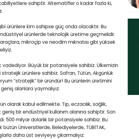
abiliyetlere sahiptir. Alternatifler o kadar fazla ki,
z.
ibi ürünlere kim sahipse güç onda olacaktır. Bu
ndüstriyel ürünlerde teknolojik üretime geçmelidir.
araçlara, mikroçip ve neodim mıknatısı gibi yüksek
liyiz.
k vadediyor. Büyük bir potansiyele sahibiz. Ülkemizin
stratejik ürünlere sahibiz. Safran, Tütün, Akgünlük
ryum “stratejik” bir üründür! Bu ürünlerin üretimini
 geniş alanlara yaymalıyız.
ün olarak kabul edilmekte. Tıp, eczacılık, sağlık,
k geniş bir endüstriyel kullanım alanına sahiptir. Son
ı. 500 milyar dolarlık bir potansiyele sahibiz. Bu
 bütün Üniversitlerde, Belediyelerde, TÜBİTAK,
şlarla daha üst seviyeye çıkarmalıyız.