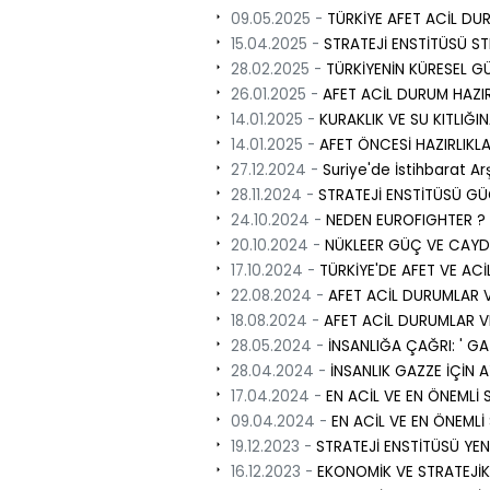
09.05.2025 -
TÜRKİYE AFET ACİL DU
15.04.2025 -
STRATEJİ ENSTİTÜSÜ ST
28.02.2025 -
TÜRKİYENİN KÜRESEL GÜ
26.01.2025 -
AFET ACİL DURUM HAZIR
14.01.2025 -
KURAKLIK VE SU KITLIĞIN
14.01.2025 -
AFET ÖNCESİ HAZIRLIKLA
27.12.2024 -
Suriye'de İstihbarat Arş
28.11.2024 -
STRATEJİ ENSTİTÜSÜ GÜÇ
24.10.2024 -
NEDEN EUROFIGHTER ?
20.10.2024 -
NÜKLEER GÜÇ VE CAYDI
17.10.2024 -
TÜRKİYE'DE AFET VE AC
22.08.2024 -
AFET ACİL DURUMLAR V
18.08.2024 -
AFET ACİL DURUMLAR V
28.05.2024 -
İNSANLIĞA ÇAĞRI: ' GA
28.04.2024 -
İNSANLIK GAZZE İÇİN 
17.04.2024 -
EN ACİL VE EN ÖNEMLİ 
09.04.2024 -
EN ACİL VE EN ÖNEMLİ
19.12.2023 -
STRATEJİ ENSTİTÜSÜ YEN
16.12.2023 -
EKONOMİK VE STRATEJİK