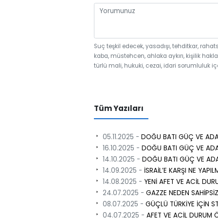
Suç teşkil edecek, yasadışı, tehditkar, rahat
kaba, müstehcen, ahlaka aykırı, kişilik hakla
türlü mali, hukuki, cezai, idari sorumluluk iç
Tüm Yazıları
05.11.2025 -
DOĞU BATI GÜÇ VE ADA
16.10.2025 -
DOĞU BATI GÜÇ VE ADA
14.10.2025 -
DOĞU BATI GÜÇ VE AD
14.09.2025 -
İSRAİL’E KARŞI NE YAPIL
14.08.2025 -
YENİ AFET VE ACİL DUR
24.07.2025 -
GAZZE NEDEN SAHİPSİ
08.07.2025 -
GÜÇLÜ TÜRKİYE İÇİN ST
04.07.2025 -
AFET VE ACİL DURUM Ö