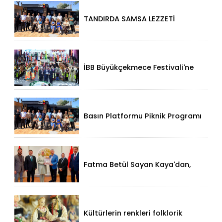
TANDIRDA SAMSA LEZZETİ
KÜÇÜKÇEKMECE HALKALI’DA
İBB Büyükçekmece Festivali'ne
Görkemli Açılış!
Basın Platformu Piknik Programı
İçin Samsa Land'de Toplandı!
Fatma Betül Sayan Kaya'dan,
Düzce Valisi Mehmet Makas'a
Ziyaret!
Kültürlerin renkleri folklorik
bebeklerle yansıtıldı