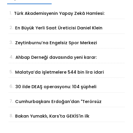
1.
Türk Akademisyenin Yapay Zekâ Hamlesi:
Parmak İzinden Kişiye Özel Analiz
2.
En Büyük Yerli Saat Üreticisi Daniel Klein
İhracat Atağına Kalktı
3.
Zeytinburnu’na Engelsiz Spor Merkezi
Geliyor
4.
Ahbap Derneği davasında yeni karar:
Yönetim için görevlendirme yapıldı
5.
Malatya’da işletmelere 544 bin lira idari
para cezası
6.
30 ilde DEAŞ operasyonu: 104 şüpheli
yakalandı
7.
Cumhurbaşkanı Erdoğan'dan "Terörsüz
Türkiye" Açıklaması: "Milli Birliğimizi
8.
Bakan Yumaklı, Kars'ta GEKİS'in ilk
Perçinleyecek"
uygulamasını başlattı