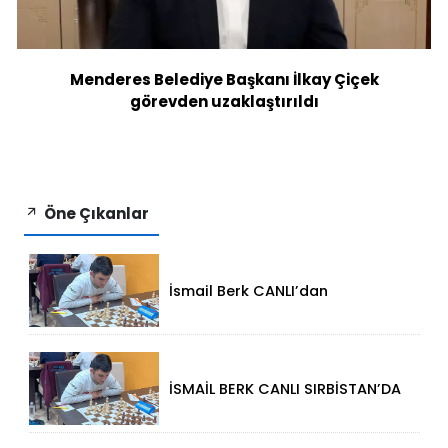
Menderes Belediye Başkanı İlkay Çiçek
görevden uzaklaştırıldı
Öne Çıkanlar
İsmail Berk CANLI’dan
Sırbistan’da Büyük Başarı: 2312
Performansla Turnuvaya
Damga Vurdu
İSMAİL BERK CANLI SIRBİSTAN’DA
SATRANÇTA GURURUMUZ OLDU!