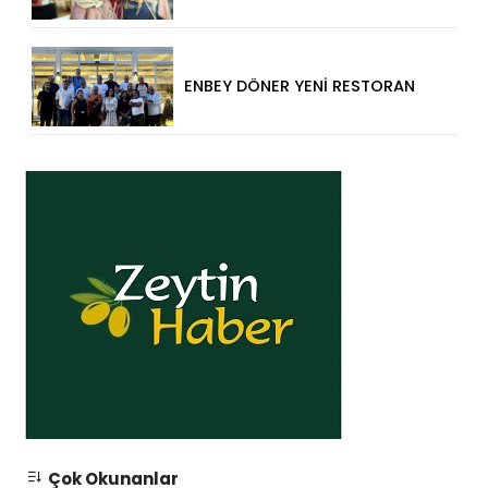
ENBEY DÖNER YENİ RESTORAN
KONSEPTİYLE BEYKENT’TE
HİZMETE GİRDİ
Çok Okunanlar