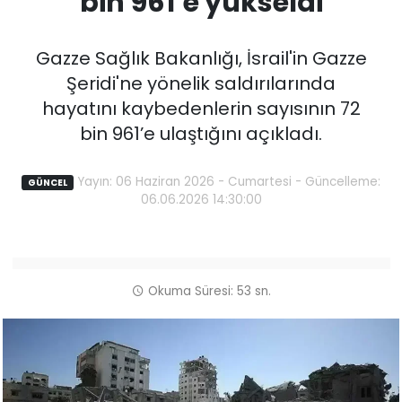
bin 961’e yükseldi
Gazze Sağlık Bakanlığı, İsrail'in Gazze
Şeridi'ne yönelik saldırılarında
hayatını kaybedenlerin sayısının 72
bin 961’e ulaştığını açıkladı.
Yayın: 06 Haziran 2026 - Cumartesi - Güncelleme:
GÜNCEL
06.06.2026 14:30:00
Okuma Süresi: 53 sn.