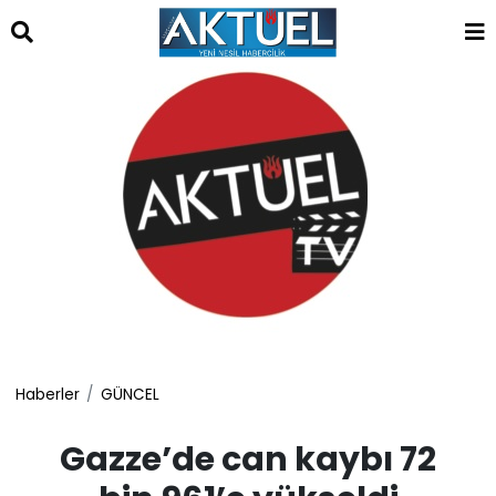
islami
dini
sohbet
sohbet
chat
odaları
bizim
mekan
çemberleme
makinası
kurumsal
web
Haberler
GÜNCEL
Gazze’de can kaybı 72