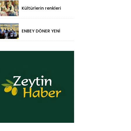
Ziyaret!
Kültürlerin renkleri
folklorik bebeklerle
yansıtıldı
ENBEY DÖNER YENİ
RESTORAN
KONSEPTİYLE
BEYKENT’TE HİZMETE
GİRDİ