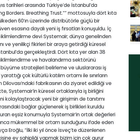
yıs tarihleri arasında Türkiye’de İstanbul’da
ging Borders. Breathing Trust.”” mottosuyla dört kıta
keden 60’ın üzerinde distribütörle güçlü bir
üven esasına dayalı yeni iş fırsatları konuşuldu. İç
l iklimlendirme devi Systemair; dünya genelinden
ı ve yenilikçi fikirleri bir araya getirdiği küresel
anbul’da gerçekleştirdi. Dört kıta yer alan 38
e iklimlendirme ve havalandırma sektörünü
büyüme stratejileri belirleme ve uluslararası iş
, yarattığı çok kültürlü katılım ortamı ile sınırların
 Dilovası’ndaki fabrikasının da ziyaret edildiği ve
te, Systemair’in küresel ortaklarıyla iş birliğini
ini kolaylaştıracak yeni bir girişimin de tanıtımı
rasındaki bağlar güçlenerek iş birlikleri kuruldu
 kuran eşsiz konumuyla Systemair’in ortak değerleri
yunca mükemmel bir ortam sunduğunu ifade eden
 Eroğlu, “İlki iki yıl önce İsveç’te düzenlenen
ncisine ev sahipliği yapmak bizim için çok gurur