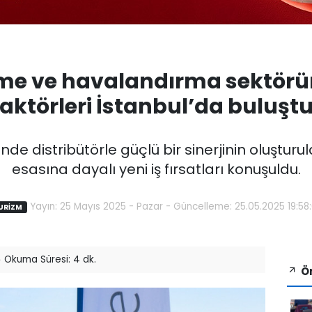
rme ve havalandırma sektörü
aktörleri İstanbul’da buluşt
nde distribütörle güçlü bir sinerjinin oluştur
esasına dayalı yeni iş fırsatları konuşuldu.
Yayın: 25 Mayıs 2025 - Pazar - Güncelleme: 25.05.2025 19:58
URİZM
Okuma Süresi: 4 dk.
Ön