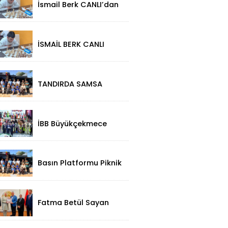
İsmail Berk CANLI’dan
Sırbistan’da Büyük
Başarı: 2312
Performansla
Turnuvaya Damga
İSMAİL BERK CANLI
Vurdu
SIRBİSTAN’DA
SATRANÇTA
GURURUMUZ OLDU!
TANDIRDA SAMSA
LEZZETİ
KÜÇÜKÇEKMECE
HALKALI’DA
İBB Büyükçekmece
Festivali'ne Görkemli
Açılış!
Basın Platformu Piknik
Programı İçin Samsa
Land'de Toplandı!
Fatma Betül Sayan
Kaya'dan, Düzce Valisi
Mehmet Makas'a