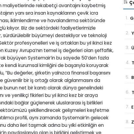
Ço
retim maliyetlerinde rekabetçi avantajını kaybetmiş
ajının yanı sıra insan kaynaklarının çevik icra
1.
G
olması, iklimlendirme ve havalandırma sektöründe
t
ü kılıyor. Biz de sektördeki faaliyetlerimizle
2.
Y
g
, sürdürülebilir büyümeyi destekliyor ve teknoloji
Sektör profesyonelleri ve iş ortakları bu yıl ikinci kez
3.
Ü
n Kuzey Avrupa’nın temel iş değerleri olan şeffaflık,
S
arak büyüyen Systemair’in bu sayede 50’den fazla
4.
T
te kendi kurumsal kimliğini de başarıyla koruyarak
, “Bu değerler, şirketin yalnızca finansal başarısını
5.
B
B
güvenilir bir iş ortağı olarak algılanmasını da
Ç
de bunun net bir kanıtı olarak dünya genelindeki
6.
 ve yenilikçi fikirleri bu yıl ikinci kez bir araya
Z
sındaki bağlar güçlenerek uluslararası iş birlikleri
7.
E
K
. Sektörümüzü şekillendirecek gelişmeleri keşfetme
D
atılımcı profili, aynı zamanda Systemair’in gelecek
8.
Z
K
u daha ileri taşımak adına bu yılki etkinliğin en
M
in paydaşlarıyla olan iş birliğini geliştirmek ve