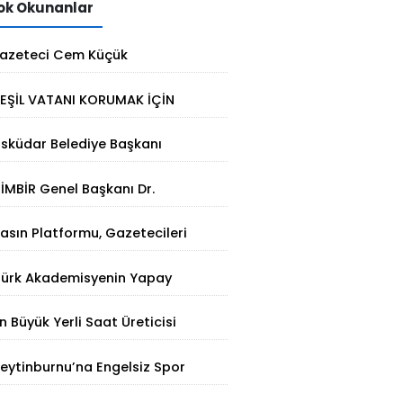
k Okunanlar
azeteci Cem Küçük
utuklandı: Soruşturmada yeni
EŞİL VATANI KORUMAK İÇİN
elişme
TERMAL ÇÖZÜM
sküdar Belediye Başkanı
inem Dedetaş tutuklandı
İMBİR Genel Başkanı Dr.
Süleyman Basa’dan Ertan
asın Platformu, Gazetecileri
irinci’ye taziye ziyareti
atalca'da Buluşturdu
Türk Akademisyenin Yapay
ekâ Hamlesi: Parmak İzinden
n Büyük Yerli Saat Üreticisi
işiye Özel Analiz
aniel Klein İhracat Atağına
eytinburnu’na Engelsiz Spor
alktı
erkezi Geliyor