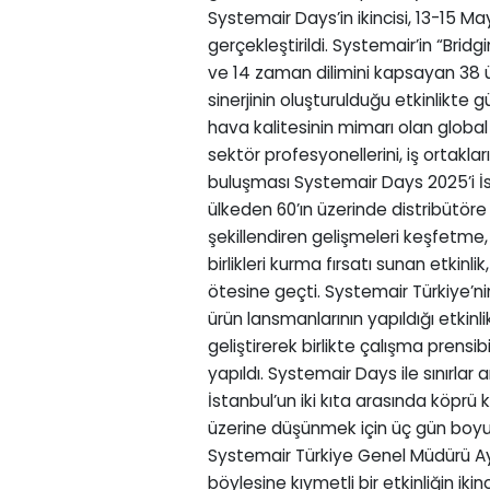
Systemair Days’in ikincisi, 13-15 Ma
gerçekleştirildi. Systemair’in “Brid
ve 14 zaman dilimini kapsayan 38 ül
sinerjinin oluşturulduğu etkinlikte g
hava kalitesinin mimarı olan globa
sektör profesyonellerini, iş ortakların
buluşması Systemair Days 2025’i İst
ülkeden 60’ın üzerinde distribütör
şekillendiren gelişmeleri keşfetme, 
birlikleri kurma fırsatı sunan etkinlik
ötesine geçti. Systemair Türkiye’nin
ürün lansmanlarının yapıldığı etkinlik
geliştirerek birlikte çalışma prensib
yapıldı. Systemair Days ile sınırlar a
İstanbul’un iki kıta arasında köprü
üzerine düşünmek için üç gün bo
Systemair Türkiye Genel Müdürü Ayça
böylesine kıymetli bir etkinliğin iki