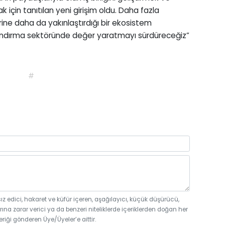
ak için tanıtılan yeni girişim oldu. Daha fazla
irine daha da yakınlaştırdığı bir ekosistem
andırma sektöründe değer yaratmayı sürdüreceğiz”
#
sız edici, hakaret ve küfür içeren, aşağılayıcı, küçük düşürücü,
rına zarar verici ya da benzeri niteliklerde içeriklerden doğan her
eriği gönderen Üye/Üyeler’e aittir.