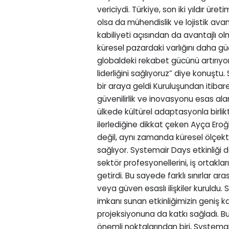
vericiydi. Türkiye, son iki yıldır ü
olsa da mühendislik ve lojistik avant
kabiliyeti açısından da avantajlı 
küresel pazardaki varlığını daha güçl
globaldeki rekabet gücünü artırıyor
liderliğini sağlıyoruz” diye konuştu. 
bir araya geldi Kuruluşundan itibare
güvenilirlik ve inovasyonu esas al
ülkede kültürel adaptasyonla birlik
ilerlediğine dikkat çeken Ayça Eroğlu
değil, aynı zamanda küresel ölçekte 
sağlıyor. Systemair Days etkinliği 
sektör profesyonellerini, iş ortaklarını
getirdi. Bu sayede farklı sınırlar ara
veya güven esaslı ilişkiler kuruldu
imkanı sunan etkinliğimizin geniş k
projeksiyonuna da katkı sağladı. Bun
önemli noktalarından biri, Systemair’