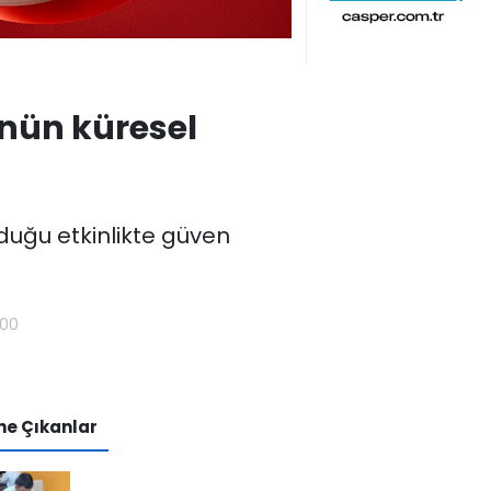
nün küresel
u
ulduğu etkinlikte güven
:00
e Çıkanlar