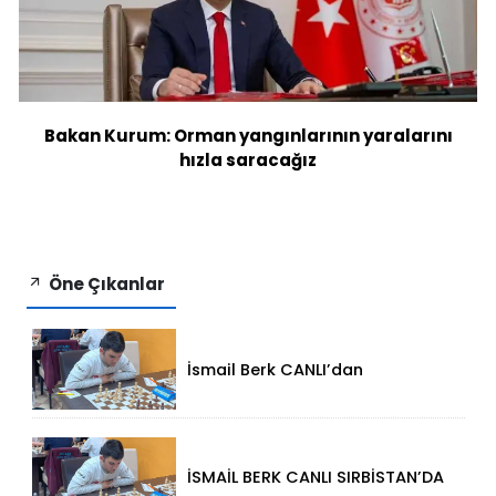
Bakan Kurum: Orman yangınlarının yaralarını
hızla saracağız
Öne Çıkanlar
İsmail Berk CANLI’dan
Sırbistan’da Büyük Başarı: 2312
Performansla Turnuvaya
Damga Vurdu
İSMAİL BERK CANLI SIRBİSTAN’DA