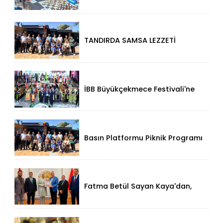
SATRANÇTA GURURUMUZ OLDU!
TANDIRDA SAMSA LEZZETİ
KÜÇÜKÇEKMECE HALKALI’DA
İBB Büyükçekmece Festivali'ne
Görkemli Açılış!
Basın Platformu Piknik Programı
İçin Samsa Land'de Toplandı!
Fatma Betül Sayan Kaya'dan,
Düzce Valisi Mehmet Makas'a
Ziyaret!