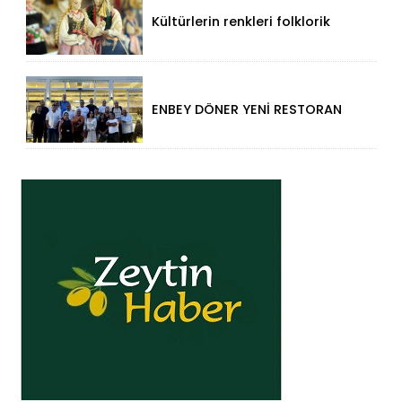
Kültürlerin renkleri folklorik
bebeklerle yansıtıldı
ENBEY DÖNER YENİ RESTORAN
KONSEPTİYLE BEYKENT’TE
HİZMETE GİRDİ