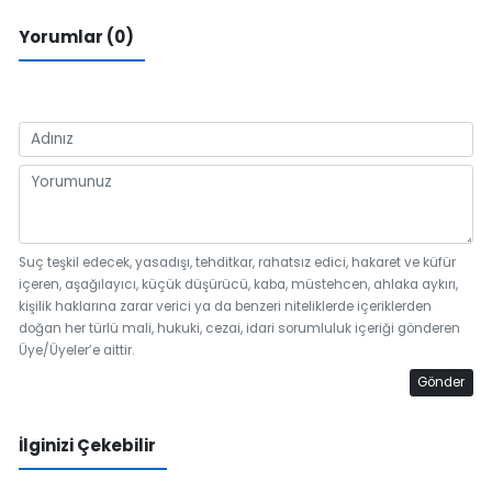
Yorumlar (0)
Suç teşkil edecek, yasadışı, tehditkar, rahatsız edici, hakaret ve küfür
içeren, aşağılayıcı, küçük düşürücü, kaba, müstehcen, ahlaka aykırı,
kişilik haklarına zarar verici ya da benzeri niteliklerde içeriklerden
doğan her türlü mali, hukuki, cezai, idari sorumluluk içeriği gönderen
Üye/Üyeler’e aittir.
Gönder
İlginizi Çekebilir