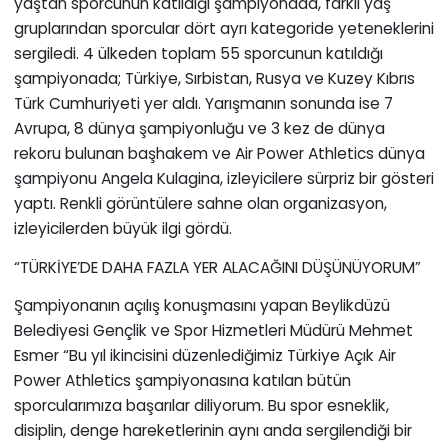
yaştan sporcunun katıldığı şampiyonada, farklı yaş
gruplarından sporcular dört ayrı kategoride yeteneklerini
sergiledi. 4 ülkeden toplam 55 sporcunun katıldığı
şampiyonada; Türkiye, Sırbistan, Rusya ve Kuzey Kıbrıs
Türk Cumhuriyeti yer aldı. Yarışmanın sonunda ise 7
Avrupa, 8 dünya şampiyonluğu ve 3 kez de dünya
rekoru bulunan başhakem ve Air Power Athletics dünya
şampiyonu Angela Kulagina, izleyicilere sürpriz bir gösteri
yaptı. Renkli görüntülere sahne olan organizasyon,
izleyicilerden büyük ilgi gördü.
“TÜRKİYE’DE DAHA FAZLA YER ALACAĞINI DÜŞÜNÜYORUM”
Şampiyonanın açılış konuşmasını yapan Beylikdüzü
Belediyesi Gençlik ve Spor Hizmetleri Müdürü Mehmet
Esmer “Bu yıl ikincisini düzenlediğimiz Türkiye Açık Air
Power Athletics şampiyonasına katılan bütün
sporcularımıza başarılar diliyorum. Bu spor esneklik,
disiplin, denge hareketlerinin aynı anda sergilendiği bir