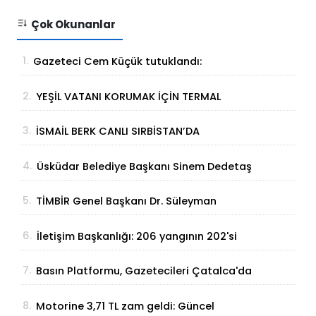
Çok Okunanlar
1.
Gazeteci Cem Küçük tutuklandı:
Soruşturmada yeni gelişme
2.
YEŞİL VATANI KORUMAK İÇİN TERMAL
ÇÖZÜM
3.
İSMAİL BERK CANLI SIRBİSTAN’DA
SATRANÇTA GURURUMUZ OLDU!
4.
Üsküdar Belediye Başkanı Sinem Dedetaş
tutuklandı
5.
TİMBİR Genel Başkanı Dr. Süleyman
Basa’dan Ertan Birinci’ye taziye ziyareti
6.
İletişim Başkanlığı: 206 yangının 202'si
kontrol altına alındı
7.
Basın Platformu, Gazetecileri Çatalca'da
Buluşturdu
8.
Motorine 3,71 TL zam geldi: Güncel