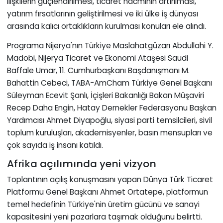
ilişkilerin güçlendirilmesi, ticaret hacminin artırılması,
yatırım fırsatlarının geliştirilmesi ve iki ülke iş dünyası
arasında kalıcı ortaklıkların kurulması konuları ele alındı.
Programa Nijerya'nın Türkiye Maslahatgüzarı Abdullahi Y.
Madobi, Nijerya Ticaret ve Ekonomi Ataşesi Saudi
Baffale Umar, 11. Cumhurbaşkanı Başdanışmanı M.
Bahattin Cebeci, TABA-AmCham Türkiye Genel Başkanı
Süleyman Ecevit Şanlı, İçişleri Bakanlığı Bakan Müşaviri
Recep Daha Engin, Hatay Dernekler Federasyonu Başkan
Yardımcısı Ahmet Diyapoğlu, siyasi parti temsilcileri, sivil
toplum kuruluşları, akademisyenler, basın mensupları ve
çok sayıda iş insanı katıldı.
Afrika açılımında yeni vizyon
Toplantının açılış konuşmasını yapan Dünya Türk Ticaret
Platformu Genel Başkanı Ahmet Ortatepe, platformun
temel hedefinin Türkiye'nin üretim gücünü ve sanayi
kapasitesini yeni pazarlara taşımak olduğunu belirtti.