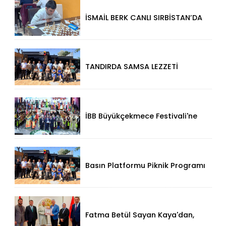
İSMAİL BERK CANLI SIRBİSTAN’DA
SATRANÇTA GURURUMUZ OLDU!
TANDIRDA SAMSA LEZZETİ
KÜÇÜKÇEKMECE HALKALI’DA
İBB Büyükçekmece Festivali'ne
Görkemli Açılış!
Basın Platformu Piknik Programı
İçin Samsa Land'de Toplandı!
Fatma Betül Sayan Kaya'dan,
Düzce Valisi Mehmet Makas'a