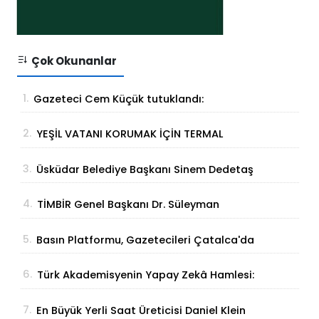
Çok Okunanlar
1.
Gazeteci Cem Küçük tutuklandı:
Soruşturmada yeni gelişme
2.
YEŞİL VATANI KORUMAK İÇİN TERMAL
ÇÖZÜM
3.
Üsküdar Belediye Başkanı Sinem Dedetaş
tutuklandı
4.
TİMBİR Genel Başkanı Dr. Süleyman
Basa’dan Ertan Birinci’ye taziye ziyareti
5.
Basın Platformu, Gazetecileri Çatalca'da
Buluşturdu
6.
Türk Akademisyenin Yapay Zekâ Hamlesi:
Parmak İzinden Kişiye Özel Analiz
7.
En Büyük Yerli Saat Üreticisi Daniel Klein