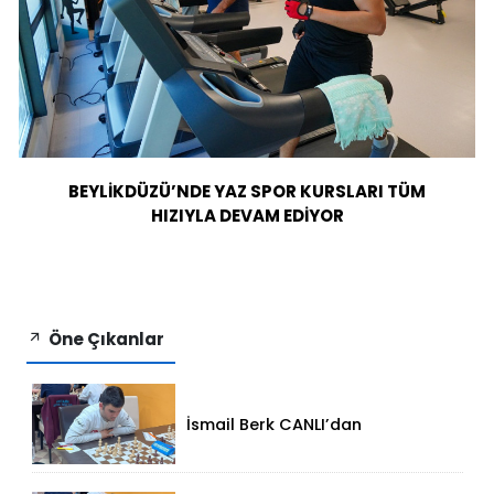
BEYLİKDÜZÜ’NDE YAZ SPOR KURSLARI TÜM
HIZIYLA DEVAM EDİYOR
Öne Çıkanlar
İsmail Berk CANLI’dan
Sırbistan’da Büyük Başarı: 2312
Performansla Turnuvaya
Damga Vurdu