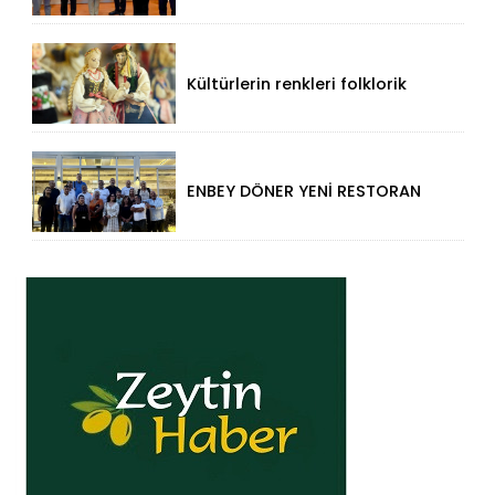
Ziyaret!
Kültürlerin renkleri folklorik
bebeklerle yansıtıldı
ENBEY DÖNER YENİ RESTORAN
KONSEPTİYLE BEYKENT’TE
HİZMETE GİRDİ