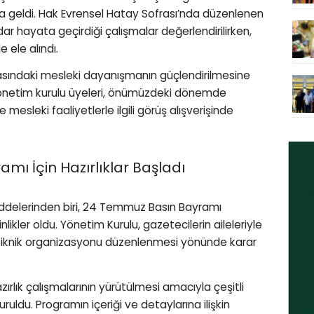
ya geldi. Hak Evrensel Hatay Sofrası’nda düzenlenen
r hayata geçirdiği çalışmalar değerlendirilirken,
 ele alındı.
rasındaki mesleki dayanışmanın güçlendirilmesine
 Yönetim kurulu üyeleri, önümüzdeki dönemde
 mesleki faaliyetlerle ilgili görüş alışverişinde
ı İçin Hazırlıklar Başladı
delerinden biri, 24 Temmuz Basın Bayramı
ikler oldu. Yönetim Kurulu, gazetecilerin aileleriyle
ir piknik organizasyonu düzenlenmesi yönünde karar
rlık çalışmalarının yürütülmesi amacıyla çeşitli
uldu. Programın içeriği ve detaylarına ilişkin