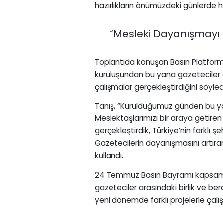
hazırlıkların önümüzdeki günlerde hı
“Mesleki Dayanışmayı
Toplantıda konuşan Basın Platfor
kuruluşundan bu yana gazeteciler ar
çalışmalar gerçekleştirdiğini söyled
Tanış, “Kurulduğumuz günden bu ya
Meslektaşlarımızı bir araya getiren e
gerçekleştirdik, Türkiye’nin farklı şe
Gazetecilerin dayanışmasını artıra
kullandı.
24 Temmuz Basın Bayramı kapsamı
gazeteciler arasındaki birlik ve be
yeni dönemde farklı projelerle çalışm