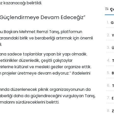
z kazanacağı belirtildi.
Ço
 Güçlendirmeye Devam Edeceğiz”
1.
G
t
mu Başkanı Mehmet Remzi Tanış, platformun
2.
Y
g
asındaki birlik ve beraberliği artırmak için önemli
i.
3.
Ü
na sadece toplantılar yapan bir yapı olmadık.
S
4.
tkinlikler düzenledik, çeşitli çalıştaylar
T
hirlerine kültürel ve mesleki geziler organize ettik.
5.
n projeler üretmeye devam ediyoruz.” ifadelerini
B
B
Ç
6.
nda düzenlenecek piknik organizasyonunun da
Z
raberliği daha da güçlendireceğini vurgulayan Tanış,
7.
E
K
alarını sürdüreceklerini belirtti.
D
8.
Z
K