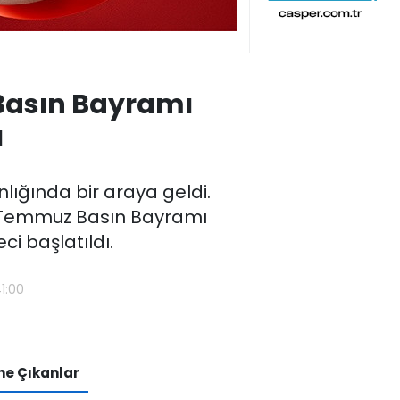
Basın Bayramı
ı
ığında bir araya geldi.
4 Temmuz Basın Bayramı
i başlatıldı.
1:00
e Çıkanlar