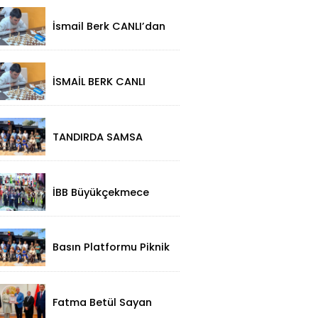
İsmail Berk CANLI’dan
Sırbistan’da Büyük
Başarı: 2312
Performansla
Turnuvaya Damga
İSMAİL BERK CANLI
Vurdu
SIRBİSTAN’DA
SATRANÇTA
GURURUMUZ OLDU!
TANDIRDA SAMSA
LEZZETİ
KÜÇÜKÇEKMECE
HALKALI’DA
İBB Büyükçekmece
Festivali'ne Görkemli
Açılış!
Basın Platformu Piknik
Programı İçin Samsa
Land'de Toplandı!
Fatma Betül Sayan
Kaya'dan, Düzce Valisi