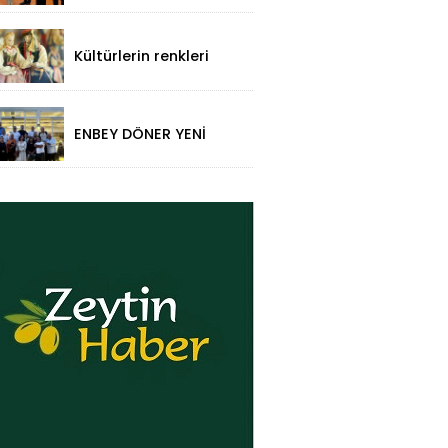
Mehmet Makas'a
Ziyaret!
Kültürlerin renkleri
folklorik bebeklerle
yansıtıldı
ENBEY DÖNER YENİ
RESTORAN
KONSEPTİYLE
BEYKENT’TE HİZMETE
GİRDİ