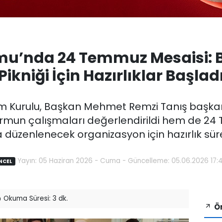
rmu’nda 24 Temmuz Mesaisi: 
Pikniği İçin Hazırlıklar Başlad
m Kurulu, Başkan Mehmet Remzi Tanış başkanl
rmun çalışmaları değerlendirildi hem de 2
üzenlenecek organizasyon için hazırlık sürec
Yayın: 05 Haziran 2026 - Cuma - Güncelleme: 05.06.2026 17:4
NCEL
Okuma Süresi: 3 dk.
Ön