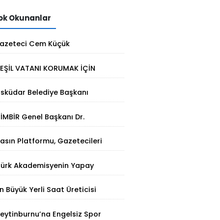
k Okunanlar
azeteci Cem Küçük
utuklandı: Soruşturmada yeni
EŞİL VATANI KORUMAK İÇİN
elişme
TERMAL ÇÖZÜM
sküdar Belediye Başkanı
inem Dedetaş tutuklandı
İMBİR Genel Başkanı Dr.
Süleyman Basa’dan Ertan
asın Platformu, Gazetecileri
irinci’ye taziye ziyareti
atalca'da Buluşturdu
Türk Akademisyenin Yapay
ekâ Hamlesi: Parmak İzinden
n Büyük Yerli Saat Üreticisi
işiye Özel Analiz
aniel Klein İhracat Atağına
eytinburnu’na Engelsiz Spor
alktı