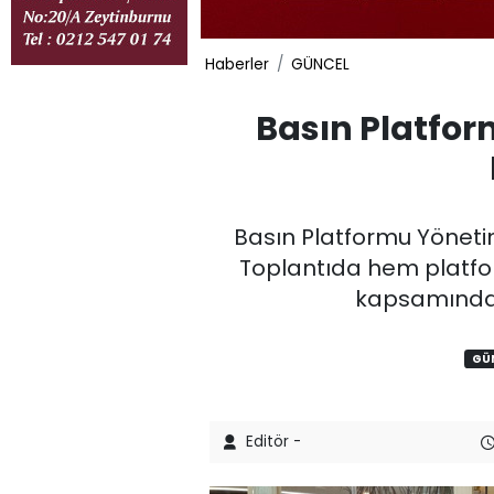
Haberler
GÜNCEL
Basın Platfo
Basın Platformu Yöneti
Toplantıda hem platfo
kapsamında d
GÜ
Editör -