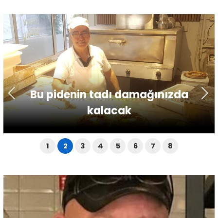
Bu pidenin tadı damağınızda
kalacak
1
2
3
4
5
6
7
8