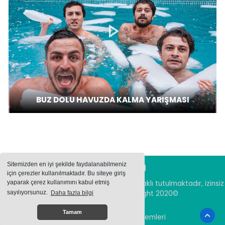
BUZ DOLU HAVUZDA KALMA YARIŞMASI
Sitemizden en iyi şekilde faydalanabilmeniz
için çerezler kullanılmaktadır. Bu siteye giriş
yaparak çerez kullanımını kabul etmiş
Sitemizde bulunan içeriklerin tüm hakları saklı tutulmaktadır, izinsiz
içerikler kullanılamaz. Copyright 2020©
sayılıyorsunuz.
Daha fazla bilgi
Tamam
Haber Yazılımı:
Haber Sistemleri