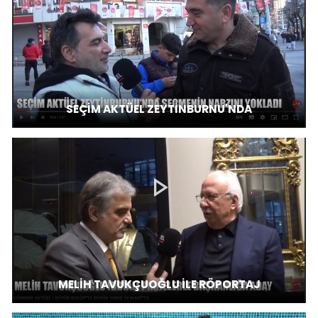
SEÇİM AKTÜEL ZEYTİNBURNU'NDA
MELİH TAVUKÇUOĞLU İLE RÖPORTAJ