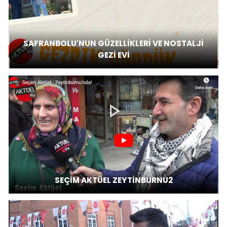
SAFRANBOLU'NUN GÜZELLİKLERİ VE NOSTALJİ
GEZİ EVİ
SEÇİM AKTÜEL ZEYTİNBURNU2