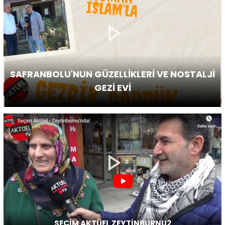
SAFRANBOLU'NUN GÜZELLİKLERİ VE NOSTALJİ
GEZİ EVİ
SEÇİM AKTÜEL ZEYTİNBURNU2