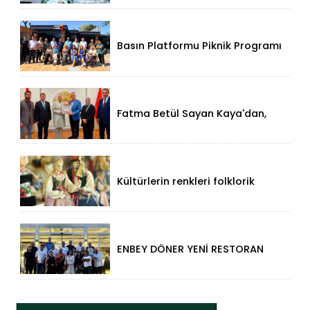
Basın Platformu Piknik Programı
İçin Samsa Land'de Toplandı!
Fatma Betül Sayan Kaya'dan,
Düzce Valisi Mehmet Makas'a
Ziyaret!
Kültürlerin renkleri folklorik
bebeklerle yansıtıldı
ENBEY DÖNER YENİ RESTORAN
KONSEPTİYLE BEYKENT’TE
HİZMETE GİRDİ