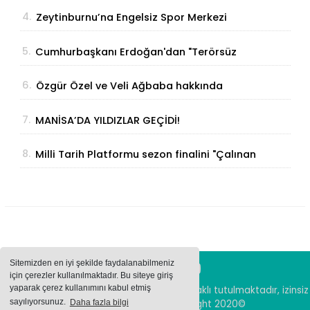
İhracat Atağına Kalktı
4.
Zeytinburnu’na Engelsiz Spor Merkezi
Geliyor
5.
Cumhurbaşkanı Erdoğan'dan "Terörsüz
Türkiye" Açıklaması: "Milli Birliğimizi
6.
Özgür Özel ve Veli Ağbaba hakkında
Perçinleyecek"
fezleke Adalet Bakanlığı’na gönderildi
7.
MANİSA’DA YILDIZLAR GEÇİDİ!
8.
Milli Tarih Platformu sezon finalini "Çalınan
Toprak Filistin" konferansıyla yaptı
Sitemizden en iyi şekilde faydalanabilmeniz
için çerezler kullanılmaktadır. Bu siteye giriş
yaparak çerez kullanımını kabul etmiş
Sitemizde bulunan içeriklerin tüm hakları saklı tutulmaktadır, izinsiz
sayılıyorsunuz.
Daha fazla bilgi
içerikler kullanılamaz. Copyright 2020©