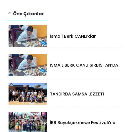
Öne Çıkanlar
İsmail Berk CANLI’dan
Sırbistan’da Büyük Başarı: 2312
Performansla Turnuvaya
Damga Vurdu
İSMAİL BERK CANLI SIRBİSTAN’DA
SATRANÇTA GURURUMUZ OLDU!
TANDIRDA SAMSA LEZZETİ
KÜÇÜKÇEKMECE HALKALI’DA
İBB Büyükçekmece Festivali'ne
Görkemli Açılış!