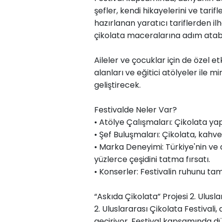
şefler, kendi hikayelerini ve tarif
hazırlanan yaratıcı tariflerden ilh
çikolata maceralarına adım atabil
Aileler ve çocuklar için de özel e
alanları ve eğitici atölyeler ile
geliştirecek.
Festivalde Neler Var?
• Atölye Çalışmaları: Çikolata yap
• Şef Buluşmaları: Çikolata, kahve 
• Marka Deneyimi: Türkiye'nin ve
yüzlerce çeşidini tatma fırsatı.
• Konserler: Festivalin ruhunu ta
“Askıda Çikolata” Projesi 2. Ulusl
2. Uluslararası Çikolata Festivali
geçiriyor. Festival kapsamında dü