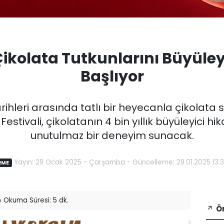
Çikolata Tutkunlarını Büyüley
Başlıyor
rihleri arasında tatlı bir heyecanla çikolata s
Festivali, çikolatanın 4 bin yıllık büyüleyici 
unutulmaz bir deneyim sunacak.
Yayın: 29 Ocak 2025 - Çarşamba - Güncelleme: 29.01.2025 13:
RME
Okuma Süresi: 5 dk.
Ön