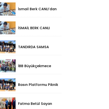
İsmail Berk CANLI’dan
Sırbistan’da Büyük
Başarı: 2312
Performansla
Turnuvaya Damga
İSMAİL BERK CANLI
Vurdu
SIRBİSTAN’DA
SATRANÇTA
GURURUMUZ OLDU!
TANDIRDA SAMSA
LEZZETİ
KÜÇÜKÇEKMECE
HALKALI’DA
İBB Büyükçekmece
Festivali'ne Görkemli
Açılış!
Basın Platformu Piknik
Programı İçin Samsa
Land'de Toplandı!
Fatma Betül Sayan
Kaya'dan, Düzce Valisi