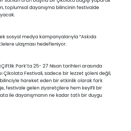
er satılan ürün başına bir çikolata bağışı yaparak
m, toplumsal dayanışma bilincinin festivalde
ıyacak.
ek sosyal medya kampanyalarıyla “Askıda
tlelere ulaşması hedefleniyor.
iftlik Park’ta 25- 27 Nisan tarihleri arasında
 Çikolata Festivali, sadece bir lezzet şöleni değil,
linciyle hareket eden bir etkinlik olarak fark
 festivale gelen ziyaretçilere hem keyifli bir
ta ile dayanışmanın ne kadar tatlı bir duygu