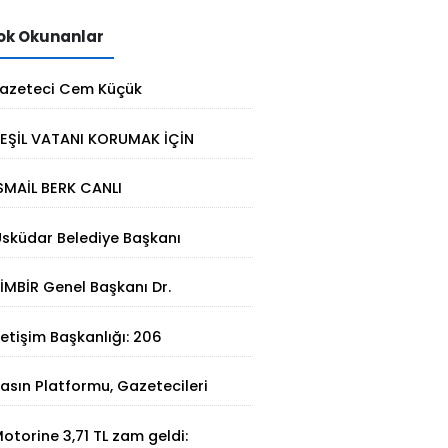
k Okunanlar
azeteci Cem Küçük
utuklandı: Soruşturmada yeni
EŞİL VATANI KORUMAK İÇİN
elişme
TERMAL ÇÖZÜM
SMAİL BERK CANLI
IRBİSTAN’DA SATRANÇTA
sküdar Belediye Başkanı
URURUMUZ OLDU!
inem Dedetaş tutuklandı
İMBİR Genel Başkanı Dr.
üleyman Basa’dan Ertan
letişim Başkanlığı: 206
irinci’ye taziye ziyareti
angının 202'si kontrol altına
asın Platformu, Gazetecileri
lındı
atalca'da Buluşturdu
otorine 3,71 TL zam geldi: