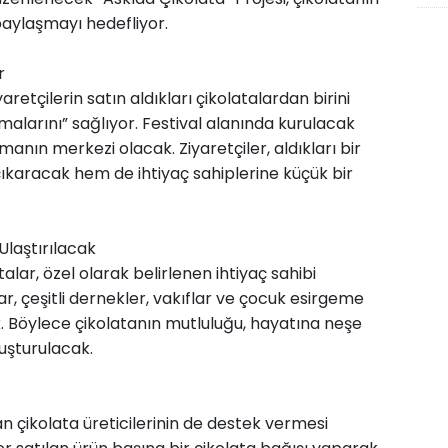
G
paylaşmayı hedefliyor.
o
r
aretçilerin satın aldıkları çikolatalardan birini
akmalarını” sağlıyor. Festival alanında kurulacak
anın merkezi olacak. Ziyaretçiler, aldıkları bir
 çıkaracak hem de ihtiyaç sahiplerine küçük bir
laştırılacak
lar, özel olarak belirlenen ihtiyaç sahibi
ar, çeşitli dernekler, vakıflar ve çocuk esirgeme
k. Böylece çikolatanın mutluluğu, hayatına neşe
uşturulacak.
n çikolata üreticilerinin de destek vermesi