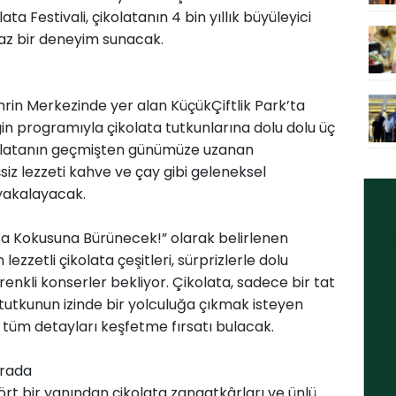
ata Festivali, çikolatanın 4 bin yıllık büyüleyici
az bir deneyim sunacak.
hrin Merkezinde yer alan KüçükÇiftlik Park’ta
in programıyla çikolata tutkunlarına dolu dolu üç
ikolatanın geçmişten günümüze uzanan
iz lezzeti kahve ve çay gibi geleneksel
yakalayacak.
ata Kokusuna Bürünecek!” olarak belirlenen
 lezzetli çikolata çeşitleri, sürprizlerle dolu
e renkli konserler bekliyor. Çikolata, sadece bir tat
 tutkunun izinde bir yolculuğa çıkmak isteyen
r tüm detayları keşfetme fırsatı bulacak.
Arada
rt bir yanından çikolata zanaatkârları ve ünlü