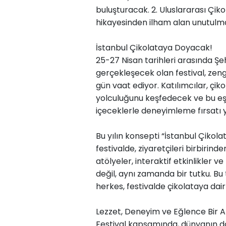
buluşturacak. 2. Uluslararası Çikol
hikayesinden ilham alan unutulm
İstanbul Çikolataya Doyacak!
25-27 Nisan tarihleri arasında Şe
gerçekleşecek olan festival, zeng
gün vaat ediyor. Katılımcılar, ç
yolculuğunu keşfedecek ve bu eşs
içeceklerle deneyimleme fırsatı 
Bu yılın konsepti “İstanbul Çikol
festivalde, ziyaretçileri birbirinden
atölyeler, interaktif etkinlikler v
değil, aynı zamanda bir tutku. Bu
herkes, festivalde çikolataya dai
Lezzet, Deneyim ve Eğlence Bir 
Festival kapsamında, dünyanın dö