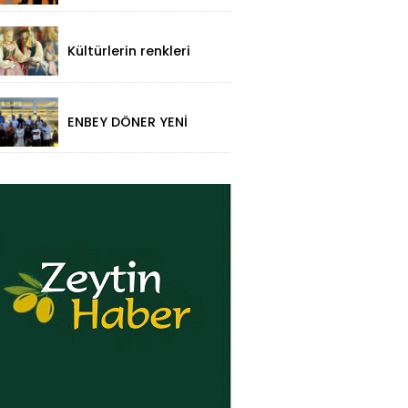
Mehmet Makas'a
Ziyaret!
Kültürlerin renkleri
folklorik bebeklerle
yansıtıldı
ENBEY DÖNER YENİ
RESTORAN
KONSEPTİYLE
BEYKENT’TE HİZMETE
GİRDİ