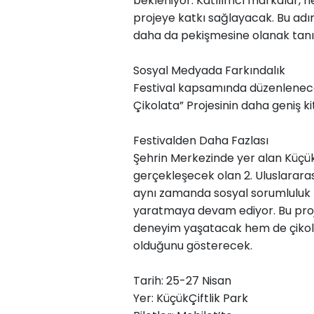
bekleniyor. Katılımcı markalar, h
projeye katkı sağlayacak. Bu adı
daha da pekişmesine olanak tan
Sosyal Medyada Farkındalık
Festival kapsamında düzenlenec
Çikolata” Projesinin daha geniş ki
Festivalden Daha Fazlası
Şehrin Merkezinde yer alan KüçükÇ
gerçekleşecek olan 2. Uluslararası
aynı zamanda sosyal sorumluluk bi
yaratmaya devam ediyor. Bu proje,
deneyim yaşatacak hem de çikola
olduğunu gösterecek.
Tarih: 25-27 Nisan
Yer: KüçükÇiftlik Park