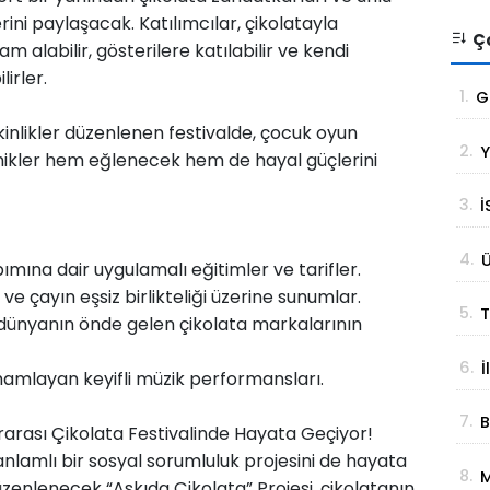
lerini paylaşacak. Katılımcılar, çikolatayla
Ço
am alabilir, gösterilere katılabilir ve kendi
irler.
1.
G
t
tkinlikler düzenlenen festivalde, çocuk oyun
2.
Y
g
 minikler hem eğlenecek hem de hayal güçlerini
3.
İ
S
4.
Ü
G
ımına dair uygulamalı eğitimler ve tarifler.
S
ve çayın eşsiz birlikteliği üzerine sunumlar.
5.
T
 dünyanın önde gelen çikolata markalarının
S
6.
İ
B
mamlayan keyifli müzik performansları.
y
7.
B
a
ararası Çikolata Festivalinde Hayata Geçiyor!
Ç
, anlamlı bir sosyal sorumluluk projesini de hayata
8.
M
zenlenecek “Askıda Çikolata” Projesi, çikolatanın