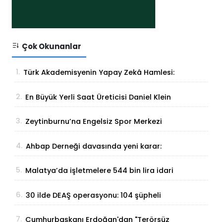
Çok Okunanlar
1.
Türk Akademisyenin Yapay Zekâ Hamlesi:
Parmak İzinden Kişiye Özel Analiz
2.
En Büyük Yerli Saat Üreticisi Daniel Klein
İhracat Atağına Kalktı
3.
Zeytinburnu’na Engelsiz Spor Merkezi
Geliyor
4.
Ahbap Derneği davasında yeni karar:
Yönetim için görevlendirme yapıldı
5.
Malatya’da işletmelere 544 bin lira idari
para cezası
6.
30 ilde DEAŞ operasyonu: 104 şüpheli
yakalandı
7.
Cumhurbaşkanı Erdoğan'dan "Terörsüz