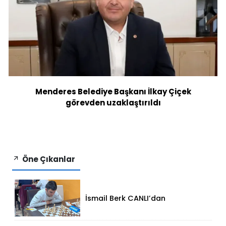
Menderes Belediye Başkanı İlkay Çiçek
görevden uzaklaştırıldı
Öne Çıkanlar
İsmail Berk CANLI’dan
Sırbistan’da Büyük Başarı: 2312
Performansla Turnuvaya
Damga Vurdu