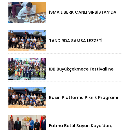
İSMAİL BERK CANLI SIRBİSTAN’DA
SATRANÇTA GURURUMUZ OLDU!
TANDIRDA SAMSA LEZZETİ
KÜÇÜKÇEKMECE HALKALI’DA
İBB Büyükçekmece Festivali'ne
Görkemli Açılış!
Basın Platformu Piknik Programı
İçin Samsa Land'de Toplandı!
Fatma Betül Sayan Kaya'dan,