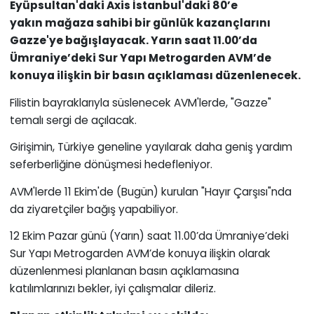
Eyüpsultan'daki Axis İstanbul'daki
80’e
yakın
mağaza
sahibi bir günlük
kazanç
larını
Gazze'ye bağışlayacak
.
Yarın saat 11.00’da
Ümraniye’deki Sur Yapı Metrogarden AVM’de
konuya ilişkin bir basın açıklaması düzenlenecek.
Filistin bayraklarıyla süslenecek AVM'lerde, "Gazze"
temalı sergi de açılacak.
Girişimin, Türkiye geneline yayılarak daha geniş yardım
seferberliğine dönüşmesi hedefleniyor.
AVM'lerde 11 Ekim'de (Bugün) kurulan "Hayır Çarşısı"nda
da ziyaretçiler bağış yapabiliyor.
12 Ekim Pazar günü (Yarın) saat 11.00’da Ümraniye’deki
Sur Yapı Metrogarden AVM’de konuya ilişkin olarak
düzenlenmesi planlanan basın açıklamasına
katılımlarınızı bekler, iyi çalışmalar dileriz.