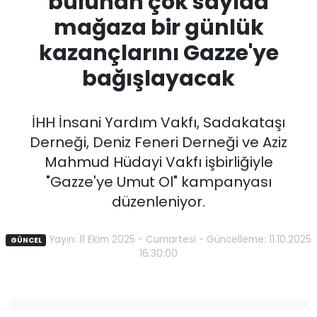
bulunan çok sayıda
mağaza bir günlük
kazançlarını Gazze'ye
bağışlayacak
İHH İnsani Yardım Vakfı, Sadakataşı
Derneği, Deniz Feneri Derneği ve Aziz
Mahmud Hüdayi Vakfı işbirliğiyle
"Gazze'ye Umut Ol" kampanyası
düzenleniyor.
Yayın: 11 Ekim 2025 - Cumartesi - Güncelleme: 11.10.2025
GÜNCEL
16:30:00