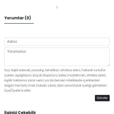
#
Yorumlar (0)
Suç teşkil edecek, yasadışı, tehditkar, rahatsız edici, hakaret ve küfür
içeren, aşağılayıcı, küçük düşürücü, kaba, müstehcen, ahlaka aykırı,
kişilik haklarına zarar verici ya da benzeri niteliklerde içeriklerden
doğan her türlü mali, hukuki, cezai, idari sorumluluk içeriği gönderen
Üye/Üyeler’e aittir.
Gönder
İlginizi Çekebilir