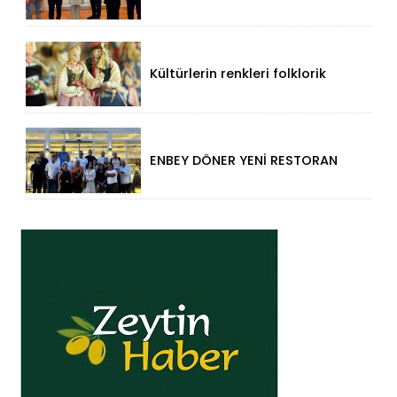
Düzce Valisi Mehmet Makas'a
Ziyaret!
Kültürlerin renkleri folklorik
bebeklerle yansıtıldı
ENBEY DÖNER YENİ RESTORAN
KONSEPTİYLE BEYKENT’TE
HİZMETE GİRDİ