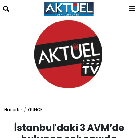
islami
dini
sohbet
sohbet
chat
odaları
bizim
mekan
çemberleme
makinası
kurumsal
web
Haberler
GÜNCEL
İstanbul'daki 3 AVM’de