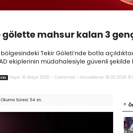
 gölette mahsur kalan 3 genç
 bölgesindeki Tekir Göleti’nde botla açıldık
D ekiplerinin müdahalesiyle güvenli şekilde k
Yayın: 16 Mayıs 2026 - Cumartesi - Güncelleme: 16.05.2026 15:
CEL
Okuma Süresi: 54 sn.
Ön