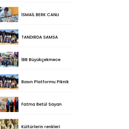
Başarı: 2312
Performansla
Turnuvaya Damga
İSMAİL BERK CANLI
Vurdu
SIRBİSTAN’DA
SATRANÇTA
GURURUMUZ OLDU!
TANDIRDA SAMSA
LEZZETİ
KÜÇÜKÇEKMECE
HALKALI’DA
İBB Büyükçekmece
Festivali'ne Görkemli
Açılış!
Basın Platformu Piknik
Programı İçin Samsa
Land'de Toplandı!
Fatma Betül Sayan
Kaya'dan, Düzce Valisi
Mehmet Makas'a
Ziyaret!
Kültürlerin renkleri