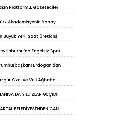
asın Platformu, Gazetecileri
atalca'da Buluşturdu
ürk Akademisyenin Yapay
ekâ Hamlesi: Parmak İzinden
n Büyük Yerli Saat Üreticisi
işiye Özel Analiz
aniel Klein İhracat Atağına
eytinburnu’na Engelsiz Spor
alktı
erkezi Geliyor
umhurbaşkanı Erdoğan'dan
Terörsüz Türkiye" Açıklaması:
zgür Özel ve Veli Ağbaba
Milli Birliğimizi Perçinleyecek"
akkında fezleke Adalet
ANİSA’DA YILDIZLAR GEÇİDİ!
akanlığı’na gönderildi
ARTAL BELEDİYESİ’NDEN CAN
OSTLAR İÇİN DEV YATIRIM!