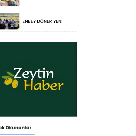
folklorik bebeklerle
yansıtıldı
ENBEY DÖNER YENİ
RESTORAN
KONSEPTİYLE
BEYKENT’TE HİZMETE
GİRDİ
k Okunanlar