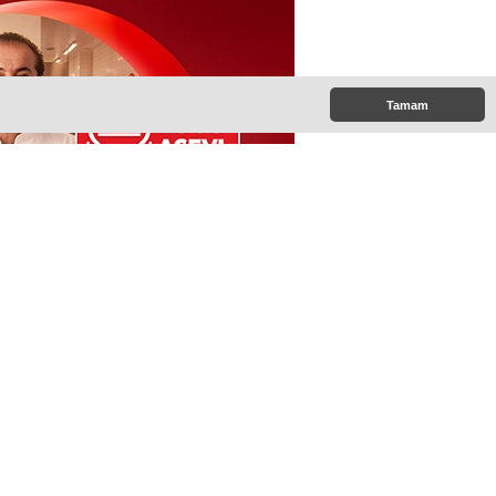
Tamam
rına gidiyor