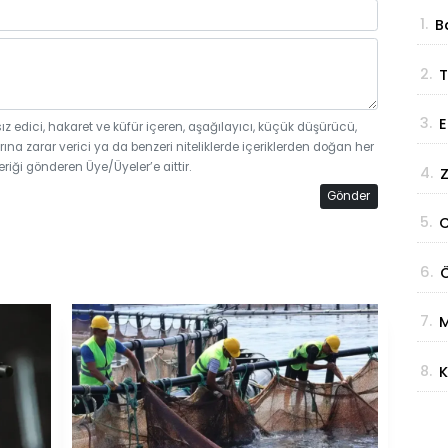
1.
B
Ç
2.
T
Z
3.
E
sız edici, hakaret ve küfür içeren, aşağılayıcı, küçük düşürücü,
K
rına zarar verici ya da benzeri niteliklerde içeriklerden doğan her
D
eriği gönderen Üye/Üyeler’e aittir.
4.
Z
K
Gönder
M
5.
C
"
6.
Ö
"
h
7.
M
B
8.
K
D