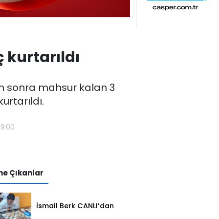
 kurtarıldı
tan sonra mahsur kalan 3
urtarıldı.
19:00
e Çıkanlar
İsmail Berk CANLI’dan
Sırbistan’da Büyük