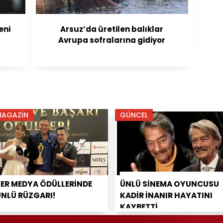
eni
Arsuz’da üretilen balıklar
Avrupa sofralarına gidiyor
MAGAZİN
GÜNCEL
PER MEDYA ÖDÜLLERİNDE
ÜNLÜ SİNEMA OYUNCUSU
ÜNLÜ RÜZGARI!
KADİR İNANIR HAYATINI
KAYBETTİ