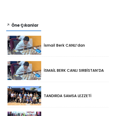
Öne Çıkanlar
İsmail Berk CANLI’dan
Sırbistan’da Büyük Başarı: 2312
Performansla Turnuvaya
Damga Vurdu
İSMAİL BERK CANLI SIRBİSTAN’DA
SATRANÇTA GURURUMUZ OLDU!
TANDIRDA SAMSA LEZZETİ
KÜÇÜKÇEKMECE HALKALI’DA