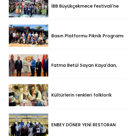
İBB Büyükçekmece Festivali'ne
Görkemli Açılış!
Basın Platformu Piknik Programı
İçin Samsa Land'de Toplandı!
Fatma Betül Sayan Kaya'dan,
Düzce Valisi Mehmet Makas'a
Ziyaret!
Kültürlerin renkleri folklorik
bebeklerle yansıtıldı
ENBEY DÖNER YENİ RESTORAN
KONSEPTİYLE BEYKENT’TE
HİZMETE GİRDİ