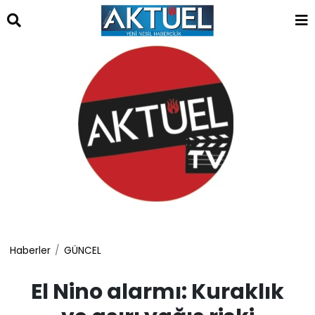
islami
dini
sohbet
sohbet
chat
odaları
bizim
mekan
çemberleme
makinası
kurumsal
web
Haberler
GÜNCEL
El Nino alarmı: Kuraklık