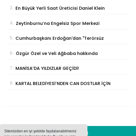
Parmak İzinden Kişiye Özel Analiz
3.
En Büyük Yerli Saat Üreticisi Daniel Klein
İhracat Atağına Kalktı
4.
Zeytinburnu’na Engelsiz Spor Merkezi
Geliyor
5.
Cumhurbaşkanı Erdoğan'dan "Terörsüz
Türkiye" Açıklaması: "Milli Birliğimizi
6.
Özgür Özel ve Veli Ağbaba hakkında
Perçinleyecek"
fezleke Adalet Bakanlığı’na gönderildi
7.
MANİSA’DA YILDIZLAR GEÇİDİ!
8.
KARTAL BELEDİYESİ’NDEN CAN DOSTLAR İÇİN
DEV YATIRIM!
Sitemizden en iyi şekilde faydalanabilmeniz