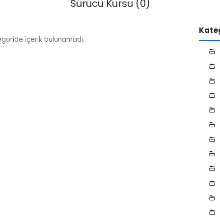
Sürücü Kursu (0)
Kateg
goride içerik bulunamadı.