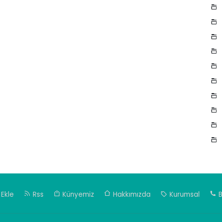
Ekle
Rss
Künyemiz
Hakkımızda
Kurumsal
B