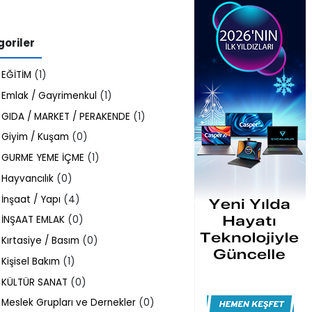
oriler
EĞİTİM
(1)
Emlak / Gayrimenkul
(1)
GIDA / MARKET / PERAKENDE
(1)
Giyim / Kuşam
(0)
GURME YEME İÇME
(1)
Hayvancılık
(0)
İnşaat / Yapı
(4)
İNŞAAT EMLAK
(0)
Kırtasiye / Basım
(0)
Kişisel Bakım
(1)
KÜLTÜR SANAT
(0)
Meslek Grupları ve Dernekler
(0)